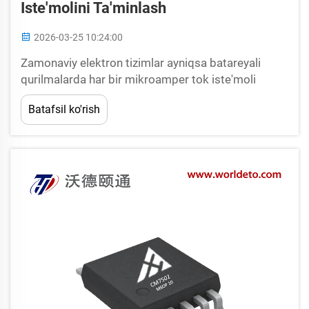
Iste'molini Ta'minlash
2026-03-25 10:24:00
Zamonaviy elektron tizimlar ayniqsa batareyali
qurilmalarda har bir mikroamper tok iste'moli
muhim ahamiyat kasb etadigan, baribir samarali
Batafsil ko'rish
quvvat boshqaruvi yechimlarini talab qiladi. Past
tinch holatdagi tokli LDO-lar quvvat boshqaruvida
hal qiluvchi yutuqdir...