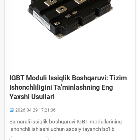
IGBT Moduli Issiqlik Boshqaruvi: Tizim
Ishonchliligini Ta'minlashning Eng
Yaxshi Usullari
2026-04-29 17:21:06
Samarali issiqlik boshqaruvi IGBT modullarining
ishonchli ishlashi uchun asosiy tayanch bo'lib
xizmat qiladi va tizim ishlashini, xizmat ko'rsatish