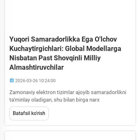
Yuqori Samaradorlikka Ega O'lchov
Kuchaytirgichlari: Global Modellarga
Nisbatan Past Shovqinli Milliy
Almashtiruvchilar
2026-03-26 10:24:00
Zamonaviy elektron tizimlar ajoyib samaradorlikni
ta'minlay oladigan, shu bilan birga narx
samaradorligini saqlay oladigan aniqlikli signallarni
Batafsil ko'rish
qayta ishlash yechimlarini talab qiladi. O'lchov
kuchaytirgichlari yuqori aniqlik talab qiladigan
ilovalar uchun asosiy texnologiya sifatida paydo
bo'ldi...