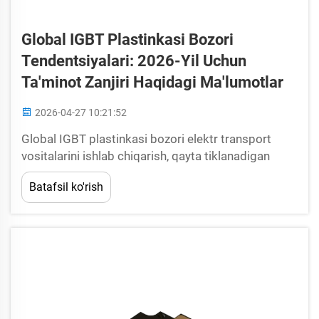
Global IGBT Plastinkasi Bozori
Tendentsiyalari: 2026-Yil Uchun
Ta'minot Zanjiri Haqidagi Ma'lumotlar
2026-04-27 10:21:52
Global IGBT plastinkasi bozori elektr transport
vositalarini ishlab chiqarish, qayta tiklanadigan
energiya ob'ektlari va sanoat avtomatlashtirish
Batafsil ko'rish
tizimlaridan keluvchi so'rovdan kelib chiqqan holda
2026-yilga yaqinlashganimiz bilan beqiyos
o'zgarishlarga duch kelmoqda. Bu m...