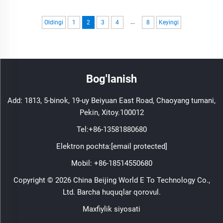
uchun muhim komponent sifatida paydo bo'ldi...
...
Oldingi
1
2
3
4
8
Keyingi
Bog'lanish
Add: 1813, 5-binok, 19-uy Beiyuan East Road, Chaoyang tumani,
Pekin, Xitoy.100012
Tel:
+86-13581880680
Elektron pochta:
[email protected]
Mobil:
+86-18514550680
Copyright © 2026 China Beijing World E To Technology Co.,
Ltd. Barcha huquqlar qorovul.
Maxfiylik siyosati