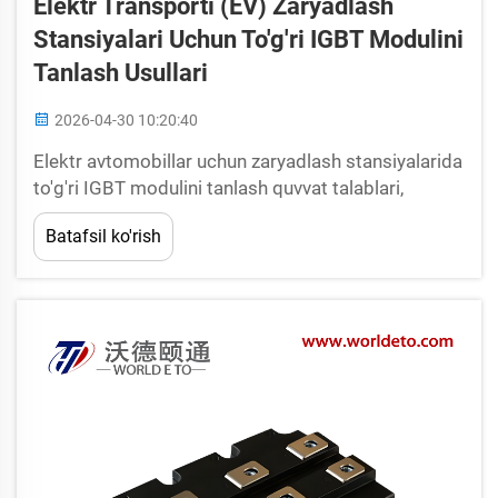
Elektr Transporti (EV) Zaryadlash
Stansiyalari Uchun To'g'ri IGBT Modulini
Tanlash Usullari
2026-04-30 10:20:40
Elektr avtomobillar uchun zaryadlash stansiyalarida
to'g'ri IGBT modulini tanlash quvvat talablari,
issiqlik xususiyatlari va ish rejimi parametrlarini
Batafsil ko'rish
ehtiyotkorlik bilan baholashni talab qiladi. Tanlov
bevosita zaryadlash samaradorligiga, tizim
ishonchliligiga va lo...