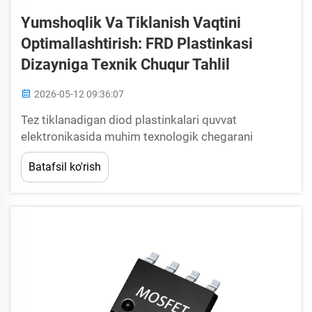
Yumshoqlik Va Tiklanish Vaqtini
Optimallashtirish: FRD Plastinkasi
Dizayniga Texnik Chuqur Tahlil
2026-05-12 09:36:07
Tez tiklanadigan diod plastinkalari quvvat
elektronikasida muhim texnologik chegarani
ifodalaydi, bu yerda yumshoqlik va tiklanish vaqtini
Batafsil ko'rish
optimallashtirish doira samaradorligiga,
elektromagnit to'siqni kamaytirishga va umumiy
tizim ishonchliligiga bevosita ta'sir qiladi...