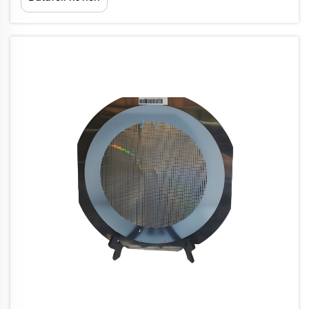
uchun aniqlanuvchi me'yor bo'lib qolmoqda. Bu
samaradorlik inqilobi markazida super-tugun...