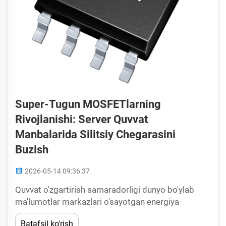
Super-Tugun MOSFETlarning
Rivojlanishi: Server Quvvat
Manbalarida Silitsiy Chegarasini
Buzish
2026-05-14 09:36:37
Quvvat o'zgartirish samaradorligi dunyo bo'ylab
ma'lumotlar markazlari o'sayotgan energiya
xarajatlari va issiqlik boshqaruvi muammolari bilan
Batafsil ko'rish
kurashayotganda server quvvat ta'minot qurilmalari