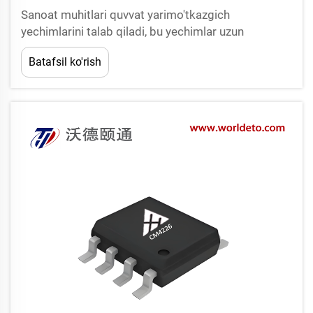
Sanoat muhitlari quvvat yarimo'tkazgich
yechimlarini talab qiladi, bu yechimlar uzun
muddatli ishlash davomida doimiy ishlashni
Batafsil ko'rish
ta'minlab, bir vaqtda ekstremal sharoitlarga
chidashga qodir bo'lishi kerak. Zamonaviy ishlab
chiqarish korxonalar, qayta tiklanadigan energiya
ob'ektlari va yuqori kuchlanishli ...