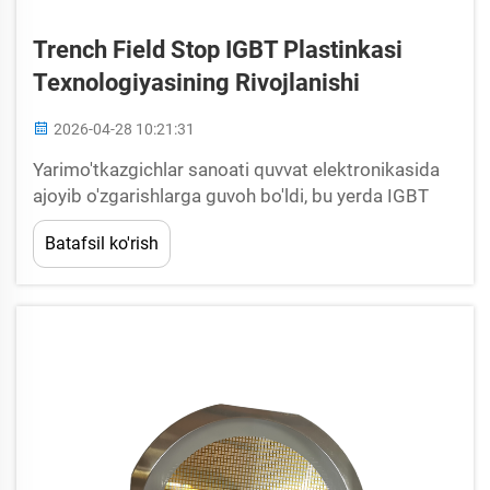
Trench Field Stop IGBT Plastinkasi
Texnologiyasining Rivojlanishi
2026-04-28 10:21:31
Yarimo'tkazgichlar sanoati quvvat elektronikasida
ajoyib o'zgarishlarga guvoh bo'ldi, bu yerda IGBT
plastinkasi texnologiyasi ushbu yutuqlarning
Batafsil ko'rish
boshida turibdi. Trench Field Stop IGBT plastinkasi
dizaynlarining rivojlanishi — bu ...