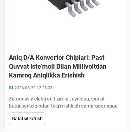
Aniq D/A Konvertor Chiplari: Past
Quvvat Iste’moli Bilan Millivoltdan
Kamroq Aniqlikka Erishish
2026-03-20 12:28:03
Zamonaviy elektron tizimlar, ayniqsa, signal
butunligi to'g'ridan-to'g'ri ishlash samaradorligiga
ta'sir qiladigan sohalarda, noyob darajadagi aniqlik
Batafsil ko'rish
va samaradorlikni talab qiladi. Aniqlikka ega DAC
chip'lari millivoltdan kamroq aniqlikni ta'minlash