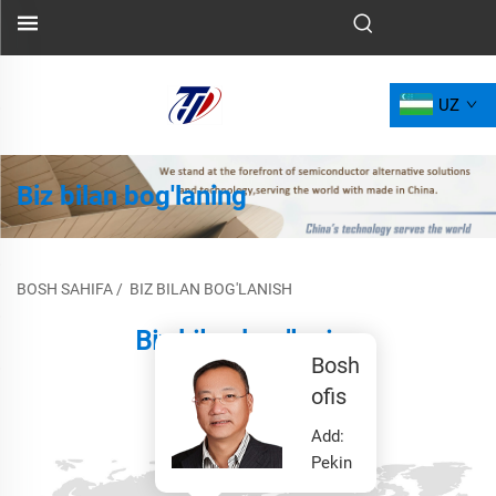
UZ
Biz bilan bog'laning
BOSH SAHIFA
/
BIZ BILAN BOG'LANISH
Biz bilan bog'laning
Bosh
ofis
Add:
Pekin