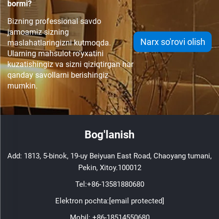
bormi?
Bizning professional savdo
jamoamiz sizning
Narx so'rovi olish
maslahatlaringizni kutmoqda.
Ularning mahsulot ro'yxatini
kuzatishingiz va sizni qiziqtirgan har
qanday savollarni berishingiz
mumkin.
Bog'lanish
Add: 1813, 5-binok, 19-uy Beiyuan East Road, Chaoyang tumani,
Pekin, Xitoy.100012
Tel:
+86-13581880680
Elektron pochta:
[email protected]
Mobil:
+86-18514550680