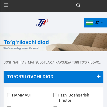
UZ
Toʻgʻrilovchi diod
BOSH SAHIFA
/
MAHSULOTLAR
/
KAPSULYA TURI TO'G'RILOVCHI DIODE
TOʻGʻRILOVCHI DIOD
HAMMASI
Fazni Boshqarish
Tiristori