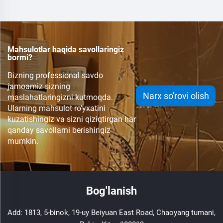
to'g'rilovchi
Mahsulotlar haqida savollaringiz
bormi?
Bizning professional savdo
jamoamiz sizning
Narx so'rovi olish
maslahatlaringizni kutmoqda.
Ularning mahsulot ro'yxatini
kuzatishingiz va sizni qiziqtirgan har
qanday savollarni berishingiz
mumkin.
Bog'lanish
Add: 1813, 5-binok, 19-uy Beiyuan East Road, Chaoyang tumani,