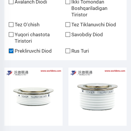
Avalanch Diodi
Ikki Tomondan
Boshqariladigan
Tiristor
Tez O'chish
Tez Tiklanuvchi Diod
Yuqori chastota
Savobdiy Diod
Tiristori
Prekliruvchi Diod
Rus Turi