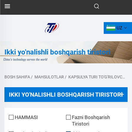
UZ
Ikki yo'nalishli boshqarish tiristori
BOSH SAHIFA
/
MAHSULOTLAR
/
KAPSULYA TURI TO'G'RILOVCHI DIODE
IKKI YO'NALISHLI BOSHQARISH TIRISTORI
HAMMASI
Fazni Boshqarish
Tiristori