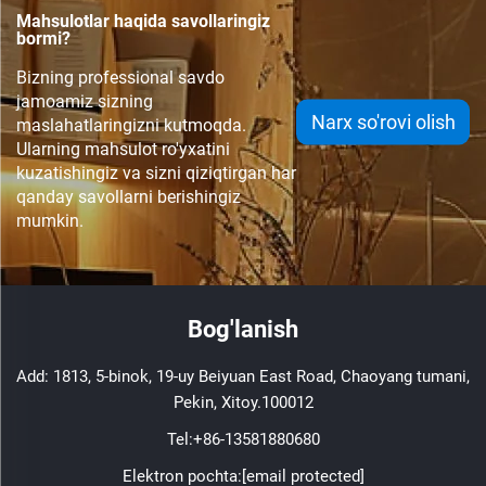
Mahsulotlar haqida savollaringiz
bormi?
Bizning professional savdo
jamoamiz sizning
Narx so'rovi olish
maslahatlaringizni kutmoqda.
Ularning mahsulot ro'yxatini
kuzatishingiz va sizni qiziqtirgan har
qanday savollarni berishingiz
mumkin.
Bog'lanish
Add: 1813, 5-binok, 19-uy Beiyuan East Road, Chaoyang tumani,
Pekin, Xitoy.100012
Tel:
+86-13581880680
Elektron pochta:
[email protected]