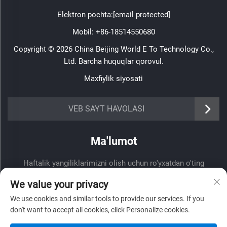
Elektron pochta:
[email protected]
Mobil:
+86-18514550680
Copyright © 2026 China Beijing World E To Technology Co.,
Ltd. Barcha huquqlar qorovul.
Maxfiylik siyosati
VEB SAYT HAVOLASI
Ma'lumot
Haftalik yangiliklarimizni olish uchun ro'yxatdan o'ting
We value your privacy
We use cookies and similar tools to provide our services. If you
don't want to accept all cookies, click Personalize cookies.
Yuborish