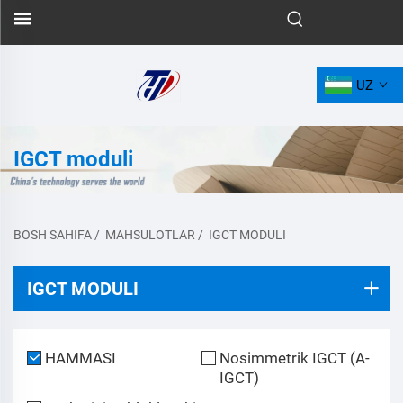
UZ
IGCT moduli
BOSH SAHIFA
/
MAHSULOTLAR
/
IGCT MODULI
IGCT MODULI
HAMMASI
Nosimmetrik IGCT (A-
IGCT)