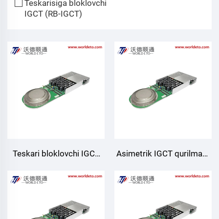
Teskarisiga bloklovchi
IGCT (RB-IGCT)
Teskari bloklovchi IGCT
Asimetrik IGCT qurilmasi,
modullari, YT-
YT-ASC40L6500IC
RBC60Y4500IC#