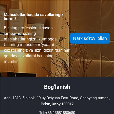
45,CCRC, Qaytish kondutiv
Mahsulotlar haqida savollaringiz
bormi?
Bizning professional savdo
jamoamiz sizning
Narx so'rovi olish
maslahatlaringizni kutmoqda.
Ularning mahsulot ro'yxatini
kuzatishingiz va sizni qiziqtirgan har
qanday savollarni berishingiz
mumkin.
Bog'lanish
Add: 1813, 5-binok, 19-uy Beiyuan East Road, Chaoyang tumani,
Pekin, Xitoy.100012
Tel:
+86-13581880680