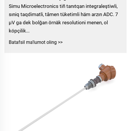
Simu Microelectronics tiñ tanıtqan integraleştiwli,
sıniq taqdimatli, tåmen tüketimli häm arzın ADC. 7
µV ga dek bolğan örnäk resolutioni menen, ol
kópçilik...
Batafsil ma'lumot oling >>