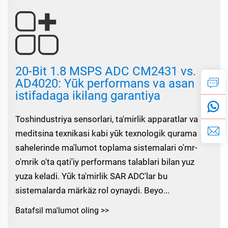
20-Bit 1.8 MSPS ADC CM2431 vs.
AD4020: Yūk performans va asan
istifadaga ikilang garantiya
Toshindustriya sensorlari, ta'mirlik apparatlar va
meditsina texnikasi kabi yūk texnologik qurama
sahelerinde ma'lumot toplama sistemalari o'mr-
o'mrik o'ta qati'iy performans talablari bilan yuz
yuza keladi. Yūk ta'mirlik SAR ADC'lar bu
sistemalarda märkäz rol oynaydi. Beyo...
Batafsil ma'lumot oling >>