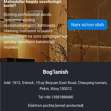
Mahsulotlar haqida savollaringiz
bormi?
Bizning professional savdo
jamoamiz sizning
Narx so'rovi olish
maslahatlaringizni kutmoqda.
Ularning mahsulot ro'yxatini
kuzatishingiz va sizni qiziqtirgan har
qanday savollarni berishingiz
mumkin.
Bog'lanish
Add: 1813, 5-binok, 19-uy Beiyuan East Road, Chaoyang tumani,
Pekin, Xitoy.100012
Tel:
+86-13581880680
Elektron pochta:
[email protected]