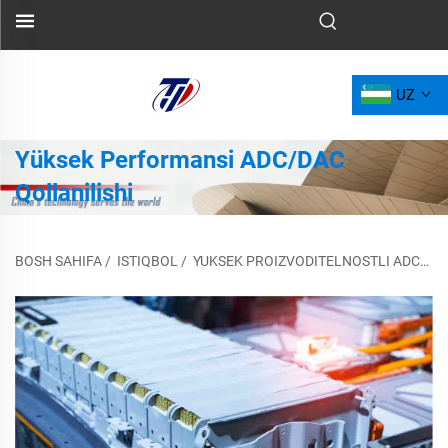
UZ
Yüksek Performansi ADC/DAC
Qollanilishi
BOSH SAHIFA
/
ISTIQBOL
/
YUKSEK PROIZVODITELNOSTLI ADC/DAC QOLLANILISHI