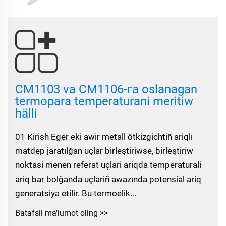
CM1103 va CM1106-га oslanagan
termopara temperaturani meritiw
hälli
01 Kirish Eger eki awir metall ötkizgichtiñ ariqlı
matdep jaratılğan uçlar birleştiriwse, birleştiriw
noktasi menen referat uçlari ariqda temperaturali
ariq bar bolğanda uçlariñ awazında potensial ariq
generatsiya etilir. Bu termoelik...
Batafsil ma'lumot oling >>