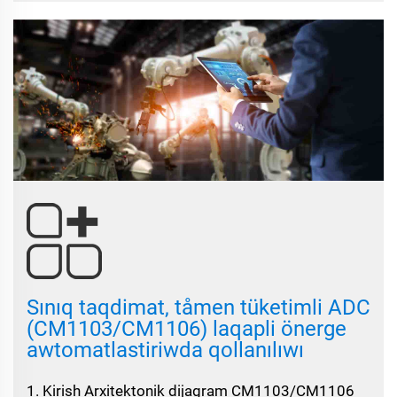
Sınıq taqdimat, tåmen tüketimli ADC
(CM1103/CM1106) laqapli önerge
awtomatlastiriwda qollanılıwı
1. Kirish Arxitektonik dijagram CM1103/CM1106