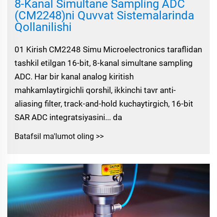
8-Kanal Simultane Sampling ADC
(CM2248)ni Quvvat Sistemalarinda
Qollanilishi
01 Kirish CM2248 Simu Microelectronics taraflidan
tashkil etilgan 16-bit, 8-kanal simultane sampling
ADC. Har bir kanal analog kiritish
mahkamlaytirgichli qorshil, ikkinchi tavr anti-
aliasing filter, track-and-hold kuchaytirgich, 16-bit
SAR ADC integratsiyasini... da
Batafsil ma'lumot oling >>