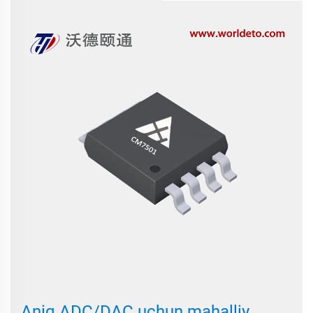
Aniq ADC/DAC uchun mahalliy