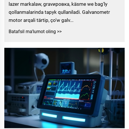
lazer markalaw, gravировка, käsme we bag'ly
qollanmalarinda tapyk qullaniladi. Galvanometr
motor arqali tärtip, ço'w galv...
Batafsil ma'lumot oling >>