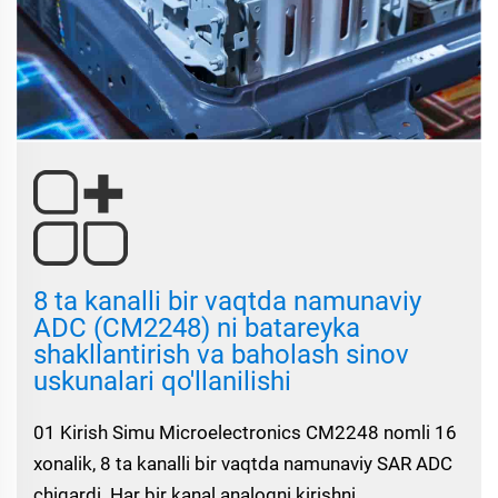
8 ta kanalli bir vaqtda namunaviy
ADC (CM2248) ni batareyka
shakllantirish va baholash sinov
uskunalari qo'llanilishi
01 Kirish Simu Microelectronics CM2248 nomli 16
xonalik, 8 ta kanalli bir vaqtda namunaviy SAR ADC
chiqardi. Har bir kanal analogni kirishni