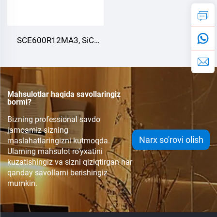
SCE600R12MA3, SiC
moduli,
Mahsulotlar haqida savollaringiz
bormi?
Bizning professional savdo
jamoamiz sizning
Narx so'rovi olish
maslahatlaringizni kutmoqda.
Ularning mahsulot ro'yxatini
kuzatishingiz va sizni qiziqtirgan har
qanday savollarni berishingiz
mumkin.