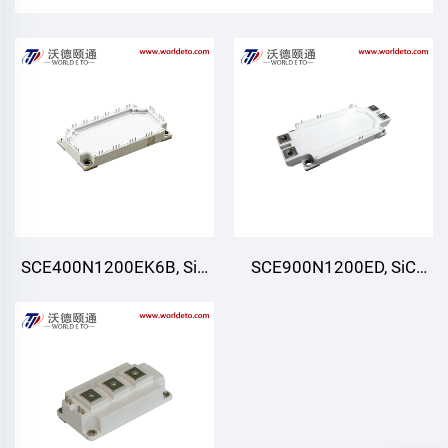
SCE400N1200EK6B, SiC
SCE900N1200ED, SiC
moduli, Oltita blok (Uch
moduli, Yarim orqali
fazali)