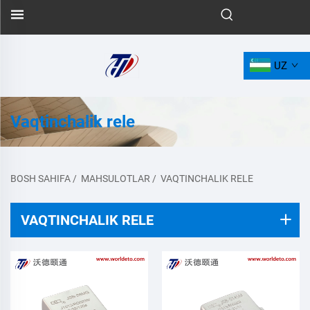
UZ
Vaqtinchalik relе
BOSH SAHIFA
/
MAHSULOTLAR
/
VAQTINCHALIK RELЕ
VAQTINCHALIK RELЕ