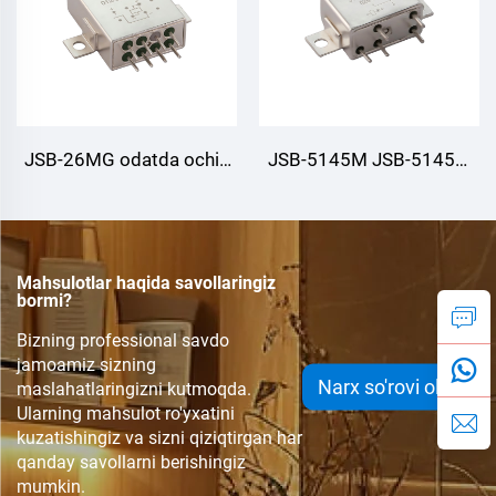
JSB-26MG odatda ochiq
JSB-5145M JSB-5145M
(1A) vaqtdan
(1Z) 10A,28Vd.c.20000
kechiktiruvchi releni harbiy
Marta Vaqt uzatish relyesi
foydalanish uchun,
harbiy foydalanish,
Mahsulotlar haqida savollaringiz
mudofaa, kosmik soha,
mudofaa, kosmik fazoviy,
bormi?
avtomatlashtirish
avtomatik boshqaruv,
Bizning professional savdo
nazorati, ignitser nazorati
ignitision boshqaruv
jamoamiz sizning
Narx so'rovi olish
maslahatlaringizni kutmoqda.
uchun
Ularning mahsulot ro'yxatini
kuzatishingiz va sizni qiziqtirgan har
qanday savollarni berishingiz
mumkin.