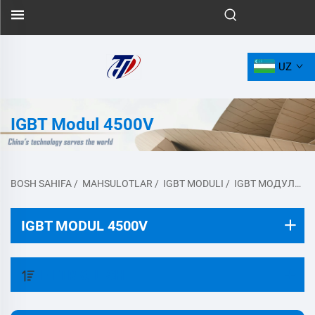
UZ
IGBT Modul 4500V
BOSH SAHIFA
/
MAHSULOTLAR
/
IGBT MODULI
/
IGBT МОДУЛЬ 4500V
IGBT MODUL 4500V
FILTR QILISH