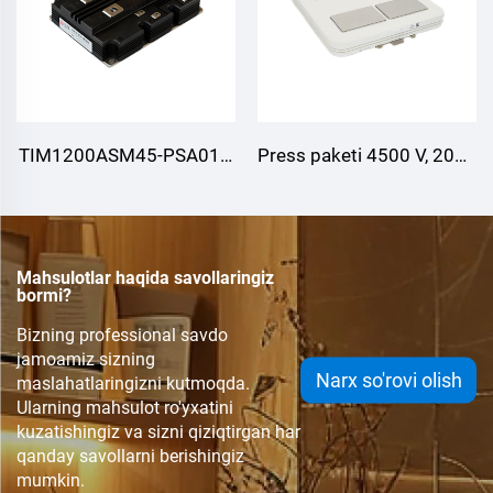
TIM1200ASM45-PSA011,
Press paketi 4500 V, 2000
IGBT moduli
A IGBT moduli FWD bilan,
Mahsulotlar haqida savollaringiz
bormi?
Bizning professional savdo
jamoamiz sizning
Narx so'rovi olish
maslahatlaringizni kutmoqda.
Ularning mahsulot ro'yxatini
kuzatishingiz va sizni qiziqtirgan har
qanday savollarni berishingiz
mumkin.