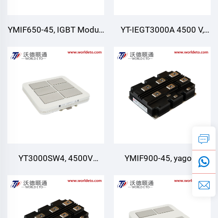
YMIF650-45, IGBT Moduli,
YT-IEGT3000A 4500 V,
4500V 650A
4500 V, 3000 A, IEGT
moduli
YT3000SW4, 4500V
YMIF900-45, yagona
3000A
tugunli IGBT, CRRC