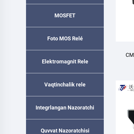
MOSFET
Foto MOS Relé
CM2
Elektromagnit Rele
Vaqtinchalik relе
Integrlangan Nazoratchi
Quvvat Nazoratchisi