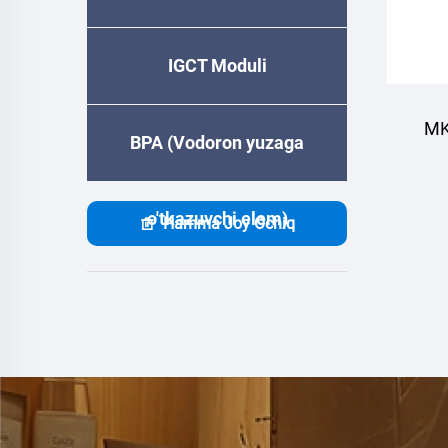
IGCT Moduli
MK
BPA (Vodoron yuzaga
O‘td
o'tkazuvchi elem)
Hamma Joy Ochiq
Suv 