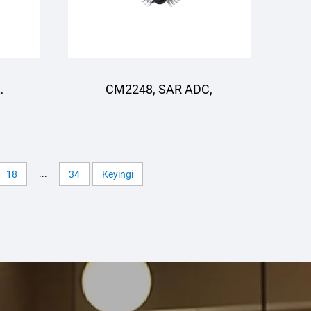
CM2248, SAR ADC,
ode
ish
...
18
34
Keyingi