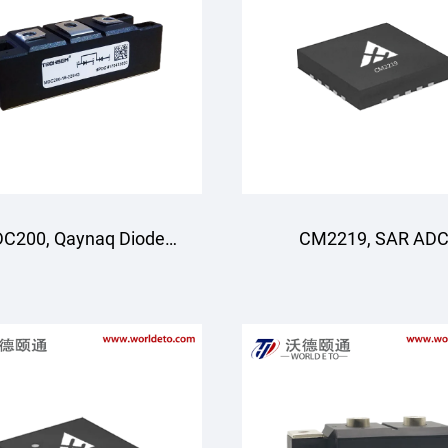
C200, Qaynaq Diode
CM2219, SAR AD
li, Havo bilan sovutish