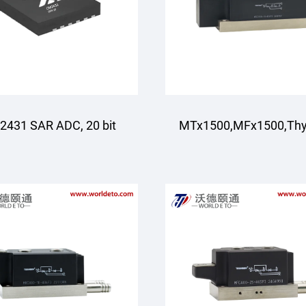
431 SAR ADC, 20 bit
MTx1500,MFx1500,Thyr
modullari,Havo sovut