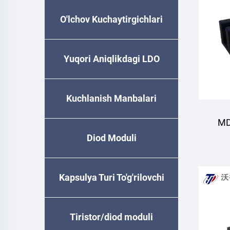
O'lchov Kuchaytirgichlari
Yuqori Aniqlikdagi LDO
Kuchlanish Manbalari
MD
Diod Moduli
modu
Kapsulya Turi To'g'rilovchi
Diode
Tiristor/diod moduli