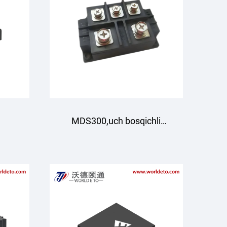
C
MDS300,uch bosqichli
tuzatish ko'prik moduli