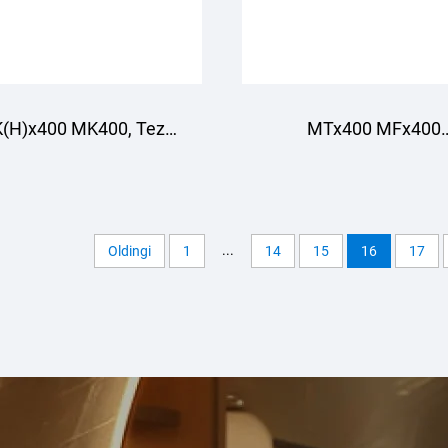
(H)x400 MK400, Tez
MTx400 MFx400
irish Tiristor Modullari,
MT400,Thyristor/Di
Sochqiriqligida Ishlaydi
modullari,Suvni sovut
...
Oldingi
1
14
15
16
17