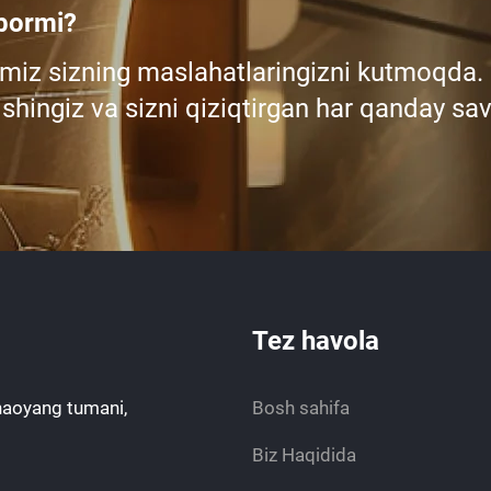
 bormi?
miz sizning maslahatlaringizni kutmoqda.
shingiz va sizni qiziqtirgan har qanday sav
Tez havola
haoyang tumani,
Bosh sahifa
Biz Haqidida