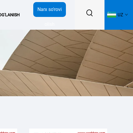
Narx so'rovi
UZ
BOG'LANISH
olish