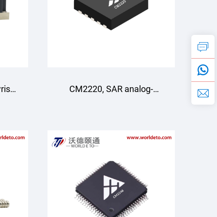
istor/Diode
CM2220, SAR analog-
ish
raqamli a'lat