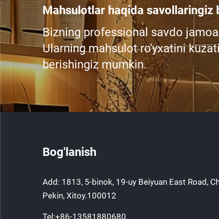
Mahsulotlar haqida savollaringiz
Bizning professional savdo jamoa
Ularning mahsulot ro'yxatini kuzati
berishingiz mumkin.
Bog'lanish
Add: 1813, 5-binok, 19-uy Beiyuan East Road, C
Pekin, Xitoy.100012
Tel:
+86-13581880680