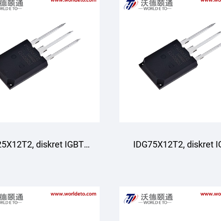
5X12T2, diskret IGBT,
IDG75X12T2, diskret I
STARPOWER
STARPOWER