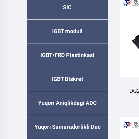
SiC
IGBT moduli
IGBT/FRD Plastinkasi
IGBT Diskret
DG2
Yuqori Aniqlikdagi ADC
Yuqori Samaradorlikli Dac