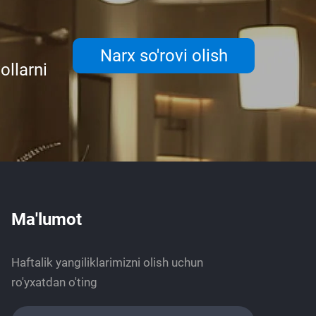
Narx so'rovi olish
ollarni
Ma'lumot
Haftalik yangiliklarimizni olish uchun
ro'yxatdan o'ting