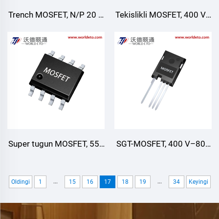
Trench MOSFET, N/P 20 V
Tekislikli MOSFET, 400 V–
~ 100 V
800 V
Super tugun MOSFET, 550
SGT-MOSFET, 400 V–800
V–950 V
V
...
...
Oldingi
1
15
16
17
18
19
34
Keyingi