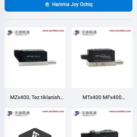
Hamma Joy Ochiq
MZx400, Tez tiklanish
MTx400 MFx400
Diod moduli, Suv bilan
MT400,Thyristor/Diode
sovutish, TECHSEM
modullari,Suvni sovutish