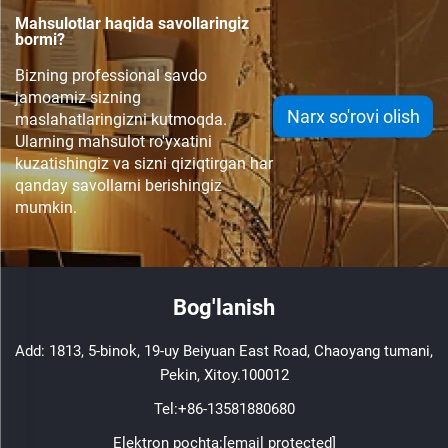
Mahsulotlar haqida savollaringiz
bormi?
Bizning professional savdo
jamoamiz sizning
Narx so'rovi olish
maslahatlaringizni kutmoqda.
Ularning mahsulot ro'yxatini
kuzatishingiz va sizni qiziqtirgan har
qanday savollarni berishingiz
mumkin.
Bog'lanish
Add: 1813, 5-binok, 19-uy Beiyuan East Road, Chaoyang tumani,
Pekin, Xitoy.100012
Tel:
+86-13581880680
Elektron pochta:
[email protected]