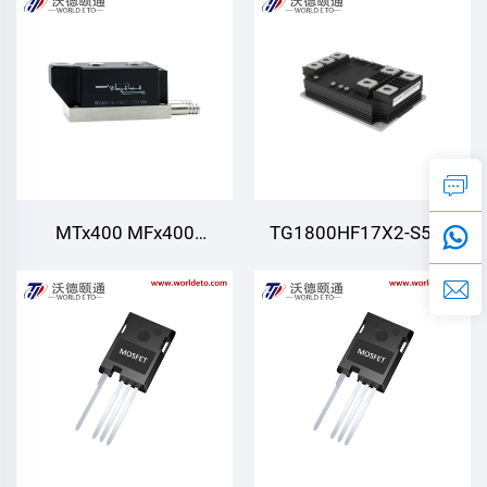
moduli, Havo bilan
sovutish 200A
600V~1800V AC/DC
Elektr dvigatellar uchun
Turli to'g'rilovchilar PWM
invertor uchun DC manba
MTx400 MFx400
TG1800HF17X2-S500,
MT400,Thyristor/Diode
1800 A, 1700 V, IGBT
modullari,Suvni sovutish
moduli