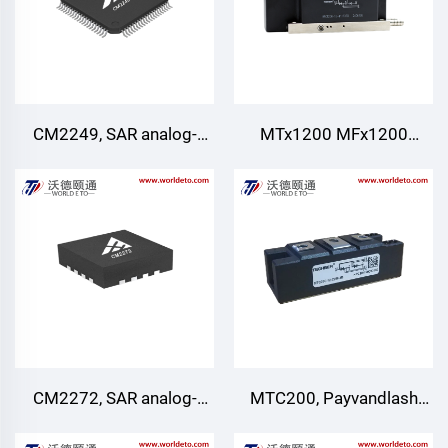
CM2249, SAR analog-
MTx1200 MFx1200
raqamli a'lat
MT1200, Tiristor/Diod
modullari, AC/DC Elektr
dvigatellar uchun suv bilan
sovutish Turli
to'g'rilovchilar PWM
invertor uchun DC manba
CM2272, SAR analog-
MTC200, Payvandlash
raqamli a'lat
tiristor to'g'rilagich