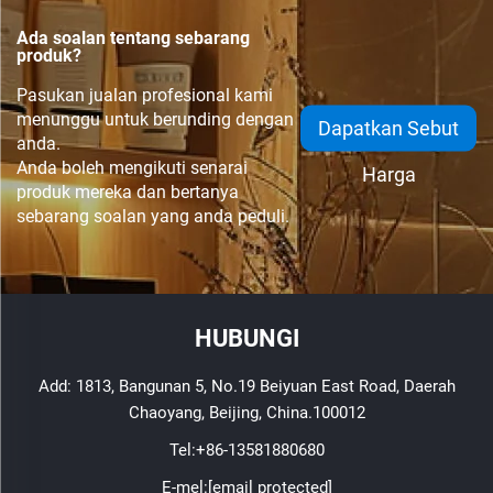
Ada soalan tentang sebarang
produk?
Pasukan jualan profesional kami
menunggu untuk berunding dengan
Dapatkan Sebut
anda.
Anda boleh mengikuti senarai
Harga
produk mereka dan bertanya
sebarang soalan yang anda peduli.
HUBUNGI
Add: 1813, Bangunan 5, No.19 Beiyuan East Road, Daerah
Chaoyang, Beijing, China.100012
Tel:
+86-13581880680
E-mel:
[email protected]