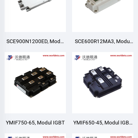
SCE900N1200ED, Modul
SCE600R12MA3, Modul
SiC, Jambatan Separuh
SiC,
YMIF750-65, Modul IGBT
YMIF650-45, Modul IGBT,
4500V 650A