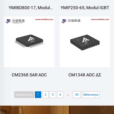
YMIBD800-17, Modul
YMIF250-65, Modul IGBT
IGBT, IGBT Suis Dwi, CRRC
CM2368 SAR ADC
CM1348 ADC ΔΣ
...
Sebelumnya
1
2
3
4
34
Seterusnya