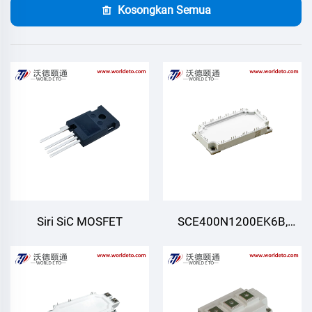
Kosongkan Semua
Siri SiC MOSFET
SCE400N1200EK6B,
Modul SiC, Enam-pakej
(Tiga-fasa)