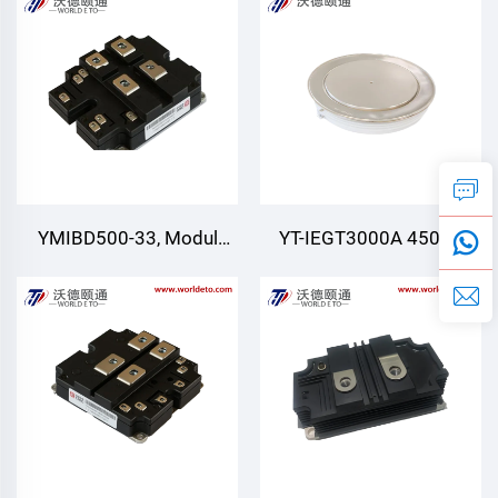
YMIBD500-33, Modul
YT-IEGT3000A 4500V
IGBT, IGBT Suis Berganda,
4500V 3000A, Modul
CRRC
IEGT