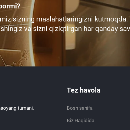
 bormi?
miz sizning maslahatlaringizni kutmoqda.
shingiz va sizni qiziqtirgan har qanday sav
Tez havola
haoyang tumani,
Bosh sahifa
Biz Haqidida