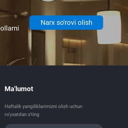
Narx so'rovi olish
ollarni
Ma'lumot
Haftalik yangiliklarimizni olish uchun
ro'yxatdan o'ting