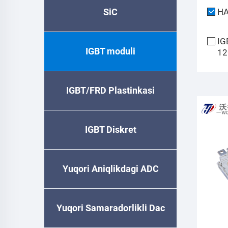
SiC
H
IG
IGBT moduli
12
IGBT/FRD Plastinkasi
IGBT Diskret
Yuqori Aniqlikdagi ADC
Yuqori Samaradorlikli Dac