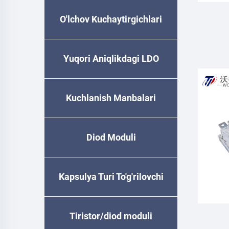
O'lchov Kuchaytirgichlari
G
Yuqori Aniqlikdagi LDO
Kuchlanish Manbalari
Diod Moduli
Kapsulya Turi To'g'rilovchi
Diode
Tiristor/diod moduli