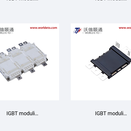
GD820HTX75P6HB
GD820HTX75P6H
Starpower
Starpower
IGBT moduli
IGBT moduli
GD820HTA75P6H
GD820HFA75N6H