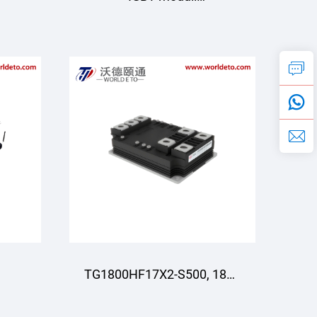
GD820HTA75P6HT
Starpower
TG1800HF17X2-S500, 1800
Y
A, 1700 V, IGBT moduli