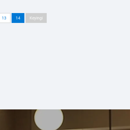
13
14
Keyingi