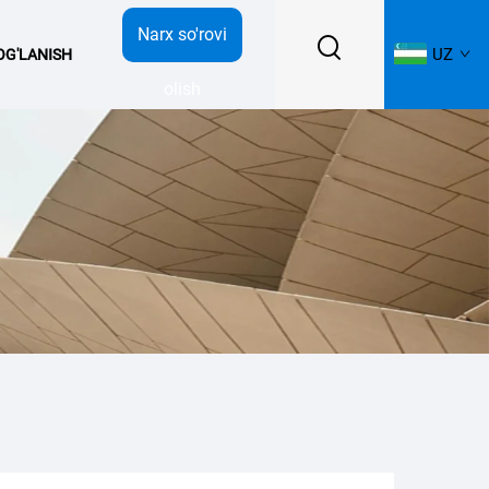
Narx so'rovi
UZ
BOG'LANISH
olish