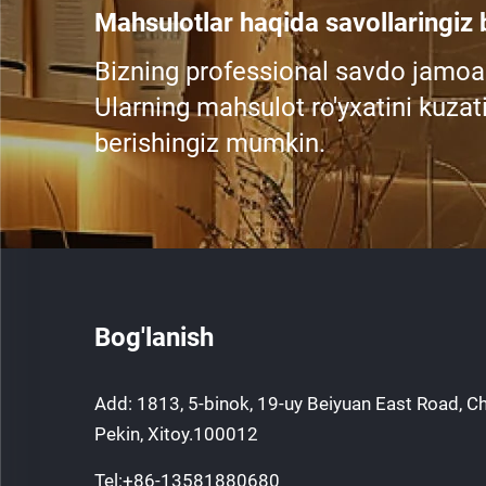
Mahsulotlar haqida savollaringiz
Bizning professional savdo jamoa
Ularning mahsulot ro'yxatini kuzati
berishingiz mumkin.
Bog'lanish
Add: 1813, 5-binok, 19-uy Beiyuan East Road, C
Pekin, Xitoy.100012
Tel:
+86-13581880680