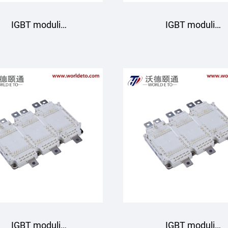
IGBT moduli
IGBT moduli
D820HTX75P6HLB
GD820HTX75P6HF
Starpower
Starpower
IGBT moduli
IGBT moduli