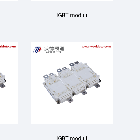
IGBT moduli
B
GD820HTX75P6HBT
IGBT moduli