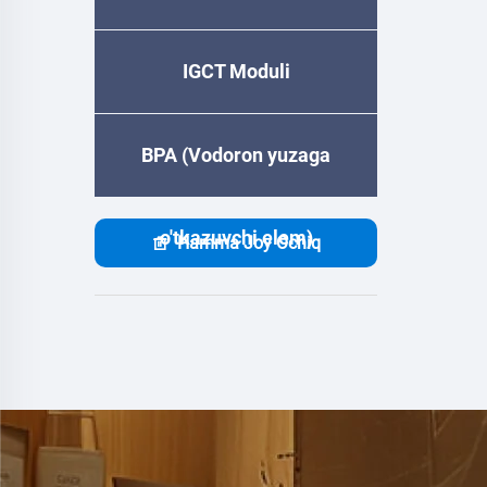
IGCT Moduli
BPA (Vodoron yuzaga
o'tkazuvchi elem)
Hamma Joy Ochiq