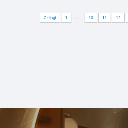
Starpower
Starpower
...
Oldingi
1
10
11
12