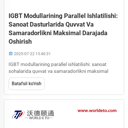
IGBT Modullarining Parallel Ishlatilishi:
Sanoat Dasturlarida Quvvat Va
Samaradorlikni Maksimal Darajada
Oshirish
2025-07-22 13:40:31
IGBT modullarining parallel ishlatilishi: sanoat
sohalarida quvvat va samaradorlikni maksimal
darajada oshirish. Izolyatsiya qiluvchi teshikli
Batafsil ko'rish
bipolyar tranzistorlar (IGBT) zamonaviy quvvat
elektronikasining asosiy qismidir, ular sanoatda
energiya o'zgartirishni samarali amalga oshirish
imkonini beradi...