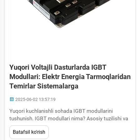
Yuqori Voltajli Dasturlarda IGBT
Modullari: Elektr Energia Tarmoqlaridan
Temirlar Sistemalarga
2025-06-02 13:57:19
Yuqori kuchlanishli sohada IGBT modullarini
tushunish. IGBT modullari nima? Asosiy tuzilishi va
vazifalari. IGBT modullari quvvat o'zgartirish
Batafsil ko'rish
tizimlarida muhim o'rin tutadi, chunki ular MOSFET