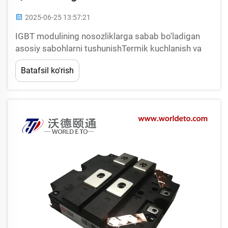
2025-06-25 13:57:21
IGBT modulining nosozliklarga sabab bo'ladigan
asosiy sabohlarni tushunishTermik kuchlanish va
qaynoqlikTermik kuchlanish IGBT moduli
Batafsil ko'rish
nosozligining asosiy sabablaridan biridir, chunki
issiqlik uzatish yomon. IGBT modullari
ishlayotganda issiqlik chiqaradi va shu issiqlik...