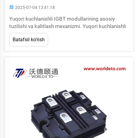
2025-07-04 13:41:18
Yuqori kuchlanishli IGBT modullarining asosiy
tuzilishi va kalitlash mexanizmi. Yuqori kuchlanishli
izolyatsiya qiluvchi parda bipolyar tranzistor (IGBT)
Batafsil ko'rish
moduli quvvat elektronikasi muhandislik san'atidir,
aniq yarimo'tkazgich dizayni va mustahkam pak...