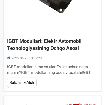
IGBT Modullari: Elektr Avtomobil
Texnologiyasining Ochqo Asosi
2025-06-20 13:57:20
IGBT modullari nima va ular EV lar uchun nega
muhim?IGBT modullarining asosiy tuzilishiIGBT
modullari yangi avlod elektr transport vositalarida
Batafsil ko'rish
(EV) kalit qism hisoblanadi, ular murakkab
tuzilishga ega. Bu modullar umuman inkor...