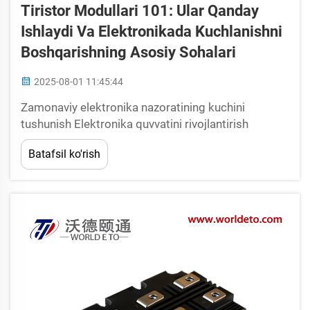
Tiristor Modullari 101: Ular Qanday
Ishlaydi Va Elektronikada Kuchlanishni
Boshqarishning Asosiy Sohalari
2025-08-01 11:45:44
Zamonaviy elektronika nazoratining kuchini
tushunish Elektronika quvvatini rivojlantirish
sohasida tiristor modullari elektr energiyasini aniq
Batafsil ko'rish
nazorat qilish imkonini beruvchi asosiy qurilmalar
sifatida xizmat qiladi. Bu murakkab...