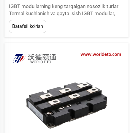
IGBT modullarning keng tarqalgan nosozlik turlari
Termal kuchlanish va qayta isish IGBT modullar,
ko'pincha, ularning loyihalangan haroratidan yuqori
Batafsil ko'rish
haroratda ishlaydigan muhitlarda ishlatilgani uchun
termal kuchlanishdan aziyat chekadi. Bunday
bo'lganda, issiqlik...