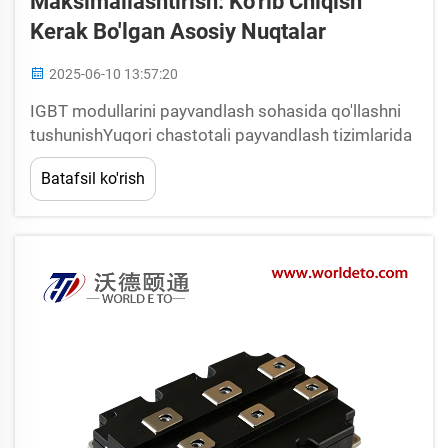
Maksimallashtirish: Ko'rib Chiqish
Kerak Bo'lgan Asosiy Nuqtalar
2025-06-10 13:57:20
IGBT modullarini payvandlash sohasida qo'llashni
tushunishYuqori chastotali payvandlash tizimlarida
IGBT modullarining roliYuqori chastotali
Batafsil ko'rish
payvandlash jihozlarining asosiy qismlari bo'lgan
IGBT modullari juda tez o'chib yo'l beradi, shu bilan
birga samaradorlikni oshiradi...