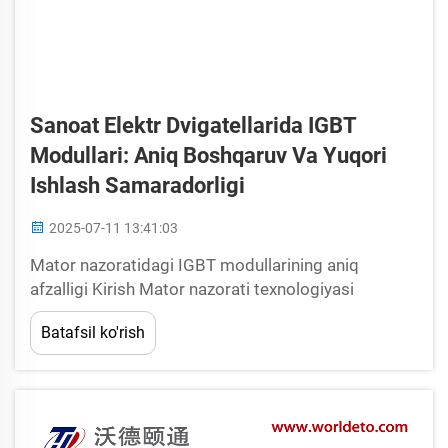
Sanoat Elektr Dvigatellarida IGBT
Modullari: Aniq Boshqaruv Va Yuqori
Ishlash Samaradorligi
2025-07-11 13:41:03
Mator nazoratidagi IGBT modullarining aniq
afzalligi Kirish Mator nazorati texnologiyasi
avtomatlashtirish sohasida, zavod ishlab chiqarish
Batafsil ko'rish
hajmini oshirishda va energiya xarajatlarini tejashda
katta o'zgarish kiritdi. Maydonning hozirgi...