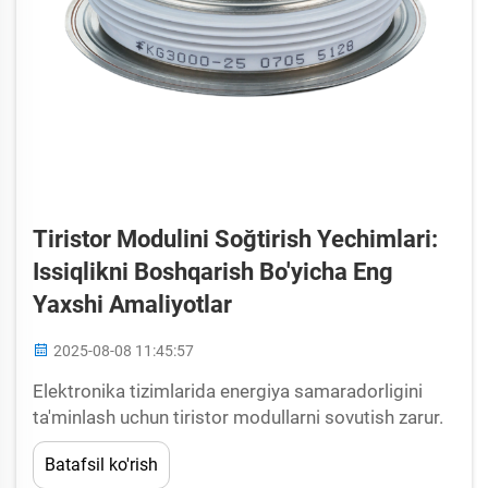
Tiristor Modulini Soğtirish Yechimlari:
Issiqlikni Boshqarish Bo'yicha Eng
Yaxshi Amaliyotlar
2025-08-08 11:45:57
Elektronika tizimlarida energiya samaradorligini
ta'minlash uchun tiristor modullarni sovutish zarur.
Yarimo'tkazgichli qurilmalar quvvati va zichligi oshib
Batafsil ko'rish
borishiga qarab...