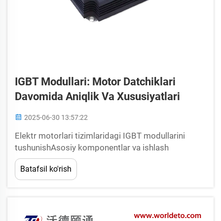
IGBT Modullari: Motor Datchiklari
Davomida Aniqlik Va Xususiyatlari
2025-06-30 13:57:22
Elektr motorlari tizimlaridagi IGBT modullarini
tushunishAsosiy komponentlar va ishlash
printsipalariIGBT modullari, ya'ni tranzistorlar,
Batafsil ko'rish
diodlar va dastgoh boshqaruv qurilmalari kabi bir
nechta muhim elementlardan tashkil topgan bo'lib,
hammasi eng yuqori samaradorlikda ishlashi kerak.
...