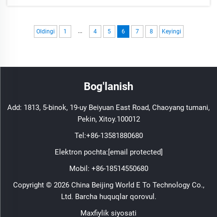
va bipolyar tranzistorlarning xususiyatlarini
birlashtiradi...
...
Oldingi
1
4
5
6
7
8
Keyingi
Bog'lanish
Add: 1813, 5-binok, 19-uy Beiyuan East Road, Chaoyang tumani,
Pekin, Xitoy.100012
Tel:
+86-13581880680
Elektron pochta:
[email protected]
Mobil:
+86-18514550680
Copyright © 2026 China Beijing World E To Technology Co.,
Ltd. Barcha huquqlar qorovul.
Maxfiylik siyosati