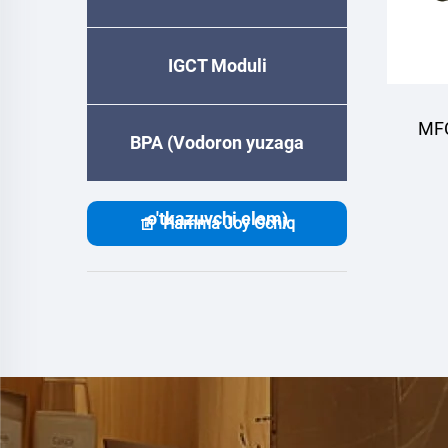
IGCT Moduli
MFC
BPA (Vodoron yuzaga
to
o'tkazuvchi elem)
Hamma Joy Ochiq