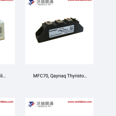
li
MFC70, Qaynaq Thyristor
llari
to'plami, Havo sovutish