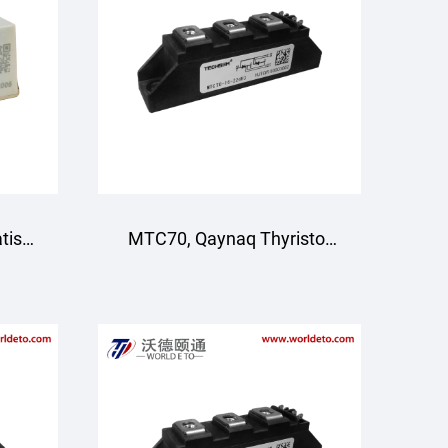
tish
MTC70, Qaynaq Thyristor
to'plami, Havo sovutish