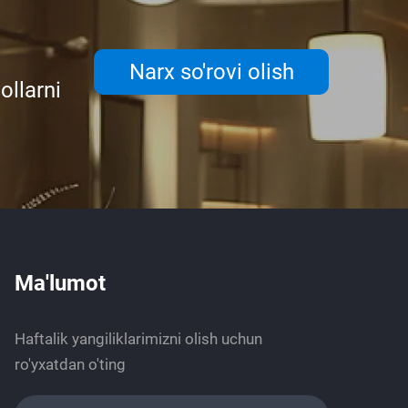
Narx so'rovi olish
ollarni
Ma'lumot
Haftalik yangiliklarimizni olish uchun
ro'yxatdan o'ting