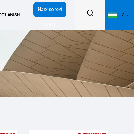
Narx so'rovi
UZ
BOG'LANISH
olish