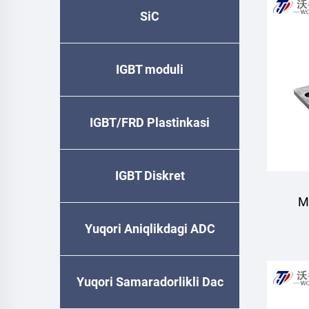
SiC
IGBT moduli
IGBT/FRD Plastinkasi
IGBT Diskret
M
Yuqori Aniqlikdagi ADC
tik
Yuqori Samaradorlikli Dac