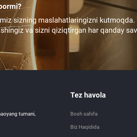
 bormi?
miz sizning maslahatlaringizni kutmoqda.
shingiz va sizni qiziqtirgan har qanday sav
Tez havola
haoyang tumani,
Bosh sahifa
Biz Haqidida