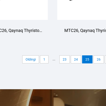
26, Qaynaq Thyristor
MTC26, Qaynaq Thyri
'plami, Havo sovutish
to'plami, Havo sovut
...
Oldingi
1
23
24
25
26