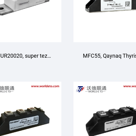
UR20020, super tez
MFC55, Qaynaq Thyri
lanish diodasi moduli,
to'plami, Havo bila
TECHSEM
sovutish