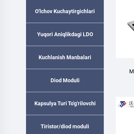
O'lchov Kuchaytirgichlari
Yuqori Aniqlikdagi LDO
Kuchlanish Manbalari
M
Diod Moduli
tik
Kapsulya Turi To'g'rilovchi
Diode
Tiristor/diod moduli