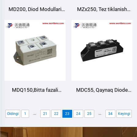
MD200, Diod Modullari
MZx250, Tez tiklanish
(Izolyatsiyalanmagan tur),
diod moduli, TECHSEM
TECHSEM
MDQ150,Bitta fazali
MDC55, Qaynaq Diode
tuzatish ko'prik modullari
moduli, Havo bilan
sovutish
...
...
Oldingi
1
21
22
23
24
25
34
Keyingi