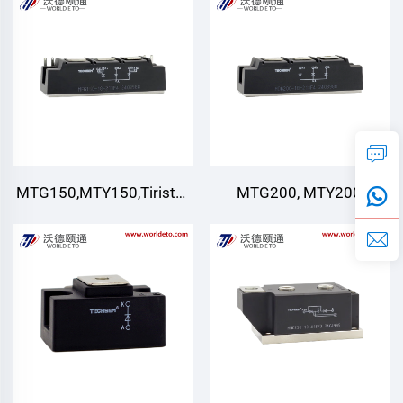
turdagi)),TECHSEM
turdagi)),TECHSEM
MTG150,MTY150,Tiristor
MTG200, MTY200,
modullari ((o'zaro bog'liq
Thyristor Modullari (Noqiy
bo'lmagan
emas tur) ,TECHSEM
turdagi)),TECHSEM