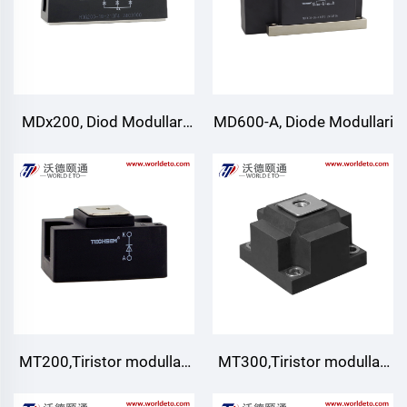
MDx200, Diod Modullari
MD600-A, Diode Modullari
(Izolyatsiyalanmagan tur),
TECHSEM
MT200,Tiristor modullari
MT300,Tiristor modullari
((Izolatlanmagan
((Izolatlanmagan