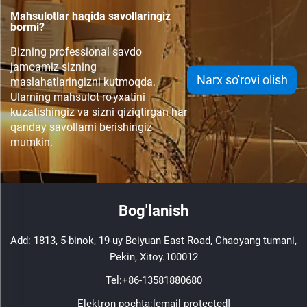
Mahsulotlar haqida savollaringiz
bormi?
Bizning professional savdo
jamoamiz sizning
Narx so'rovi olish
maslahatlaringizni kutmoqda.
Ularning mahsulot ro'yxatini
kuzatishingiz va sizni qiziqtirgan har
qanday savollarni berishingiz
mumkin.
Bog'lanish
Add: 1813, 5-binok, 19-uy Beiyuan East Road, Chaoyang tumani,
Pekin, Xitoy.100012
Tel:
+86-13581880680
Elektron pochta:
[email protected]