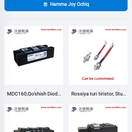
Hamma Joy Ochiq
MDC160,Qo'shish Diode
Rossiya turi tiristor, Stud
moduli,Havo sovutish
turi qurilma,
Moslashtiriladigan