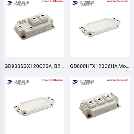
GD900SGX120C2SA_B20,Modul
GD800HFX120C6HA,Modul
IGBT,STARPOWER
IGBT,STARPOWER