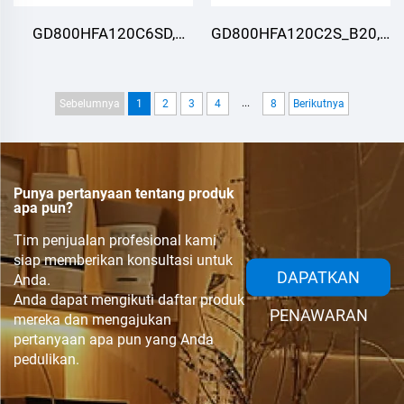
GD800HFA120C6SD,
GD800HFA120C2S_B20,Mo
Modul IGBT, STARPOWER
IGBT,STARPOWER
...
Sebelumnya
1
2
3
4
8
Berikutnya
Punya pertanyaan tentang produk
apa pun?
Tim penjualan profesional kami
siap memberikan konsultasi untuk
DAPATKAN
Anda.
Anda dapat mengikuti daftar produk
PENAWARAN
mereka dan mengajukan
pertanyaan apa pun yang Anda
pedulikan.