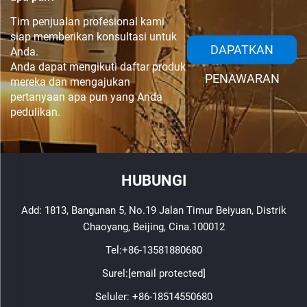
Tim penjualan profesional kami
siap memberikan konsultasi untuk
DAPATKAN
Anda.
Anda dapat mengikuti daftar produk
PENAWARAN
mereka dan mengajukan
pertanyaan apa pun yang Anda
pedulikan.
HUBUNGI
Add: 1813, Bangunan 5, No.19 Jalan Timur Beiyuan, Distrik
Chaoyang, Beijing, Cina.100012
Tel:
+86-13581880680
Surel:
[email protected]
Seluler:
+86-18514550680