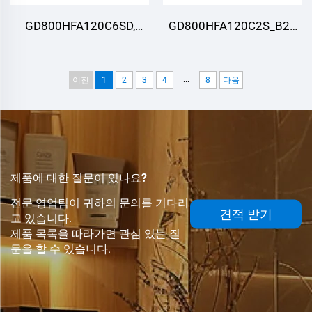
GD800HFA120C6SD,
GD800HFA120C2S_B20
IGBT 모듈, STARPOWER
,IGBT 모듈,STARPOWER
...
이전
1
2
3
4
8
다음
제품에 대한 질문이 있나요?
전문 영업팀이 귀하의 문의를 기다리
견적 받기
고 있습니다.
제품 목록을 따라가면 관심 있는 질
문을 할 수 있습니다.