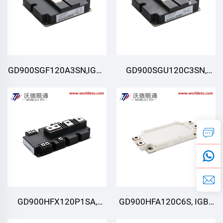
GD900SGF120A3SN,IGBT
GD900SGU120C3SN,
모듈,STARPOWER
IGBT 모듈, STARPOWER
GD900HFX120P1SA,
GD900HFA120C6S, IGBT
IGBT 모듈, STARPOWER
모듈, STARPOWER