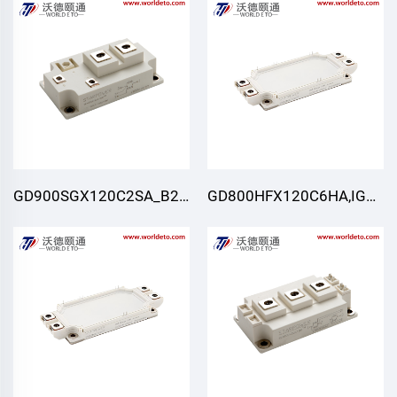
GD900SGX120C2SA_B20,IGBT
GD800HFX120C6HA,IGBT
모듈,STARPOWER
모듈,STARPOWER