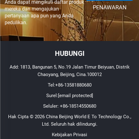
Anda dapat mengikuti daftar produk
PENAWARAN
mereka dan mengajukan
pertanyaan apa pun yang Anda
pedulikan.
HUBUNGI
Add: 1813, Bangunan 5, No.19 Jalan Timur Beiyuan, Distrik
Chaoyang, Beijing, Cina.100012
Tel:
+86-13581880680
Surel:
[email protected]
Seluler:
+86-18514550680
Hak Cipta © 2026 China Beijing World E To Technology Co.,
Ltd. Seluruh hak dilindungi.
Kebijakan Privasi