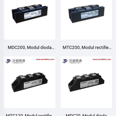
MDC200, Modul dioda
MTC200, Modul rectifier
pengelasan, Pendinginan
thyristor pengelasan,
udara
Pendingin udara 200A
600V~1800V untuk
Penggerak Motor AC/DC
Berbagai rectifier Catu DC
untuk inverter PWM
MTC120, Modul rectifier
MDC70, Modul dioda