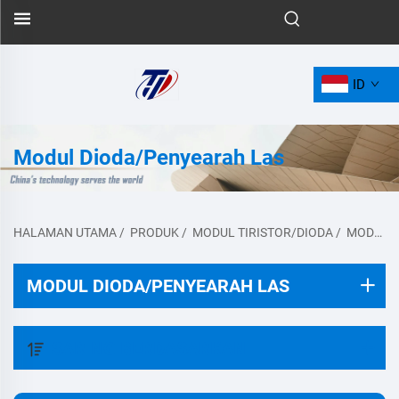
ID
Modul Dioda/Penyearah Las
HALAMAN UTAMA
/
PRODUK
/
MODUL TIRISTOR/DIODA
/
MODUL DIODA/LANJUT PENYEARAH
MODUL DIODA/PENYEARAH LAS
SARING BERDASARKAN