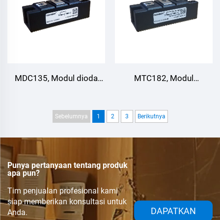
MDC135, Modul dioda
MTC182, Modul
pengelasan, Pendinginan
penyearah thyristor
udara
pengelasan, Pendinginan
Sebelumnya
1
2
3
Berikutnya
udara
Punya pertanyaan tentang produk
apa pun?
Tim penjualan profesional kami
siap memberikan konsultasi untuk
DAPATKAN
Anda.