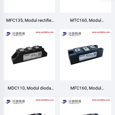
MFC135, Modul rectifier
MTC160, Modul
thyristor pengelasan,
penyearah thyristor
Pendinginan udara
pengelasan, Pendinginan
udara
MDC110, Modul dioda
MFC160, Modul
pengelasan, Pendinginan
penyearah thyristor
udara
pengelasan, Pendinginan
udara