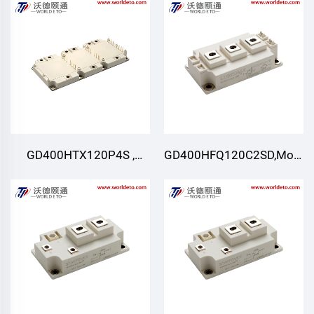
STARPOWER
GD400HTX120P4S ,
GD400HFQ120C2SD,Modul
Modulo IGBT,
IGBT,STARPOWER
STARPOWER