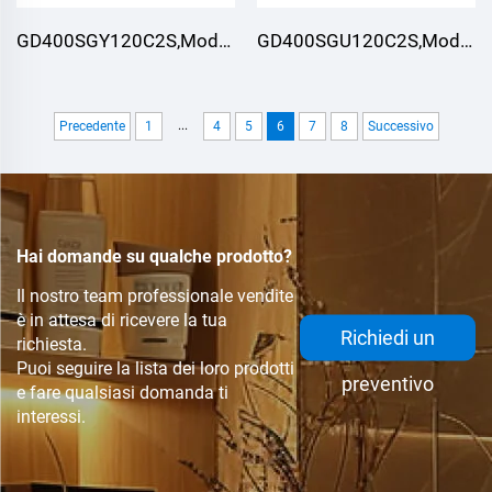
GD400SGY120C2S,Modulo
GD400SGU120C2S,Modulo
IGBT,STARPOWER
IGBT,STARPOWER
...
Precedente
1
4
5
6
7
8
Successivo
Hai domande su qualche prodotto?
Il nostro team professionale vendite
è in attesa di ricevere la tua
Richiedi un
richiesta.
Puoi seguire la lista dei loro prodotti
preventivo
e fare qualsiasi domanda ti
interessi.