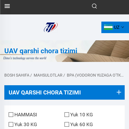
UZ
UAV qarshi chora tizimi
BOSH SAHIFA
/
MAHSULOTLAR
/
BPA (VODORON YUZAGA O'TKAZUVCHI ELEM)
UAV QARSHI CHORA TIZIMI
HAMMASI
Yuk 10 KG
Yuk 30 KG
Yuk 60 KG