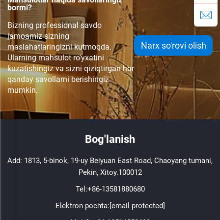
bormi?
Bizning professional savdo
jamoamiz sizning
Narx so'rovi olish
maslahatlaringizni kutmoqda.
Ularning mahsulot ro'yxatini
kuzatishingiz va sizni qiziqtirgan har
qanday savollarni berishingiz
mumkin.
Bog'lanish
Add: 1813, 5-binok, 19-uy Beiyuan East Road, Chaoyang tumani,
Pekin, Xitoy.100012
Tel:
+86-13581880680
Elektron pochta:
[email protected]