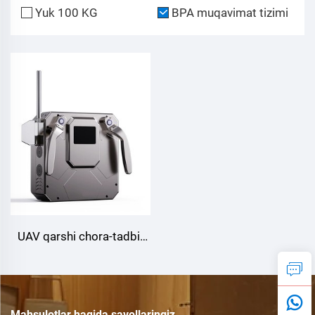
Yuk 100 KG
BPA muqavimat tizimi
UAV qarshi chora-tadbir
tizimi,C-100
Mahsulotlar haqida savollaringiz