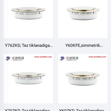
Y76ZKD, Tez tiklanadigan
Y60KFE,simmetrik
diod
bo'lmagan tez o'chadigan
tiristor
Y70ZKD, Tez tiklanadigan
Y60ZKD, Tez tiklanadigan