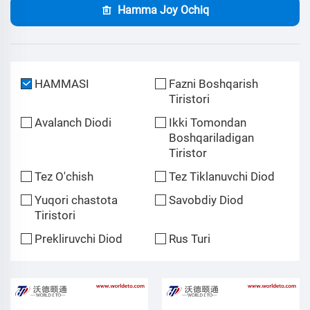
Hamma Joy Ochiq
HAMMASI
Fazni Boshqarish
Tiristori
Avalanch Diodi
Ikki Tomondan
Boshqariladigan
Tiristor
Tez O'chish
Tez Tiklanuvchi Diod
Yuqori chastota
Savobdiy Diod
Tiristori
Prekliruvchi Diod
Rus Turi