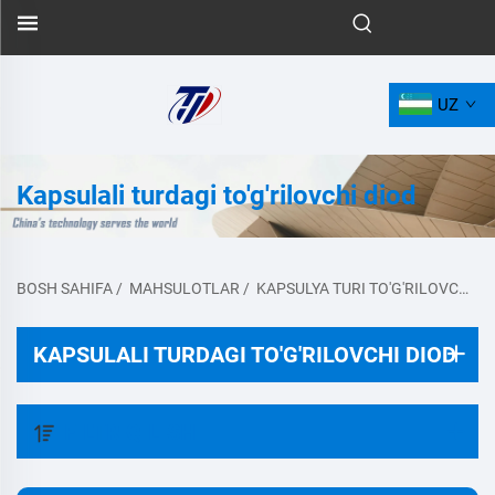
UZ
Kapsulali turdagi to'g'rilovchi diod
BOSH SAHIFA
/
MAHSULOTLAR
/
KAPSULYA TURI TO'G'RILOVCHI DIODE
KAPSULALI TURDAGI TO'G'RILOVCHI DIOD
FILTR QILISH