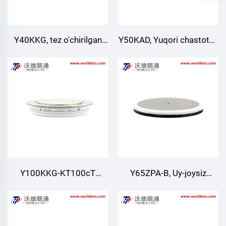
Y40KKG, tez o'chirilgan
Y50KAD, Yuqori chastotali
tiristor
thyristor
Y100KKG-KT100cT
Y65ZPA-B, Uy-joysiz
4890A 3000V 40~130µs
payvandlash diodi
Tez o'chirish tiristori
Interdigitallangan