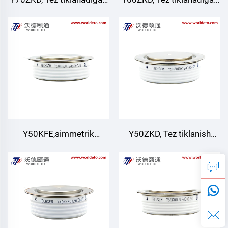
diod
diod
Y50KFE,simmetrik
Y50ZKD, Tez tiklanish
bo'lmagan tez o'chadigan
diodi
tiristor