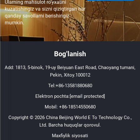
Ularning mahsulot ro'yxatini
kuzatishingiz va sizni qiziqtirgan har
qanday savollarni berishingiz
mumkin.
Bog'lanish
Add: 1813, 5-binok, 19-uy Beiyuan East Road, Chaoyang tumani,
Pekin, Xitoy.100012
Tel:
+86-13581880680
Elektron pochta:
[email protected]
Mobil:
+86-18514550680
Copyright © 2026 China Beijing World E To Technology Co.,
Ltd. Barcha huquqlar qorovul.
Maxfiylik siyosati