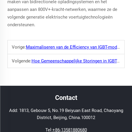
maken van bidirectionele opladingsystemen en het
aanpassen aan 800V+-kracht-netwerken, waarmee ze de
volgende generatie elektrische voertuigtechnologieën
ondersteunen.
Vorige:
Maximaliseren van de Efficiency van IGBT-modules in Moderne Lassen: Belangrijke Punten om te Overwegen
Volgende:
Hoe Gemeenschappelijke Storingen in IGBT-modules te Herkennen en te Voorkomen
Contact
Add: 1813, Gebouw 5, No.19 Beiyuan East Road, Chaoyang
District, Beijing, China.100012
Tel:
+86-13581880680