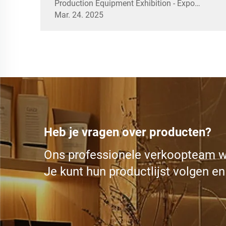
Production Equipment Exhibition - Expo
Mar. 24. 2025
Electronics 2025, die van 15 tot en met 17
april 2025 in Moskou wordt gehouden. Alle
partners en vrienden zijn van harte welkom
op ...
Heb je vragen over producten?
Ons professionele verkoopteam w
Je kunt hun productlijst volgen en