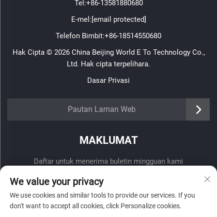
Tel:
+86-13581880680
E-mel:
[email protected]
Telefon Bimbit:
+86-18514550680
Hak Cipta © 2026 China Beijing World E To Technology Co.,
Ltd. Hak cipta terpelihara.
Dasar Privasi
Pautan Laman Web
MAKLUMAT
Daftar untuk menerima buletin mingguan kami
We value your privacy
We use cookies and similar tools to provide our services. If you
don't want to accept all cookies, click Personalize cookies.
Hantar