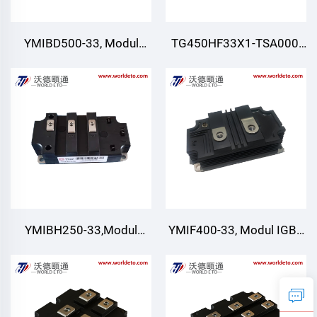
YMIBD500-33, Modul
TG450HF33X1-TSA000,
IGBT, IGBT Suis Berganda,
Modul IGBT, CRRC
CRRC
YMIBH250-33,Modul
YMIF400-33, Modul IGBT,
IGBT,Jambatan Separuh
IGBT Suis Tunggal, CRRC
IGBT,CRRC