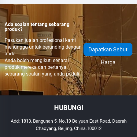
Tunggal,38mm,CRRC
Tunggal,48mm,CRRC
Ada soalan tentang sebarang
produk?
Pasukan jualan profesional kami
menunggu untuk berunding dengan
Dapatkan Sebut
anda.
Anda boleh mengikuti senarai
Harga
produk mereka dan bertanya
sebarang soalan yang anda peduli.
HUBUNGI
Add: 1813, Bangunan 5, No.19 Beiyuan East Road, Daerah
Chaoyang, Beijing, China.100012