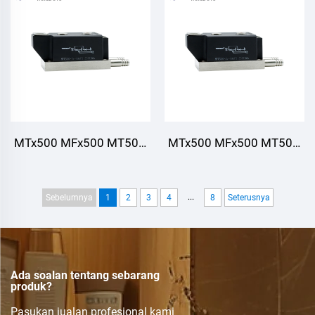
udara 200A 600V~1800V
untuk Kuasa AC/DC
Pelbagai rektifier Bekalan
DC untuk penukar PWM
MTx500 MFx500 MT500,
MTx500 MFx500 MT500,
Modul Thyristor/Diode,
Modul Thyristor/Diode,
Penyejukan Air
Penyejukan Air
...
Sebelumnya
1
2
3
4
8
Seterusnya
Ada soalan tentang sebarang
produk?
Pasukan jualan profesional kami