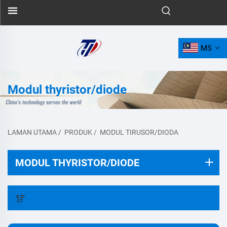
MS
Modul thyristor/diode
LAMAN UTAMA
/
PRODUK
/
MODUL TIRUSOR/DIODA
MODUL THYRISTOR/DIODE
TAPIS MENGIKUT