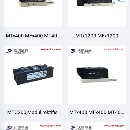
MTx400 MFx400 MT400,
MTx1200 MFx1200
Modul Thyristor/Diode,
MT1200,Tiristor/Modul
Penyejukan Air
Diod,Pendinginan air
untuk Kuasa AC/DC
Pelbagai rektifier Bekalan
DC untuk penukar PWM
MTC200,Modul rektifier
MTx400 MFx400 MT400,
Tiristor
Modul Thyristor/Diode,
Pengimpalan,Pendinginan
Penyejukan Air