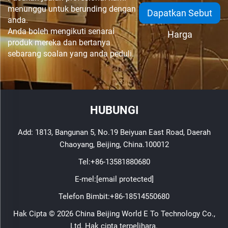
menunggu untuk berunding dengan
Dapatkan Sebut
anda.
Anda boleh mengikuti senarai
Harga
produk mereka dan bertanya
sebarang soalan yang anda peduli.
HUBUNGI
Add: 1813, Bangunan 5, No.19 Beiyuan East Road, Daerah
Chaoyang, Beijing, China.100012
Tel:
+86-13581880680
E-mel:
[email protected]
Telefon Bimbit:
+86-18514550680
Hak Cipta © 2026 China Beijing World E To Technology Co.,
Ltd. Hak cipta terpelihara.