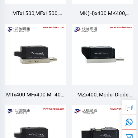
MTx1500,MFx1500,
MK(H)x400 MK400,
Modul Thyristor/Diode,
Modul Thyristor Padam
Penyejukan Udara
Cepat, Penyejukan Air
MTx400 MFx400 MT400,
MZx400, Modul Diode
Modul Thyristor/Diode,
Pemulihan Cepat,
Penyejukan Air
Penyejukan air, TECHSEM