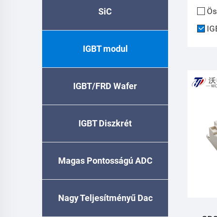
SiC
Ös
IG
IGBT modul
IGBT/FRD Wafer
IGBT Diszkrét
Magas Pontosságú ADC
Nagy Teljesítményű Dac