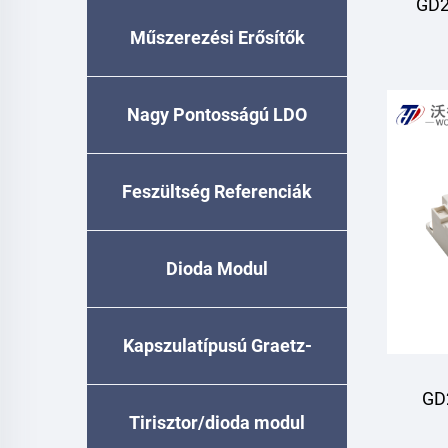
GD2
Műszerezési Erősítők
Nagy Pontosságú LDO
Feszültség Referenciák
Dioda Modul
Kapszulatípusú Graetz-
GD
egyenirányító
Tirisztor/dioda modul