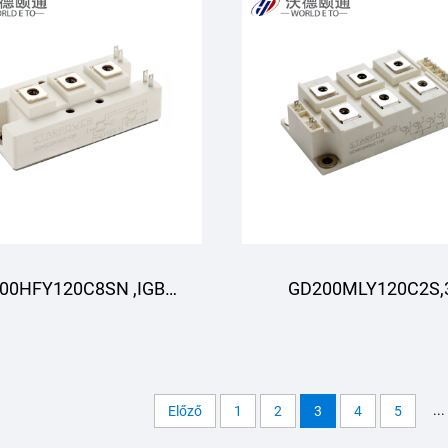
00HFY120C8SN ,IGBT
GD200MLY120C2S,
Modul,STARPOWER
szintű,IGBT
Modul,STARPOWE
...
Előző
1
2
3
4
5