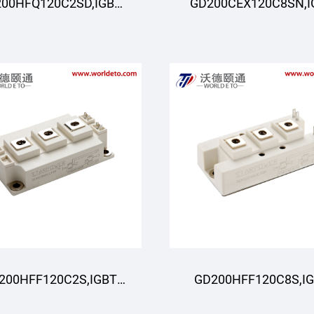
00HFQ120C2SD,IGBT
GD200CEX120C8SN,I
Modul,STARPOWER
Modul,STARPOWE
200HFF120C2S,IGBT
GD200HFF120C8S,I