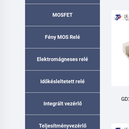
MOSFET
Fény MOS Relé
Elektromágneses relé
Időkésleltetett relé
GD
Integrált vezérlő
Teljesítményvezérlő