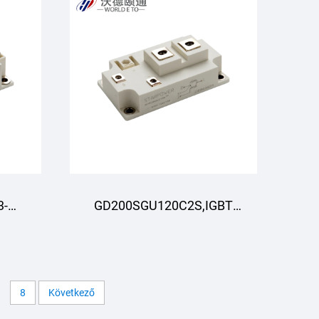
3-
GD200SGU120C2S,IGBT
Modul,STARPOWER
R
8
Következő