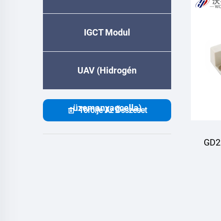
IGCT Modul
UAV (Hidrogén
üzemanyagcella)
Törölje Az Összeset
GD2