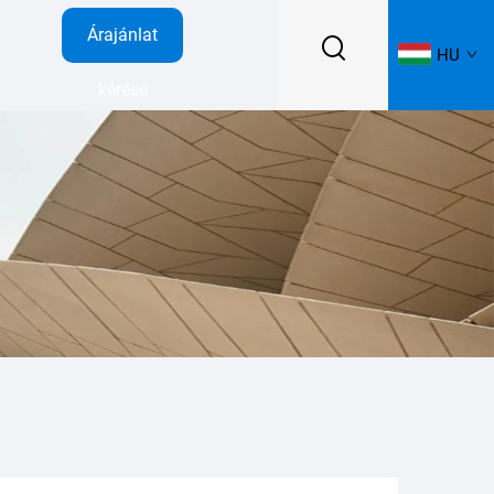
Árajánlat
HU
kérése