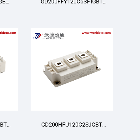
GBT
GD200FFY120C6SF,IGBT
R
Modul,STARPOWER
GBT
GD200HFU120C2S,IGBT