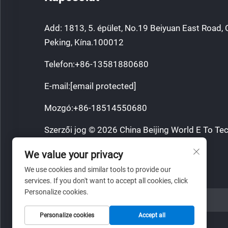
Add: 1813, 5. épület, No.19 Beiyuan East Road, 
Peking, Kína.100012
Telefon:
+86-13581880680
E-mail:
[email protected]
Mozgó:
+86-18514550680
Szerzői jog © 2026 China Beijing World E To Tec
Minden jog fenntartva.
We value your privacy
Adatvédelmi irányelvek
We use cookies and similar tools to provide our
services. If you don't want to accept all cookies, click
Personalize cookies.
WEBOLDAL LINK
Personalize cookies
Accept all