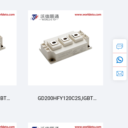
R
Modul,STARPOWER
GBT
GD200HFY120C2S,IGBT
R
Modul,STARPOWER