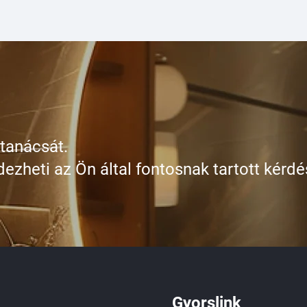
 tanácsát.
dezheti az Ön által fontosnak tartott kérdé
Gyorslink