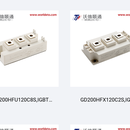
Modul,STARPOWER
Modul,STARPOWE
200HFU120C8S,IGBT
GD200HFX120C2S,I
Modul,STARPOWER
Modul,STARPOWE