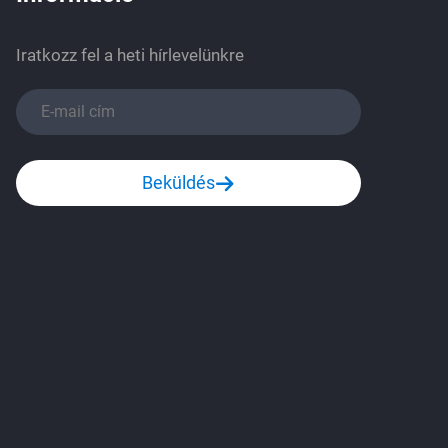
Iratkozz fel a heti hírlevelünkre
Beküldés