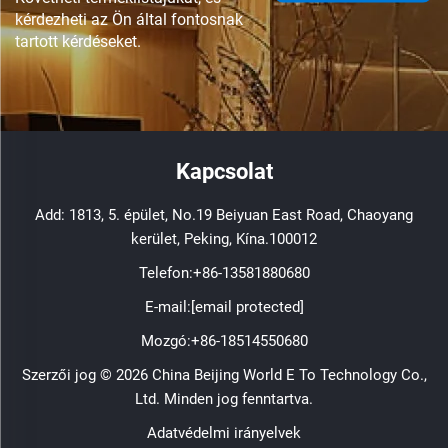
automatizált vezérlés és
kérdezheti az Ön által fontosnak
tartott kérdéseket.
az űrtechnológia.
Kapcsolat
Add: 1813, 5. épület, No.19 Beiyuan East Road, Chaoyang
kerület, Peking, Kína.100012
Telefon:
+86-13581880680
E-mail:
[email protected]
Mozgó:
+86-18514550680
Szerzői jog © 2026 China Beijing World E To Technology Co.,
Ltd. Minden jog fenntartva.
Adatvédelmi irányelvek