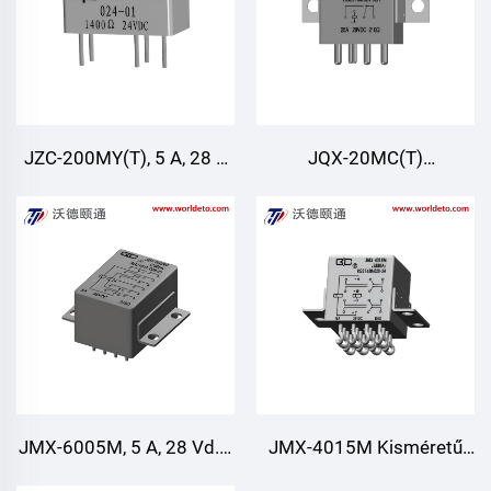
JZC-200MY(T), 5 A, 28 V
JQX-20MC(T)
egyenáram
Elektromágneses relé
JMX-6005M, 5 A, 28 Vd.c.
JMX-4015M Kisméretű
Hermetikusan lezárt
tömörített mágneses