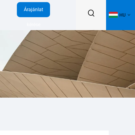
Árajánlat
HU
kérése