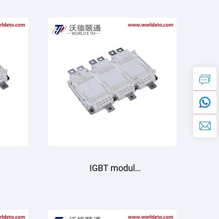
BT
GD950HTX75P6HFLB
Starpower
IGBT modul
B
GD950HTX75P6H