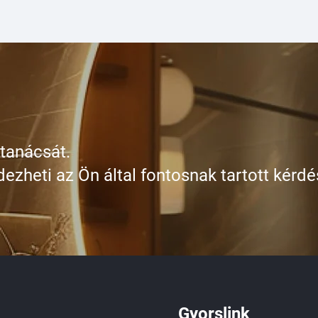
 tanácsát.
dezheti az Ön által fontosnak tartott kérdé
Gyorslink