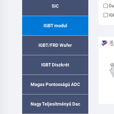
SiC
Ös
IG
IGBT modul
IGBT/FRD Wafer
IGBT Diszkrét
Magas Pontosságú ADC
Nagy Teljesítményű Dac