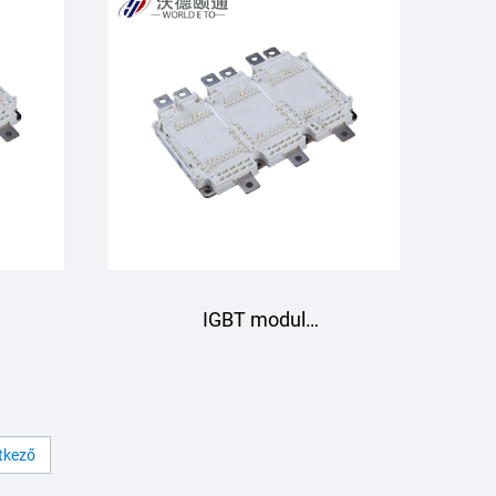
Srarpower
IGBT modul
B
GD820HTX75P6HFB
Starpower
tkező