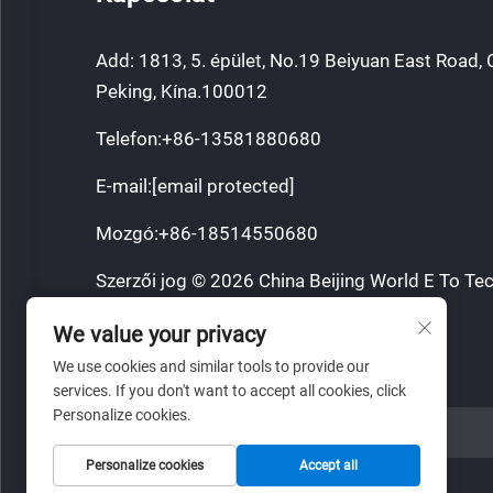
Add: 1813, 5. épület, No.19 Beiyuan East Road, 
Peking, Kína.100012
Telefon:
+86-13581880680
E-mail:
[email protected]
Mozgó:
+86-18514550680
Szerzői jog © 2026 China Beijing World E To Tec
Minden jog fenntartva.
We value your privacy
Adatvédelmi irányelvek
We use cookies and similar tools to provide our
services. If you don't want to accept all cookies, click
Personalize cookies.
WEBOLDAL LINK
Personalize cookies
Accept all