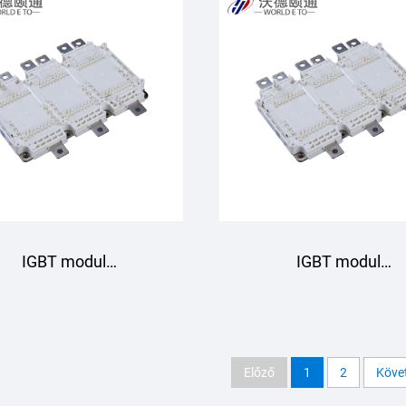
Starpower
Starpower
IGBT modul
IGBT modul
GD950HTA75P6H
GD820HTX75P6HL
Starpower
Starpower
Előző
1
2
Köve