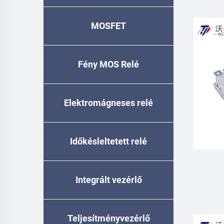
MOSFET
Fény MOS Relé
Elektromágneses relé
Időkésleltetett relé
Integrált vezérlő
G
Teljesítményvezérlő