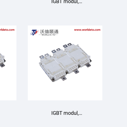
IGBT modul,
LT
GD1000HFA75N5HT
Starpower
IGBT modul,