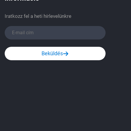
Iratkozz fel a heti hírlevelünkre
Beküldés