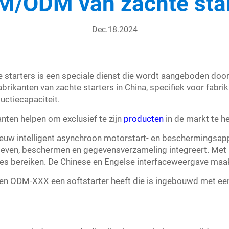
M/ODM van zachte star
Dec.18.2024
starters is een speciale dienst die wordt aangeboden door
rikanten van zachte starters in China, specifiek voor fabrik
ctiecapaciteit.
ten helpen om exclusief te zijn
producten
in de markt te h
euw intelligent asynchroon motorstart- en beschermingsapp
rgeven, beschermen en gegevensverzameling integreert. Me
ies bereiken. De Chinese en Engelse interfaceweergave maa
ien ODM-XXX een softstarter heeft die is ingebouwd met ee