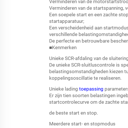
Verminderen van de motorstartstroom
Verminderen van de startspanning, v
Een soepele start en een zachte sto
startapparatuur;
Een verscheidenheid aan startmodus 
verschillende belastingomstandighe
De perfecte en betrouwbare bescher
■Kenmerken
Unieke SCR-afdaling van de sluiterin
De unieke SCR-sluitluscontrole is s
belastingsomstandigheden kiezen tu
koppelingsoscillatie te realiseren.
Unieke lading
toepassing
parameter
Er zijn tien soorten belastingen ing
startcontrolecurve om de zachte star
de beste start en stop.
Meerdere start- en stopmodus