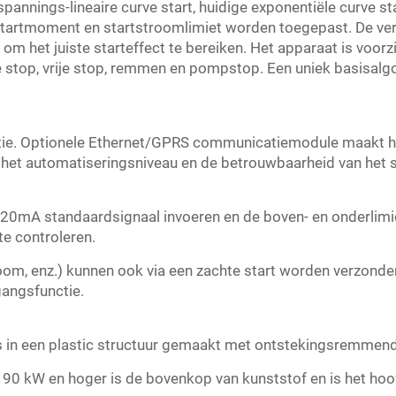
annings-lineaire curve start, huidige exponentiële curve start
artmoment en startstroomlimiet worden toegepast. De vers
m het juiste starteffect te bereiken. Het apparaat is voor
top, vrije stop, remmen en pompstop. Een uniek basisalgo
e. Optionele Ethernet/GPRS communicatiemodule maakt he
 het automatiseringsniveau en de betrouwbaarheid van het 
20mA standaardsignaal invoeren en de boven- en onderlimie
te controleren.
oom, enz.) kunnen ook via een zachte start worden verzonden
angsfunctie.
s in een plastic structuur gemaakt met ontstekingsremmen
 90 kW en hoger is de bovenkop van kunststof en is het ho