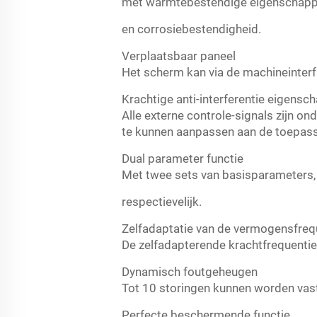
met warmtebestendige eigenschap
en corrosiebestendigheid.
Verplaatsbaar paneel
Het scherm kan via de machineinterf
Krachtige anti-interferentie eigensc
Alle externe controle-signals zijn o
te kunnen aanpassen aan de toepassi
Dual parameter functie
Met twee sets van basisparameters,
respectievelijk.
Zelfadaptatie van de vermogensfreq
De zelfadapterende krachtfrequenti
Dynamisch foutgeheugen
Tot 10 storingen kunnen worden vast
Perfecte beschermende functie