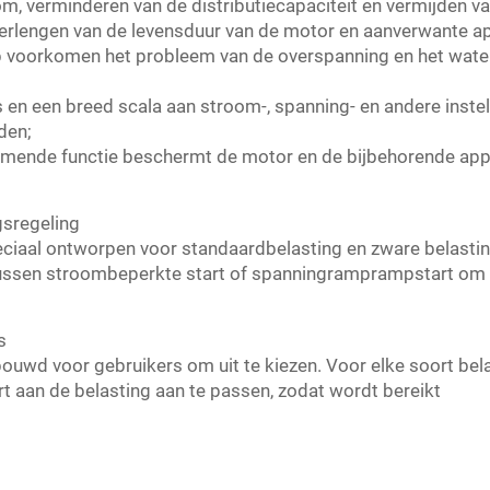
, verminderen van de distributiecapaciteit en vermijden va
erlengen van de levensduur van de motor en aanverwante a
p voorkomen het probleem van de overspanning en het water
en een breed scala aan stroom-, spanning- en andere inste
den;
mende functie beschermt de motor en de bijbehorende appa
gsregeling
peciaal ontworpen voor standaardbelasting en zware belastin
ssen stroombeperkte start of spanningramprampstart om e
s
ebouwd voor gebruikers om uit te kiezen. Voor elke soort bel
t aan de belasting aan te passen, zodat wordt bereikt