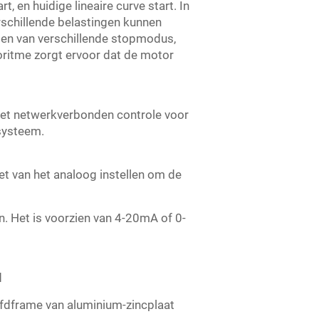
, en huidige lineaire curve start. In
chillende belastingen kunnen
zien van verschillende stopmodus,
ritme zorgt ervoor dat de motor
t netwerkverbonden controle voor
systeem.
t van het analoog instellen om de
. Het is voorzien van 4-20mA of 0-
d
ofdframe van aluminium-zincplaat