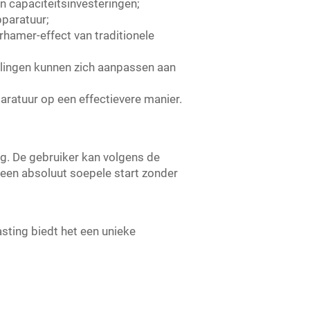
n capaciteitsinvesteringen;
pparatuur;
hamer-effect van traditionele
llingen kunnen zich aanpassen aan
ratuur op een effectievere manier.
g. De gebruiker kan volgens de
en absoluut soepele start zonder
asting biedt het een unieke