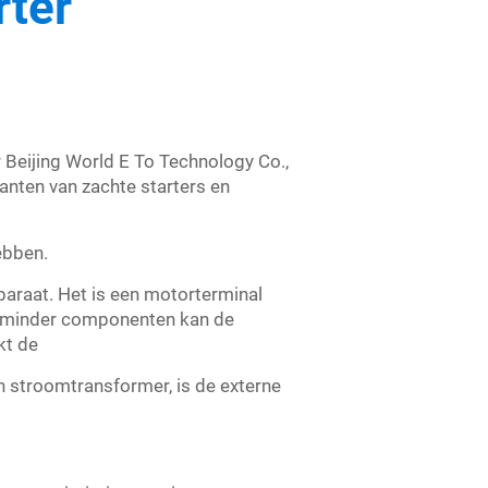
ter
 Beijing World E To Technology Co.,
anten van zachte starters en
ebben.
araat. Het is een motorterminal
t minder componenten kan de
kt de
n stroomtransformer, is de externe