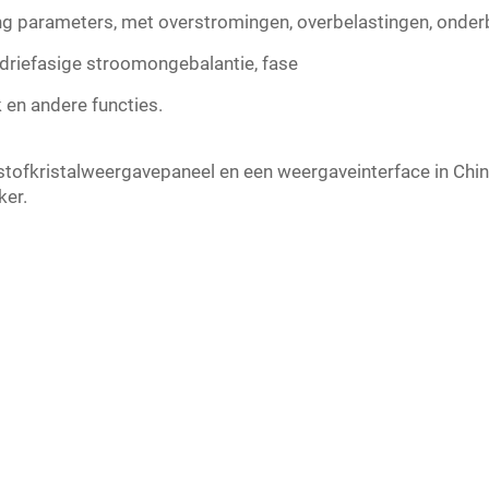
ing parameters, met overstromingen, overbelastingen, onder
g, driefasige stroomongebalantie, fase
 en andere functies.
stofkristalweergavepaneel en een weergaveinterface in C
ker.