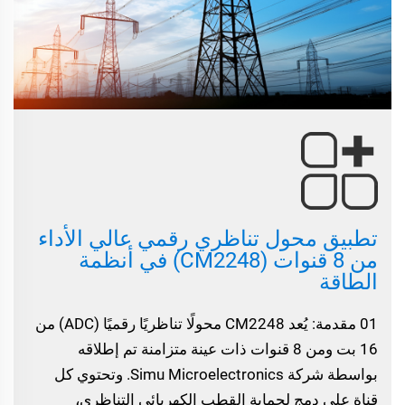
تطبيق محول تناظري رقمي عالي الأداء
من 8 قنوات (CM2248) في أنظمة
الطاقة
01 مقدمة: يُعد CM2248 محولًا تناظريًا رقميًا (ADC) من
16 بت ومن 8 قنوات ذات عينة متزامنة تم إطلاقه
بواسطة شركة Simu Microelectronics. وتحتوي كل
قناة على دمج لحماية القطب الكهربائي التناظري،