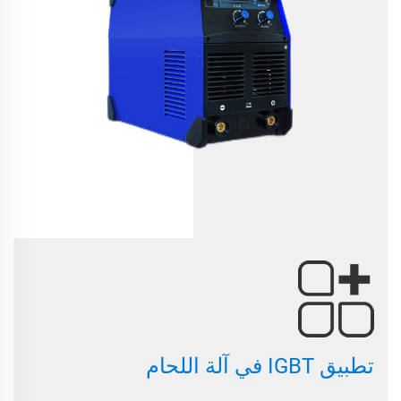
تطبيق IGBT في آلة اللحام