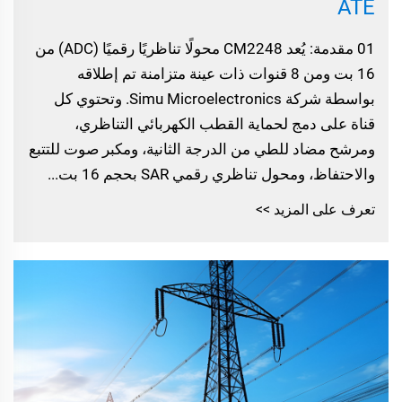
ATE
01 مقدمة: يُعد CM2248 محولًا تناظريًا رقميًا (ADC) من
16 بت ومن 8 قنوات ذات عينة متزامنة تم إطلاقه
بواسطة شركة Simu Microelectronics. وتحتوي كل
قناة على دمج لحماية القطب الكهربائي التناظري،
ومرشح مضاد للطي من الدرجة الثانية، ومكبر صوت للتتبع
والاحتفاظ، ومحول تناظري رقمي SAR بحجم 16 بت...
تعرف على المزيد >>