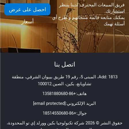
فريق المبيعات المحترف لدينا ينتظر
احصل على عرض
استشارتك.
يمكنك متابعة قائمة منتجاتهم و طرح أي
أسعار
أسئلة تهمك
اتصل بنا
Add: 1813، المبنى 5، رقم 19 طريق بييوان الشرقي، منطقة
تشاويانغ، بكين، الصين.100012
هاتف:
+86-13581880680
البريد الإلكتروني:
[email protected]
جوال:
+86-18514550680
حقوق النشر © 2026 شركة تكنولوجيا بكين وورلد إي تو المحدودة،