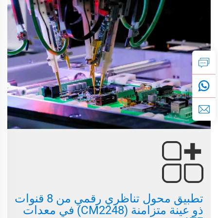
تطبيق محول تناظري رقمي من 8 قنوات
ذو عينة متزامنة (CM2248) في معدات