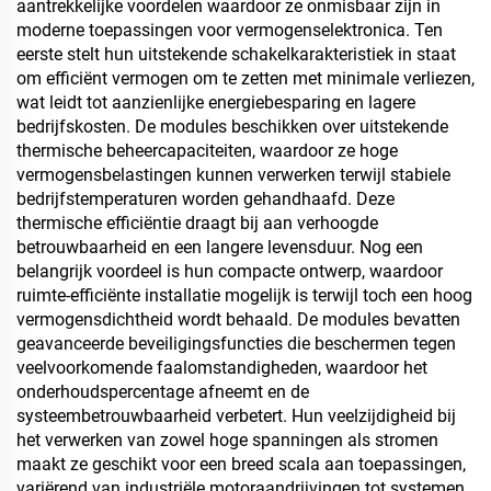
aantrekkelijke voordelen waardoor ze onmisbaar zijn in
moderne toepassingen voor vermogenselektronica. Ten
eerste stelt hun uitstekende schakelkarakteristiek in staat
om efficiënt vermogen om te zetten met minimale verliezen,
wat leidt tot aanzienlijke energiebesparing en lagere
bedrijfskosten. De modules beschikken over uitstekende
thermische beheercapaciteiten, waardoor ze hoge
vermogensbelastingen kunnen verwerken terwijl stabiele
bedrijfstemperaturen worden gehandhaafd. Deze
thermische efficiëntie draagt bij aan verhoogde
betrouwbaarheid en een langere levensduur. Nog een
belangrijk voordeel is hun compacte ontwerp, waardoor
ruimte-efficiënte installatie mogelijk is terwijl toch een hoog
vermogensdichtheid wordt behaald. De modules bevatten
geavanceerde beveiligingsfuncties die beschermen tegen
veelvoorkomende faalomstandigheden, waardoor het
onderhoudspercentage afneemt en de
systeembetrouwbaarheid verbetert. Hun veelzijdigheid bij
het verwerken van zowel hoge spanningen als stromen
maakt ze geschikt voor een breed scala aan toepassingen,
variërend van industriële motoraandrijvingen tot systemen