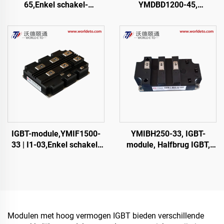
65,Enkel schakel-
YMDBD1200-45,
IGBT,CRRC
TFM1200XDM45-D200
IGBT-module,YMIF1500-
YMIBH250-33, IGBT-
33 | I1-03,Enkel schakel-
module, Halfbrug IGBT,
IGBT,48mm,CRRC
CRRC
Modulen met hoog vermogen IGBT bieden verschillende