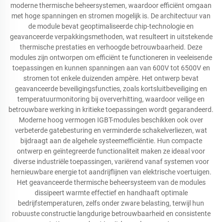
moderne thermische beheersystemen, waardoor efficiënt omgaan
met hoge spanningen en stromen mogelijk is. De architectuur van
de module bevat geoptimaliseerde chip-technologie en
geavanceerde verpakkingsmethoden, wat resulteert in uitstekende
thermische prestaties en verhoogde betrouwbaarheid. Deze
modules zijn ontworpen om efficiënt te functioneren in veeleisende
toepassingen en kunnen spanningen aan van 600V tot 6500V en
stromen tot enkele duizenden ampère. Het ontwerp bevat
geavanceerde beveiligingsfuncties, zoals kortsluitbeveiliging en
temperatuurmonitoring bij oververhitting, waardoor veilige en
betrouwbare werking in kritieke toepassingen wordt gegarandeerd.
Moderne hoog vermogen IGBT-modules beschikken ook over
verbeterde gatebesturing en verminderde schakelverliezen, wat
bijdraagt aan de algehele systeemefficiëntie. Hun compacte
ontwerp en geïntegreerde functionaliteit maken ze ideaal voor
diverse industriële toepassingen, variërend vanaf systemen voor
hernieuwbare energie tot aandrijflijnen van elektrische voertuigen.
Het geavanceerde thermische beheersysteem van de modules
dissipeert warmte effectief en handhaaft optimale
bedrijfstemperaturen, zelfs onder zware belasting, terwijl hun
robuuste constructie langdurige betrouwbaarheid en consistente