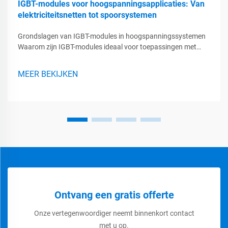
IGBT-modules voor hoogspanningsapplicaties: Van
elektriciteitsnetten tot spoorsystemen
Grondslagen van IGBT-modules in hoogspanningssystemen
Waarom zijn IGBT-modules ideaal voor toepassingen met
hoge spanning? IGBT-modules presteren erg goed in situaties
waar sprake is van hoge spanningen, waarbij apparatuur
MEER BEKIJKEN
bestand moet zijn tegen aanzienlijke elektrische belasting.
De...
Ontvang een gratis offerte
Onze vertegenwoordiger neemt binnenkort contact
met u op.