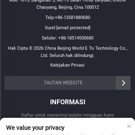
Add: 1813, Bangunan 5, No.19 Jalan Timur Beiyuan, Distrik
Chaoyang, Beijing, Cina.100012
Telp:
+86-13581880680
Surel:
[email protected]
Seluler:
+86-18514550680
Hak Cipta © 2026 China Beijing World E To Technology Co.,
Ltd. Seluruh hak dilindungi.
Kebijakan Privasi
TAUTAN WEBSITE
INFORMASI
Daftar untuk menerima buletin mingguan kami
We value your privacy