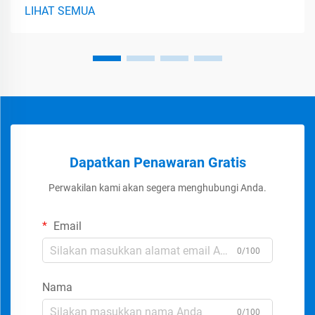
meningkatkan efisiensi konversi energi pada kendaraan
LIHAT SEMUA
listrik. Secara dasar berfungsi...
Dapatkan Penawaran Gratis
Perwakilan kami akan segera menghubungi Anda.
Email
0/100
Nama
0/100