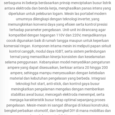
serbaguna ini bekerja berdasarkan prinsip menciptakan busur listrik
antara elektroda dan benda kerja, menghasilkan panas intens yang
diperlukan untuk peleburan logam. Mesin las portabel modern
umumnya dilengkapi dengan teknologi inverter, yang
memungkinkan konversi daya yang efisien serta kontrol presisi
terhadap parameter pengelasan. Unit-unit ini dirancang agar
kompatibel dengan tegangan 110V dan 220V, menjadikannya
cocok digunakan baik di rumah tangga maupun untuk keperluan
komersial ringan. Komponen intama mesin ini meliputi papan sirkuit
kontrol canggih, modul daya IGBT, serta sistem perlindungan
termal yang memastikan kinerja konsisten dan keselamatan
selama penggunaan. Kebanyakan model menyediikan pengaturan
ampere yang dapat disesuaikan, berkisar antara 20 hingga 200
ampere, sehingga mampu menyesuaikan dengan ketebalan
material dan kebutuhan pengelasan yang berbeda. Integrasi
teknologi hot start, anti-stick, dan kontrol gaya busur
meningkatkan pengalaman mengelas dengan memberikan
stabilitas awal busur, mencegah elektroda menempel, serta
menjaga karakteristik busur tetap optimal sepanjang proses
pengelasan. Mesin-mesin ini sangat dihargai di lokasi konstruksi,
bengkel perbaikan otomotif, dan bengkel DIY di mana mobilitas dan