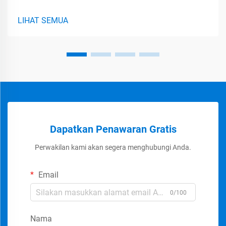
yang Efisien Modul IGBT adalah komponen penting dalam
meningkatkan efisiensi konversi energi pada kendaraan
LIHAT SEMUA
listrik. Secara dasar berfungsi...
Dapatkan Penawaran Gratis
Perwakilan kami akan segera menghubungi Anda.
Email
0/100
Nama