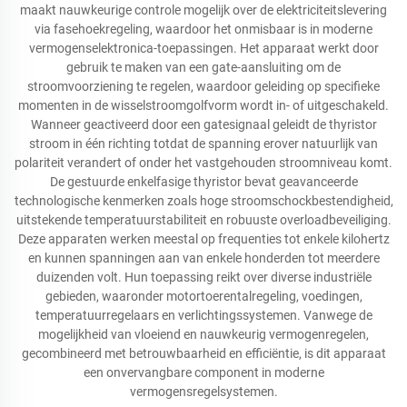
maakt nauwkeurige controle mogelijk over de elektriciteitslevering
via fasehoekregeling, waardoor het onmisbaar is in moderne
vermogenselektronica-toepassingen. Het apparaat werkt door
gebruik te maken van een gate-aansluiting om de
stroomvoorziening te regelen, waardoor geleiding op specifieke
momenten in de wisselstroomgolfvorm wordt in- of uitgeschakeld.
Wanneer geactiveerd door een gatesignaal geleidt de thyristor
stroom in één richting totdat de spanning erover natuurlijk van
polariteit verandert of onder het vastgehouden stroomniveau komt.
De gestuurde enkelfasige thyristor bevat geavanceerde
technologische kenmerken zoals hoge stroomschockbestendigheid,
uitstekende temperatuurstabiliteit en robuuste overloadbeveiliging.
Deze apparaten werken meestal op frequenties tot enkele kilohertz
en kunnen spanningen aan van enkele honderden tot meerdere
duizenden volt. Hun toepassing reikt over diverse industriële
gebieden, waaronder motortoerentalregeling, voedingen,
temperatuurregelaars en verlichtingssystemen. Vanwege de
mogelijkheid van vloeiend en nauwkeurig vermogenregelen,
gecombineerd met betrouwbaarheid en efficiëntie, is dit apparaat
een onvervangbare component in moderne
vermogensregelsystemen.