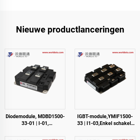
Nieuwe productlanceringen
Diodemodule, MDBD1500-
IGBT-module,YMIF1500-
33-01 | I-01,
33 | I1-03,Enkel schakel-
FM1500NDM33-D200
IGBT,48mm,CRRC