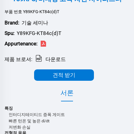
부품 번호 Y89KFG-KT84c(d)T
Brand:
기술 세미나
Spu:
Y89KFG-KT84c(d)T
Appurtenance:
제품 브로셔:
다운로드
견적 받기
서론
특징
인터디지테이티드 증폭 게이트
빠른 턴온 및 높은 di/dt
저변화 손실
전형적 응용