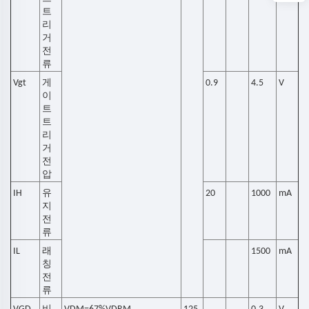
트
리
거
전
류
Vgt
게
0.9
4.5
V
이
트
트
리
거
전
압
IH
유
20
1000
mA
지
전
류
IL
래
1500
mA
칭
전
류