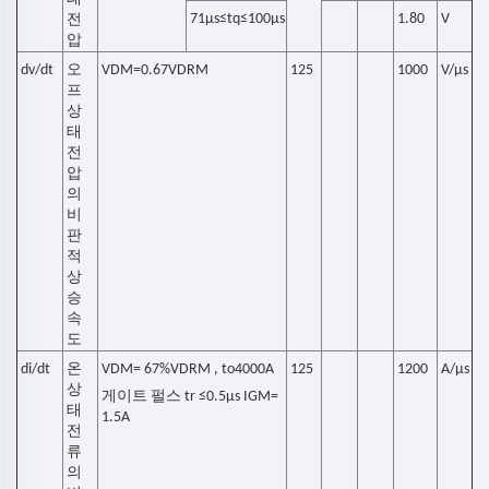
71μs≤tq≤100µs
1.80
V
전
압
dv/dt
오
VDM=0.67VDRM
125
1000
V/μs
프
상
태
전
압
의
비
판
적
상
승
속
도
di/dt
온
VDM= 67%VDRM , to4000A
125
1200
A/μs
상
게이트 펄스 tr ≤0.5μs IGM=
태
1.5A
전
류
의