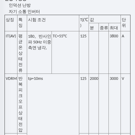
인덕션 난방
자기 소통 인버터
상징
특
시험 조건
Tj(℃
값
단
징
)
위
분
종류
최대
IT(AV)
평
。
TC=55°C
125
3800
A
180
반사인
균
파 50Hz 이중
온
측면 냉각,
상
태
전
류
VDRM
반
tp=10ms
125
2000
3000
V
복
피
크
오
프
상
태
전
압