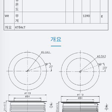
온
도
Wt
무
1390
g
게
개요
KT84cT
개요