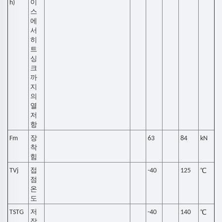
h)
이
스
에
서
히
트
싱
크
까
지
의
열
저
항
Fm
장
63
84
kN
착
힘
TVj
접
-40
125
℃
점
온
도
TSTG
저
-40
140
℃
장