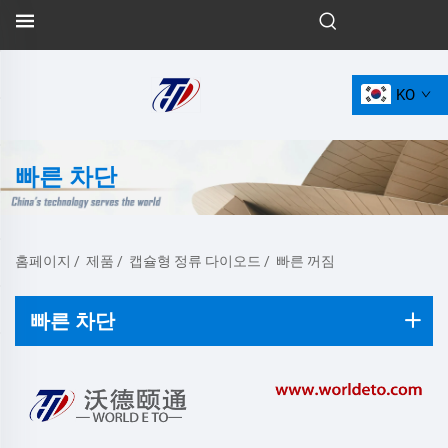
KO
빠른 차단
홈페이지
/
제품
/
캡슐형 정류 다이오드
/
빠른 꺼짐
빠른 차단