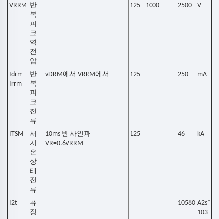
VRRM
반
125
1000
2500
V
복
피
크
역
전
압
Idrm
반
vDRM에서 VRRM에서
125
250
mA
Irrm
복
피
크
전
류
ITSM
서
10ms 반 사인파
125
46
kA
지
VR=0.6VRRM
온
상
태
전
류
I2t
퓨
10580
A2s*
징
103