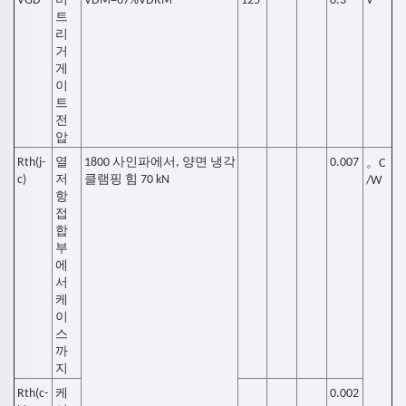
VGD
비
VDM=67%VDRM
125
0.3
V
트
리
거
게
이
트
전
압
Rth(j-
열
1800 사인파에서, 양면 냉각
0.007
。
C
c)
저
클램핑 힘 70 kN
/W
항
접
합
부
에
서
케
이
스
까
지
Rth(c-
케
0.002