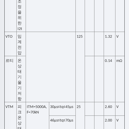
조
정
을
위
한
I2t
VTO
임
125
1.32
V
계
전
압
르티
온
0.14
mΩ
상
태
기
울
기
저
항
VTM
피
ITM=5000A,
30μs≤tq≤45µs
25
2.60
V
크
F=70kN
온
46μs≤tq≤70µs
2.00
V
상
태