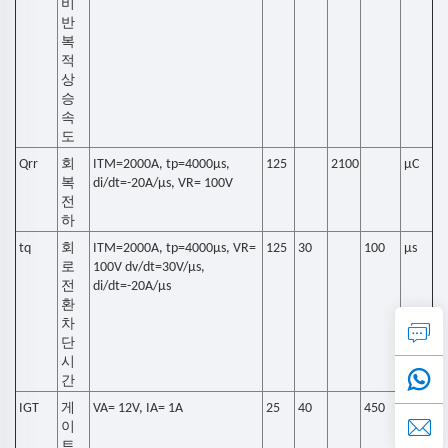
비
반
복
적
상
승
속
도
Qrr
회
ITM=2000A, tp=4000µs,
125
2100
μC
복
di/dt=-20A/µs, VR= 100V
전
하
tq
회
ITM=2000A, tp=4000µs, VR=
125
30
100
μs
로
100V dv/dt=30V/µs,
전
di/dt=-20A/µs
환
차
단
시
간
IGT
게
VA= 12V, IA= 1A
25
40
450
mA
이
트