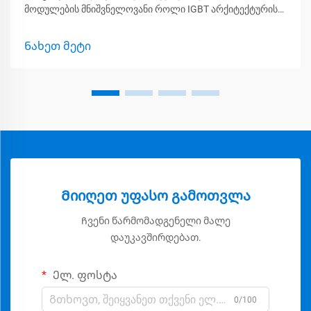
მოდულების მნიშვნელოვანი როლი IGBT არქიტექტურის
გაგება ძალის გარდაქმნისთვის IGBT-ები, ანუ
იზოლირებული კვების ბიპოლარული ტრანზისტორები,
Ნახეთ მეტი
მნიშვნელოვან როლს თამაშობენ ძალის ელექტრონიკის
უკეთესად მუშაობის უზრუნველსაყოფად, რადგან ისინი
აერთიანებენ იმას რა...
Მიიღეთ უფასო გამოთვლა
Ჩვენი წარმომადგენელი მალე
დაუკავშირდებათ.
Ელ. ფოსტა
0/100