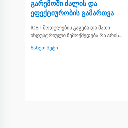
გარემოში ძალის და
ეფექტიურობის გამართვა
IGBT მოდულების გაგება და მათი
ინდუსტრიული ზემოქმედება რა არის
IGBT მოდულები? ძირითადი
Ნახეთ მეტი
კომპონენტების ახსნა IGBT მოდულები,
რომლებიც ცნობილია როგორც
იზოლირებული შესასვლელის
ბიპოლარული ტრანზისტორები,
აერთიანებს ორი სხვადასხვა ტიპის
ნახევარგამტარი მოწყობილობების
თვისებებს: ბიპოლარული გადამყვანის
და სხვა...