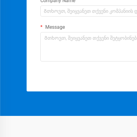
Company Name
Message