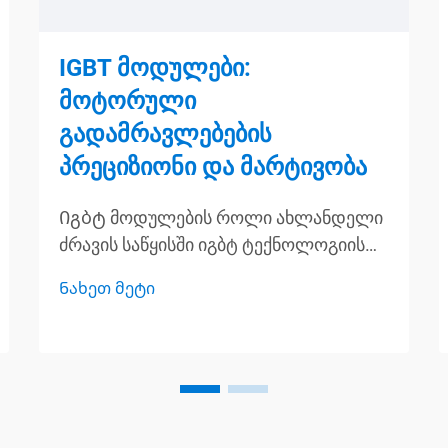
IGBT მოდულები:
მოტორული
გადამრავლებების
პრეციზიონი და მარტივობა
Იგბტ მოდულების როლი ახლანდელი
ძრავის საწყისში იგბტ ტექნოლოგიის
ძირეული პრინციპები იგბტ მოდულები,
Ნახეთ მეტი
რომლებიც ცნობილია როგორც
იზოლირებული კვების ბიპოლარული
ტრანზისტორები, საშუალებას იძლევა
სასურველი პარამეტრების მიღწევას
სანაცვლე გამოყენებებში იმით, რომ
გაერთიანებულია ბიპოლარული