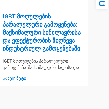
IGBT მოდულების
Მრ
პარალელური გამოყენება:
მო
მაქსიმალური სიმძლავრისა
IG
და ეფექტურობის მიღწევა
კო
ინდუსტრიულ გამოყენებაში
წა
IGBT მოდულების პარალელური
Მოძ
გამოყენება: მაქსიმალური ძალისა და
მოდ
ეფექტურობის მიღწევა ინდუსტრიულ
შეს
Ნახეთ მეტი
Ნახ
გამოყენებაშიâ დამაგრებული კვების
ტექ
ბიპოლარული ტრანზისტორები (IGBT-
თამა
ები) არის თანამედროვე ელექტრო
ქარ
ტექნიკის ძირითადი საშუალებები,
და 
რომლებიც უზრუნველყოფენ ენერგიის
შეხ