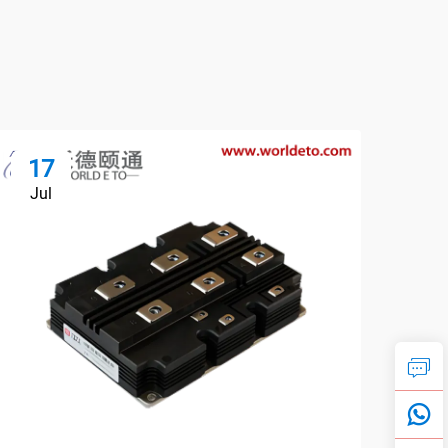
17
1
Jul
Ju