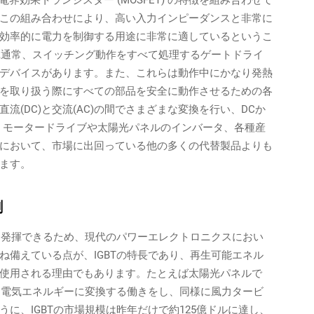
電界効果トランジスター (MOSFET) の特徴を組み合わせて
この組み合わせにより、高い入力インピーダンスと非常に
効率的に電力を制御する用途に非常に適しているというこ
,通常、スイッチング動作をすべて処理するゲートドライ
デバイスがあります。また、これらは動作中にかなり発熱
を取り扱う際にすべての部品を安全に動作させるための各
(DC)と交流(AC)の間でさまざまな変換を行い、DCか
、モータードライブや太陽光パネルのインバータ、各種産
において、市場に出回っている他の多くの代替製品よりも
ます。
割
能を発揮できるため、現代のパワーエレクトロニクスにおい
ね備えている点が、IGBTの特長であり、再生可能エネル
使用される理由でもあります。たとえば太陽光パネルで
きる電気エネルギーに変換する働きをし、同様に風力タービ
に、IGBTの市場規模は昨年だけで約125億ドルに達し、