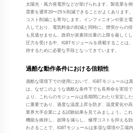
太陽光・風力発電所などが挙げられます。製造業を例
需要を通常20〜25％削減できることがよくありま
コスト削減にも寄与します。インフィニオンや富士電
入しており、電気料金の削減と同時に、煙突からの排
も見逃せません。政府が炭素排出量の上限を厳しくし
圧力を受ける中、IGBTモジュールを搭載すること
持するために必要な手段となってきています。
過酷な動作条件における信頼性
過酷な環境下での使用において、IGBTモジュールは
は、なぜこのような過酷な条件下でも長寿命を実現で
より、これらのモジュールは長期間にわたり安定した
に重要であり、過度な温度上昇を防ぎ、温度変化や高
業界大手企業による試験結果を見てみましょう。これ
機能を維持し、故障を減らし、修理コストを抑える効
わさることで、IGBTモジュールは多湿な環境や工