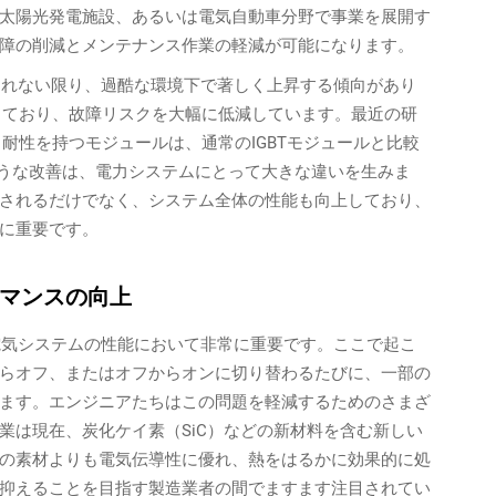
太陽光発電施設、あるいは電気自動車分野で事業を展開す
障の削減とメンテナンス作業の軽減が可能になります。
じられない限り、過酷な環境下で著しく上昇する傾向があり
しており、故障リスクを大幅に低減しています。最近の研
耐性を持つモジュールは、通常のIGBTモジュールと比較
ような改善は、電力システムにとって大きな違いを生みま
されるだけでなく、システム全体の性能も向上しており、
に重要です。
マンスの向上
、電気システムの性能において非常に重要です。ここで起こ
らオフ、またはオフからオンに切り替わるたびに、一部の
ます。エンジニアたちはこの問題を軽減するためのさまざ
業は現在、炭化ケイ素（SiC）などの新材料を含む新しい
の素材よりも電気伝導性に優れ、熱をはるかに効果的に処
抑えることを目指す製造業者の間でますます注目されてい