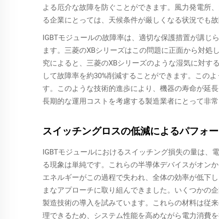
よる厄介な故障を防ぐことができます。風力発電所、
る企業にとっては、天候条件が厳しくなる状況でも故
IGBTモジュールの故障率は、適切な保護措置が講
ます。三菱のXBシリーズはこの問題に正面から対処
究によると、三菱のXBシリーズのような湿気に対する
して故障率を約30%削減することができます。この
す。このような技術的進歩により、機器の寿命が延長
長期的な運用コストを考慮する製造業者にとって非常
スイッチングロスの低減によるパフォー
IGBTモジュールにおけるスイッチング損失の量は
る現象は単純です。これらの半導体デバイスがオンか
エネルギーがこの過程で失われ、全体の効率が低下し
まなアプローチに取り組んできました。いくつかの企
製造技術の導入を試みています。これらの材料は従来
理できるため、システム性能を高めながら電力消費を