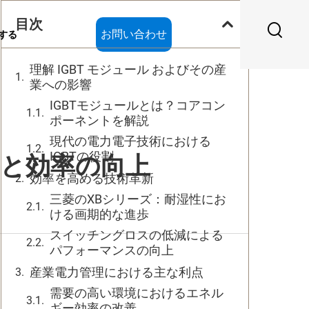
目次
お問い合わせ
する
理解 IGBT モジュール およびその産
業への影響
IGBTモジュールとは？コアコン
ポーネントを解説
現代の電力電子技術における
IGBTの役割
力と効率の向上
効率を高める技術革新
三菱のXBシリーズ：耐湿性にお
ける画期的な進歩
スイッチングロスの低減による
パフォーマンスの向上
産業電力管理における主な利点
需要の高い環境におけるエネル
ギー効率の改善