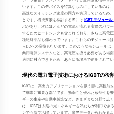
ポーラ接合トランジスター (BJT) と金属酸化物半導体
います。このデバイスを特異なものにしているのは、
高速なスイッチング速度の両方を実現しているため、
とです。構成要素を検討する際には
IGBT モジュール
バがあり、次にほとんどの電流が流れる実際のパワー
するためヒートシンクも含まれており、さらに高電圧
種絶縁部品も備わっています。これらのモジュールは直流
らDCへの変換も行います。このようなモジュールは
業用電源システムなど、高電圧を扱う必要がある場面
適切に対応できるため、あらゆる場所で使用されてい
現代の電力電子技術におけるIGBTの役
IGBTは、高出力アプリケーションを扱う際に高性
て非常に重要な部品です。効率性と優れた放熱性を兼
ギーの生産や自動車製造など、さまざまな分野で広く
は、IGBTは太陽の光エネルギーを私たちが利用で
ンでも影で活躍しています。業界データからわかるよう