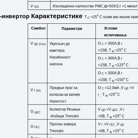
V
Изолационо напонство РМС,ф=50ХЗ,т
=1 минут
ISO
Карактеристике
-
инвертор
o
T
=25
C
осим ако
иначе
при
C
Симбол
Услови
Параметри
испитивања
V
O
= 300А,В
Укупљач до
ЦЕ (Сат)
C
Г
o
=15В,
T
=25
C
емитера
вј
Насићеност
O
= 300А,В
C
Г
o
напона
=15В,
T
=125
C
вј
O
= 300А,В
C
Г
o
=15В,
T
=150
C
вј
O
=12.0
мА
,
V
=
V
Предњи праг за
C
ЦЕ
V
Г
(
th
)
o
T
=25
C
излазак ка капије
,
Г
вј
Напетост
Колектор
Резање
V
=
V
,
V
ЦЕ
ЦЕС
Г
O
ЦЕС
o
-
Избаци
Trenutni
=0В,
T
=25
C
вј
Пролаз извора
V
=
V
,
V
Г
ГЕС
ЦЕ
O
ГЕС
o
Trenutni
=0В,
T
=25
C
вј