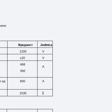
ћено
Jedinica
Вредност
1200
V
±20
V
468
A
300
о
од
600
A
1530
Š