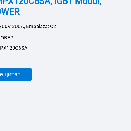
PX120C6SA, IGBT Modul,
OWER
200V 300A, Embalaza: C2
ПОВЕР
PX120C6SA
е цитат