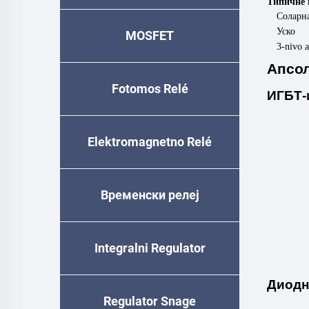
Типичне 
Соларна
Уско
MOSFET
3-nivo a
Апсо
Fotomos Relé
ИГБТ-
Elektromagnetno Relé
Временски релеј
Integralni Regulator
Диодн
Regulator Snage