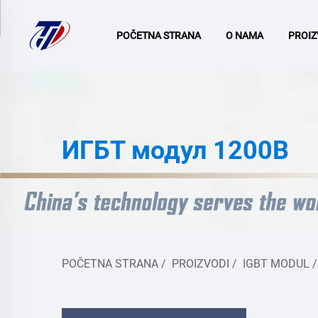
POČETNA STRANA
O NAMA
PROIZ
ИГБТ модул 1200В
POČETNA STRANA
/
PROIZVODI
/
IGBT MODUL