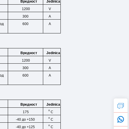
Jedinica
Вредност
1200
V
A
300
од
600
A
Jedinica
Вредност
1200
V
300
A
од
600
A
Jedinica
Вредност
o
C
175
o
C
-40 до +150
o
C
-40 до +125