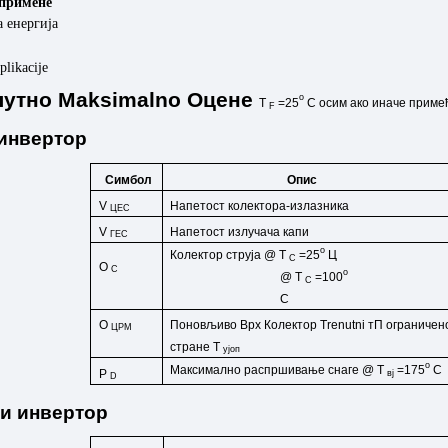
примене
 енергија
plikacije
лутно
Maksimalno
Оцене
o
T
=25
C
осим ако
иначе
приме
F
инвертор
Симбол
Опис
V
Напетост колектора-излазника
ЦЕС
V
Напетост излучача капи
ГЕС
o
Колектор струја @ Т
=25
Ц
C
O
C
o
@ Т
=100
C
C
O
Поновљиво
Врх
Колектор
Trenutni
тП
ограничен
ЦРМ
стране
T
ујоп
o
Максимално распршивање снаге @ Т
=175
C
P
вј
D
и инвертор