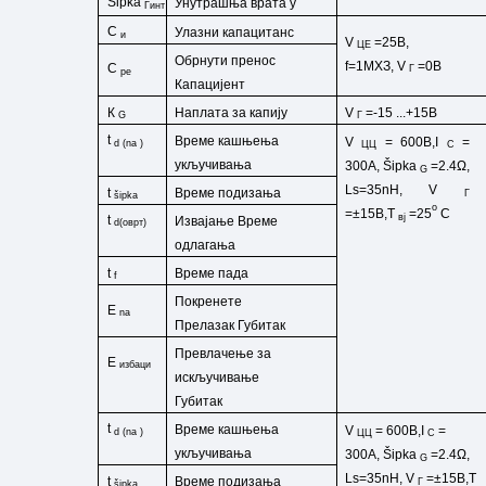
Šipka
Унутрашња врата
у
Гинт
C
Улазни капацитанс
и
V
=25В,
ЦЕ
Обрнути пренос
f=1МХЗ,
V
=0В
C
Г
ре
Капацијент
Наплата за капију
К
V
=-15
...+15В
G
Г
t
Време кашњења
V
= 600В,I
=
d
(
na
)
ЦЦ
C
укључивања
300А,
Šipka
=2.4Ω,
G
Ls=35nH,
V
Време подизања
t
Г
šipka
o
=±15В,Т
=25
C
вј
t
Извајање
Време
d(оврт)
одлагања
Време пада
t
f
Покренете
E
na
Прелазак
Губитак
Превлачење за
E
избаци
искључивање
Губитак
t
Време кашњења
V
= 600В,I
=
d
(
na
)
ЦЦ
C
укључивања
300А,
Šipka
=2.4Ω,
G
Ls=35nH,
V
=±15В,Т
Време подизања
t
Г
šipka