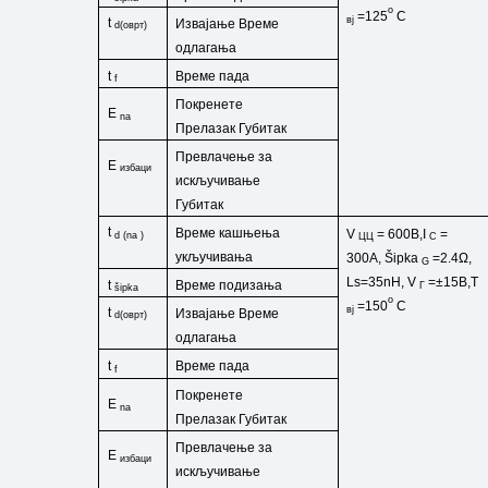
o
=125
C
вј
t
Извајање
Време
d(оврт)
одлагања
Време пада
t
f
Покренете
E
na
Прелазак
Губитак
Превлачење за
E
избаци
искључивање
Губитак
t
Време кашњења
V
= 600В,I
=
d
(
na
)
ЦЦ
C
укључивања
300А,
Šipka
=2.4Ω,
G
Ls=35nH,
V
=±15В,Т
Време подизања
t
Г
šipka
o
=150
C
вј
t
Извајање
Време
d(оврт)
одлагања
Време пада
t
f
Покренете
E
na
Прелазак
Губитак
Превлачење за
E
избаци
искључивање