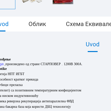
vod
Облик
Схема Еквивал
Uvod
вођење
дул
,
произведено од стране
СТАРПОВЕР
.
120
0В
300
А.
stike
огија НПТ ИГБТ
особност кратког прекида
убици преласка
ателит) са позитивним температурним коефицијентом
са ниском индуктивношћу
мека реверзна рекуперација антипараллелна ФВД
на бакарна база која користи ДБЦ технологију