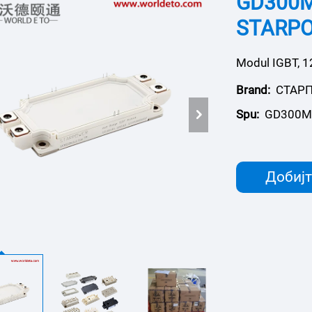
GD300M
STARP
Modul IGBT, 1
Brand:
СТАР
Spu:
GD300M
Добијт