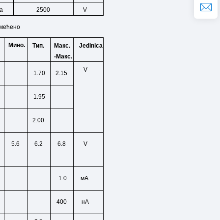
а
2500
V
мећено
Мино.
Тип.
Макс.
Jedinica
-Макс.
V
1.70
2.15
1.95
2.00
5.6
6.2
6.8
V
1.0
мА
400
нА