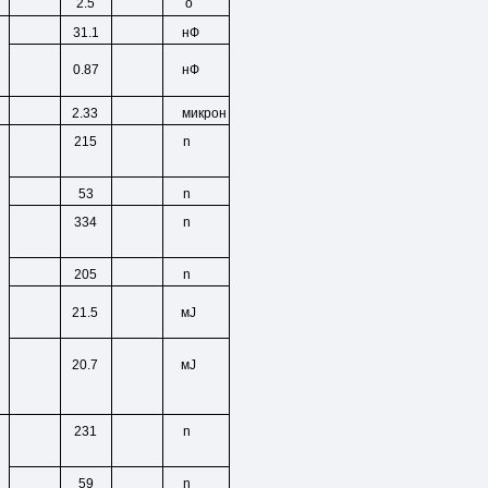
2.5
о
31.1
нФ
0.87
нФ
микрон
2.33
n
215
n
53
n
334
n
205
21.5
мЈ
20.7
мЈ
n
231
n
59