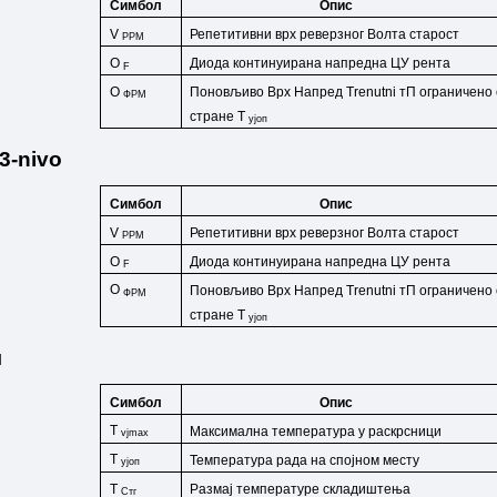
Симбол
Опис
V
Репетитивни врх реверзног Волта
старост
РРМ
Диода континуирана напредна ЦУ
рента
O
F
O
Поновљиво
Врх
Напред
Trenutni
тП
ограничено
ФРМ
стране
T
ујоп
3-nivo
Симбол
Опис
V
Репетитивни врх реверзног Волта
старост
РРМ
Диода континуирана напредна ЦУ
рента
O
F
O
Поновљиво
Врх
Напред
Trenutni
тП
ограничено
ФРМ
стране
T
ујоп
л
Симбол
Опис
T
Максимална температура у раскрсници
vjmax
T
Температура рада на спојном месту
ујоп
T
Размај температуре складиштења
Стг