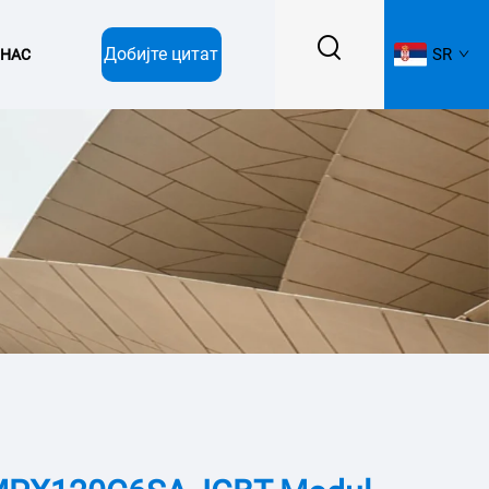
Добијте цитат
SR
 НАС