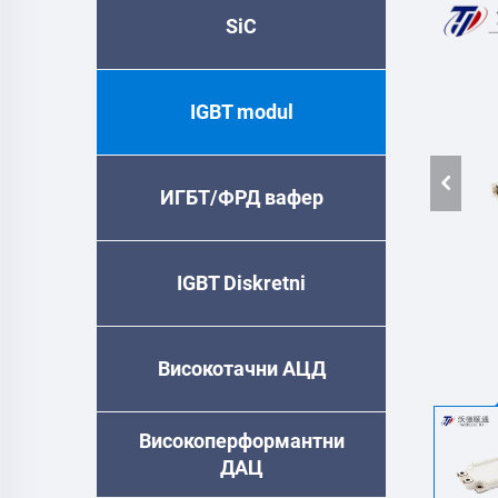
SiC
IGBT modul
ИГБТ/ФРД вафер
IGBT Diskretni
Високотачни АЦД
Високоперформантни
ДАЦ