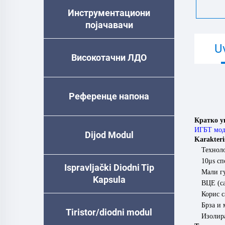
Инструментациони
појачавачи
U
Високотачни ЛДО
Референце напона
Кратко у
ИГБТ мо
Dijod Modul
Karakteri
Технол
10μs сп
Ispravljački Diodni Tip
Мали г
Kapsula
ВЦЕ (с
Корис 
Брза и 
Tiristor/diodni modul
Изолира