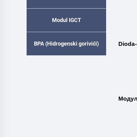
Modul IGCT
BPA (Hidrogenski gorivići)
Dioda-
Моду