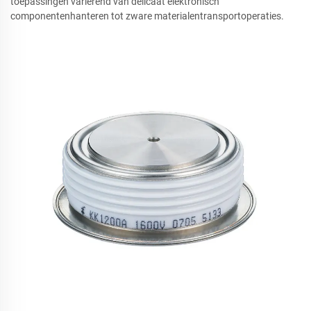
toepassingen variërend van delicaat elektronisch
componentenhanteren tot zware materialentransportoperaties.