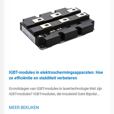
IGBT-modules in elektroschermingsapparaten: Hoe
ze efficiëntie en stabiliteit verbeteren
Grondslagen van IGBT-modules in lasertechnologie Wat zijn
IGBT-modules? IGBT-modules, die Insulated Gate Bipolar
Transistors, spelen een grote rol in de huidige
lasertechnologie door het beste van MOSFET's en BJT's te
MEER BEKIJKEN
combineren en tegelijkertijd grote spanningen te verwerken...