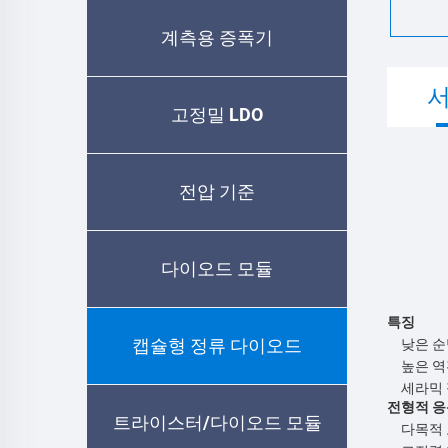
계측용 증폭기
고정밀 LDO
전압 기준
다이오드 모듈
특징
캡슐형 정류 다이오드
낮은 순
높은 
세라믹 
전형적 응
트라이스터/다이오드 모듈
다목적