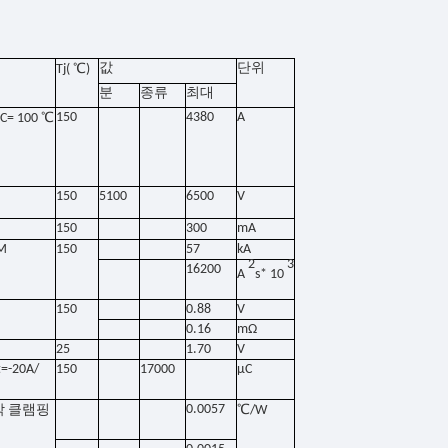
℃
값
단위
Tj(
)
분
종류
최대
℃
150
4380
A
C= 100
150
5100
6500
V
150
300
mA
M
150
57
kA
2
3
16200
A
s* 10
150
0.88
V
0.16
mΩ
25
1.70
V
t=-20A/
150
17000
μC
0.0057
℃
각 클램핑
/W