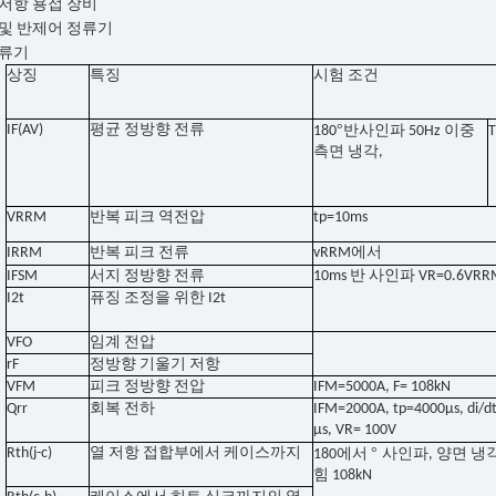
저항 용접 장비
및 반제어 정류기
정류기
상징
특징
시험 조건
IF(AV)
평균 정방향 전류
°
180
반사인파 50Hz 이중
T
측면 냉각,
VRRM
반복 피크 역전압
tp=10ms
IRRM
반복 피크 전류
vRRM에서
IFSM
서지 정방향 전류
10ms 반 사인파 VR=0.6VRR
I2t
퓨징 조정을 위한 I2t
VFO
임계 전압
rF
정방향 기울기 저항
VFM
피크 정방향 전압
IFM=5000A, F= 108kN
Qrr
회복 전하
IFM=2000A, tp=4000μs, di/d
μs, VR= 100V
Rth(j-c)
열 저항 접합부에서 케이스까지
°
180에서
사인파, 양면 냉
힘 108kN