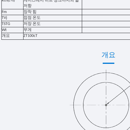
Rth(c-h)
케이스에서 히트 싱크까지의 열
저항
Fm
장착 힘
TVj
접점 온도
TSTG
저장 온도
Wt
무게
개요
ZT100cT
개요