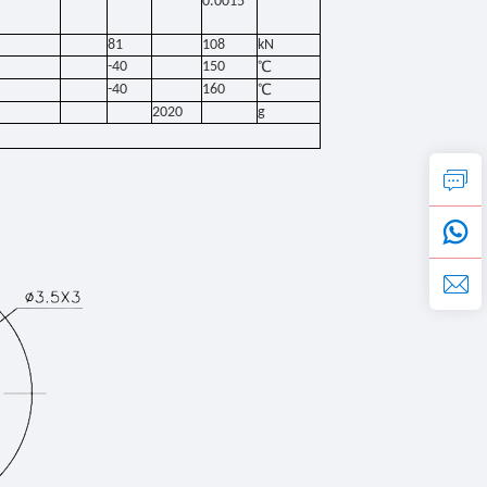
0.0015
81
108
kN
-40
150
℃
-40
160
℃
2020
g