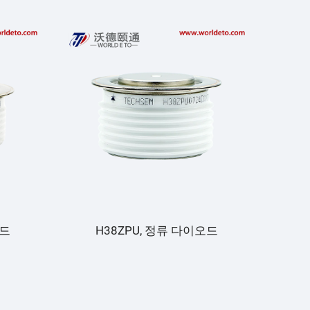
오드
H38ZPU, 정류 다이오드
GD