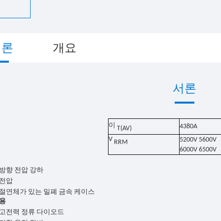
서론
개요
서론
이
4380
A
T(AV)
V
52
00V
560
0V
RRM
6000V 6500V
방향 전압 강하
역전압
절연체가 있는 밀폐 금속 케이스
용
 고전력 정류 다이오드