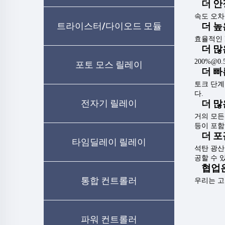
더 안
속도 오차
트라이스터/다이오드 모듈
더 높
효율적인 
더 많
200%@0
포토 모스 릴레이
더 빠
토크 단계
다.
전자기 릴레이
더 많
거의 모든
등이 포함
더 
타임딜레이 릴레이
석탄 광산 
공할 수 
협업은
통합 컨트롤러
우리는 고
파워 컨트롤러