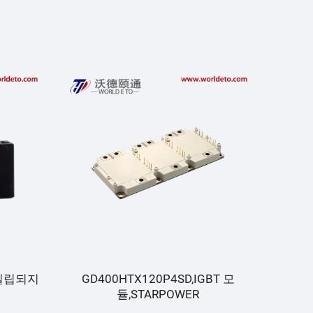
(일립되지
GD400HTX120P4SD,IGBT 모
YMIF4
듈,STARPOWER