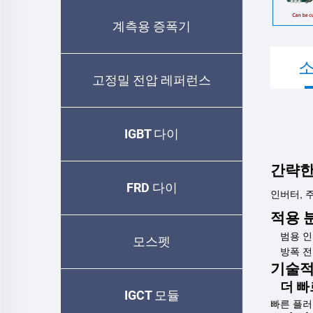
계측용 증폭기
고정밀 전압 레퍼런스
IGBT 다이
간략한
FRD 다이
인버터, 
적용 
범용 
모스펫
방폭 
기술적
더 
IGCT 모듈
빠른 플러