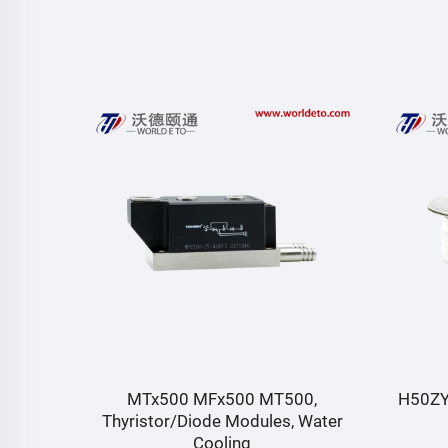
 다양한
MTx500 MFx500 MT500,
H50Z
화할 수
Thyristor/Diode Modules, Water
Cooling