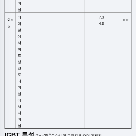
미
널
터
7.3
d
mm
투
미
4.0
명
널
에
서
히
트
싱
크
로
터
미
널
에
서
터
미
널
IGBT
특성
o
T
=25
C
아니면
그렇지 않으면
기재됨