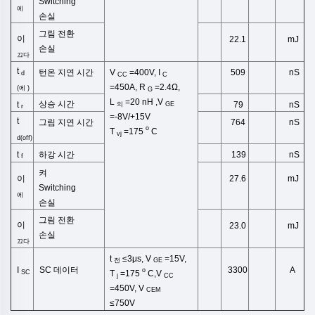
Switching
에
손실
그림 전환
이
22.1
mJ
손실
끄다
t
턴온 지연 시간
nS
509
V
=400V, I
d
CC
C
=450A,
R
=2.4Ω,
(
에
)
G
L
=20
nH
,
V
상승 시간
nS
t
79
의
GE
r
=-8V/+15V
t
그림
지연 시간
nS
764
o
T
=175
C
vj
d(off)
하강 시간
nS
t
139
f
켜
이
27.6
mJ
Switching
에
손실
그림 전환
이
23.0
mJ
손실
끄다
t
≤3μs,
V
=15V,
전
GE
I
SC 데이터
3300
A
o
SC
T
=175
C,V
j
CC
=450V,
V
CEM
≤750V