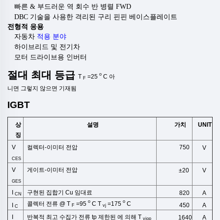
빠른 & 부드러운 역 회수 반 병렬 FWD
DBC 기술을 사용한 격리된 구리 핀핀 베이스플레이트
전형적 응용
자동차
적용 분야
하이브리드 및 전기차
모터 드라이브용 인버터
절대
최대
등급
o
T
=25
C
아
F
니면
그렇지 않으면
기재됨
IGBT
상
설명
UNIT
가치
징
V
컬렉터-이미터 전압
750
V
CES
V
게이트-이미터 전압
±20
V
GES
I
구현된 집합기 Cu
임대료
820
A
CN
o
o
콜렉터 전류 @ T
=95
C T
=175
C
I
A
450
F
vj
C
I
반복적
최고
수집가
전류
tp
제한된
에 의해
T
A
1640
vjop