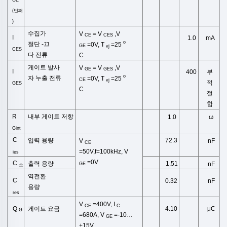
GE
(
번째
)
수집가
V
=
V
,
V
CE
CES
I
1.0
mA
o
절단
-
끄
=0V,
T
=25
GE
vj
CES
다
전류
C
게이트 발사
V
=
V
,
V
GE
GES
I
400
부
o
자 누출
전류
=0V,
T
=25
CE
vj
적
GES
C
절
함
R
내부 게이트 저항
1.0
ω
Gint
C
입력 용량
72.3
nF
V
CE
=50V,f=100kHz,
V
ies
=0V
C
출력 용량
1.51
nF
GE
소
역전환
C
0.32
nF
용량
res
V
=400V,
I
CE
C
게이트 요금
Q
μC
4.10
G
=680A,
V
=-10…
GE
+15V