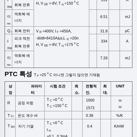
o
H,
V
=-8V,
T
=150
C
회복 전류
GE
vj
RM
역회복
에
이
6.51
mJ
너지
rec
회복 전하
μC
Q
31.8
V
=400V, I
=450A,
r
R
F
-di/dt=6410A/μs,L
=20n
피크 역전
의
I
334
A
o
H,
V
=-8V,
T
=175
C
회복 전류
GE
vj
RM
역회복
에
이
7.26
mJ
너지
rec
PTC
특성
o
T
=25
C
아니면
그렇지 않으면
기재됨
F
상
시험 조건
최
전형적
최
UNIT
파라미
징
소.
인.
대.
터
o
T
=0
C
ω
1000
C
공칭
저항
R
o
T
=150
C
ω
C
1573
T
온도 계수
nt
%/K
0.38
Cr
o
T
=0
C
C
T
자기
가열
K/mW
0.4
SH
I
m
=0.1...0.3mA