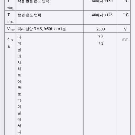
T
C
작동 환절 온도 연속
-40에서 +150
vjop
o
T
C
보관 온도 범위
-40에서 +125
STG
V
격리 전압 RMS, f=50Hz,t
=1분
2500
V
Iso
터
7.3
d
mm
크
미
7.3
립
널
에
서
히
트
싱
크
로
터
미
널
에
서
터