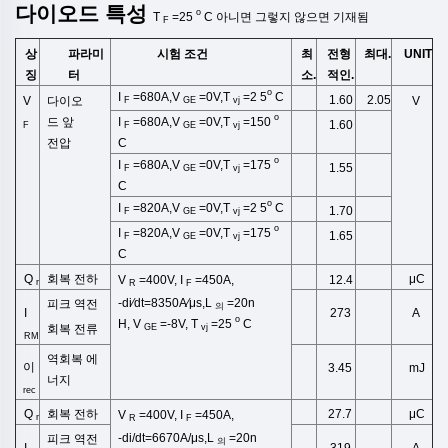
다이오드
특성
o
T
=25
C
아니면
그렇지 않으면
기재됨
F
상
시험 조건
최
전형
최대.
UNIT
파라미
징
소.
적인.
터
o
I
=680A,V
=0V,T
=2
5
C
1.60
2.05
V
다이오
V
F
GE
vj
o
I
=680A,V
=0V,T
=150
드 앞
1.60
F
F
GE
vj
C
전압
o
I
=680A,V
=0V,T
=175
1.55
F
GE
vj
C
o
I
=820A,V
=0V,T
=2
5
C
1.70
F
GE
vj
o
I
=820A,V
=0V,T
=175
1.65
F
GE
vj
C
회복 전하
μC
Q
12.4
V
=400V, I
=450A,
r
R
F
-di⁄dt=8350A⁄μs,L
=20n
피크 역전
의
I
273
A
o
H,
V
=-8V,
T
=25
C
회복 전류
GE
vj
RM
역회복
에
이
3.45
mJ
너지
rec
회복 전하
Q
μC
27.7
V
=400V, I
=450A,
r
R
F
-di/dt=6670A/μs,L
=20n
피크 역전
의
I
319
A