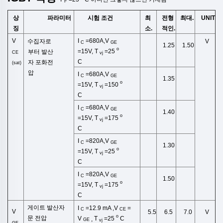
F
상
시험 조건
최
전형
최대.
UNIT
파라미터
징
소.
적인.
V
I
=680A,V
수집자로
V
C
GE
1.25
1.50
o
=15V,
T
=25
부터 발산
CE
vj
C
자
포화전
(sat)
압
I
=680A,V
C
GE
1.35
o
=15V,
T
=150
vj
C
I
=680A,V
C
GE
1.40
o
=15V,
T
=175
vj
C
I
=820A,V
C
GE
1.30
o
=15V,
T
=25
vj
C
I
=820A,V
C
GE
1.50
o
=15V,
T
=175
vj
C
게이트 발산자
I
=12.9
mA
,
V
=
C
CE
V
6.5
7.0
5.5
V
o
문
전압
V
T
=25
C
,
GE
vj