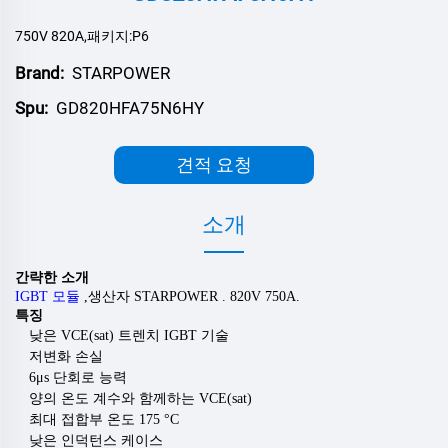
750V 820A,패키지:P6
Brand:
STARPOWER
Spu:
GD820HFA75N6HY
견적 요청
소개
간략한 소개
IGBT 모듈
,
생산자
STARPOWER
.
82
0V
750
A.
특징
낮은 VCE(sat) 트렌치 IGBT 기술
저변화 손실
6μs 단회로 능력
양의 온도 계수와 함께하는 VCE(sat)
최대 접합부 온도 175
°C
낮은 인덕턴스 케이스