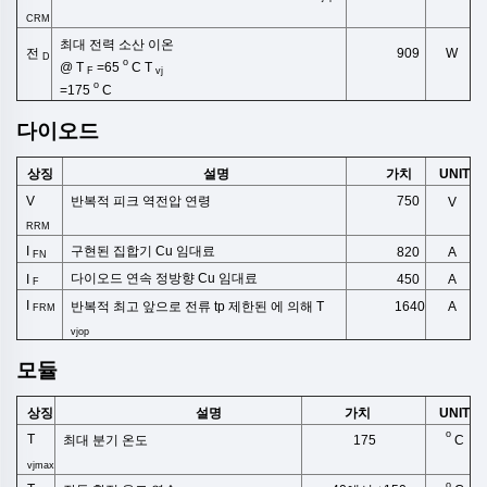
CRM
최대 전력 소산
이온
909
전
W
D
o
@
T
=65
C
T
F
vj
o
=175
C
다이오드
상징
설명
UNIT
가치
V
반복적 피크 역전압
연령
750
V
RRM
구현된 집합기 Cu
임대료
I
820
A
FN
다이오드 연속 정방향 Cu
임대료
I
A
450
F
I
반복적
최고
앞으로
전류
tp
제한된
에 의해
T
1640
A
FRM
vjop
모듈
상징
설명
UNIT
가치
o
T
C
최대 분기 온도
175
vjmax
o