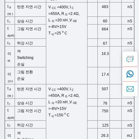
t
턴온 지연 시간
nS
483
V
=400V, I
d
CC
C
=450A,
R
=2.4Ω,
(
에
)
G
L
=20
nH
,
V
상승 시간
t
nS
60
의
GE
r
=-8V/+15V
t
그림
지연 시간
nS
664
o
T
=25
C
vj
d(off)
하강 시간
t
nS
67
f
켜
이
16.3
mJ
Switching
에
손실
그림 전환
이
17.4
mJ
손실
끄다
t
턴온 지연 시간
nS
507
V
=400V, I
d
CC
C
=450A,
R
=2.4Ω,
(
에
)
G
L
=20
nH
,
V
상승 시간
nS
t
76
의
GE
r
=-8V/+15V
t
그림
지연 시간
nS
750
o
T
=150
C
vj
d(off)
하강 시간
nS
t
125
f
켜
이
26.3
mJ