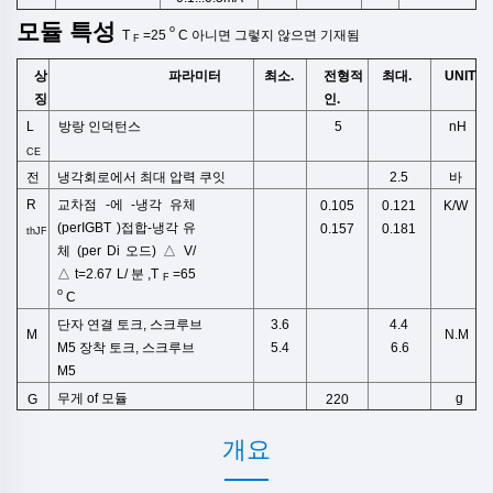
모듈
특성
o
T
=25
C
아니면
그렇지 않으면
기재됨
F
상
최소.
전형적
최대.
UNIT
파라미터
징
인.
L
방랑 인덕턴스
5
nH
CE
냉각회로에서 최대 압력
쿠잇
전
바
2.5
R
교차점
-
에
-
냉각
유체
0.105
0.121
K/W
(
perIGBT
)
접합-냉각 유
0.157
0.181
thJF
체 (per Di
오드)
△
V/
△
t=2.67
L/
분
,
T
=65
F
o
C
단자 연결 토크,
스크루브
3.6
4.4
N.M
M
M5
장착 토크,
스크루브
5.4
6.6
M5
무게
of
모듈
g
G
220
개요