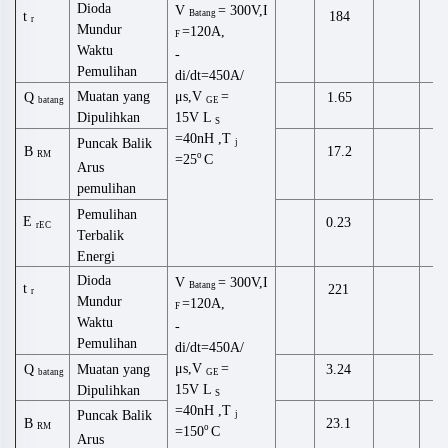
Dioda
V
= 300V,I
Batang
t
184
n
r
Mundur
=120A,
F
Waktu
-
Pemulihan
di/dt=450A/
μs,V
=
Muatan yang
Q
μ
1.65
batang
GE
15V
L
Dipulihkan
S
=40
nH
,
T
Puncak Balik
j
B
17.2
RM
o
=25
C
Arus
pemulihan
Pemulihan
E
0.23
m
rEC
Terbalik
Energi
Dioda
V
= 300V,I
Batang
t
221
n
r
Mundur
=120A,
F
Waktu
-
Pemulihan
di/dt=450A/
μs,V
=
Muatan yang
μ
Q
3.24
batang
GE
15V
L
Dipulihkan
S
=40
nH
,
T
Puncak Balik
j
B
23.1
RM
o
=150
C
Arus