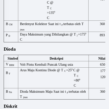
C @
T
C
o
=135
C
B
Berdenyut
Kolektor
Saat ini
t
terbatas
oleh
T
360
CM
p
jmax
o
Daya Maksimum yang Dihilangkan @ T
=175
893
P
j
D
C
Dioda
Simbol
Deskripsi
Nilai
V
Volt Pintu Kembali Puncak Ulang
usia
650
RRM
o
Arus Maju Kontinu Diode @ T
=25
C
@
177
C
B
F
T
C
120
o
=80
C
B
Dioda
Maksimum
Maju
Saat ini
t
terbatas
oleh
360
Fm
p
T
jmax
Diskrit