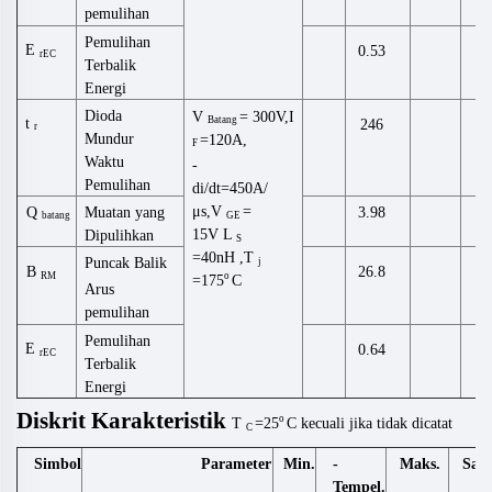
pemulihan
Pemulihan
E
0.53
m
rEC
Terbalik
Energi
Dioda
V
= 300V,I
Batang
t
246
n
r
Mundur
=120A,
F
Waktu
-
Pemulihan
di/dt=450A/
μs,V
=
Q
Muatan yang
μ
3.98
batang
GE
15V
L
Dipulihkan
S
=40
nH
,
T
Puncak Balik
j
B
26.8
RM
o
=175
C
Arus
pemulihan
Pemulihan
E
0.64
m
rEC
Terbalik
Energi
Diskrit
Karakteristik
o
T
=25
C
kecuali
jika tidak
dicatat
C
Simbol
Min.
-
Maks.
Sat
Parameter
Tempel.