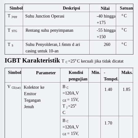
Simbol
Deskripsi
Satuan
Nilai
o
T
C
Suhu Junction Operasi
-40 hingga
jopp
+175
o
C
T
Rentang suhu penyimpanan
-55 hingga
STG
+150
o
C
Suhu Penyolderan,1.6mm d
ari
260
T
S
casing untuk
10-an
IGBT
Karakteristik
o
T
=25
C
kecuali
jika tidak
dicatat
C
Simbol
Kondisi
Min.
-
Maks.
Parameter
pengujian
Tempel.
V
B
Kolektor ke
CE(sat)
C
1.40
1.85
=120A,V
Emitor
= 15V,
Tegangan
GE
o
T
=25
Jenuh
j
C
B
C
1.70
=120A,V
= 15V,
GE