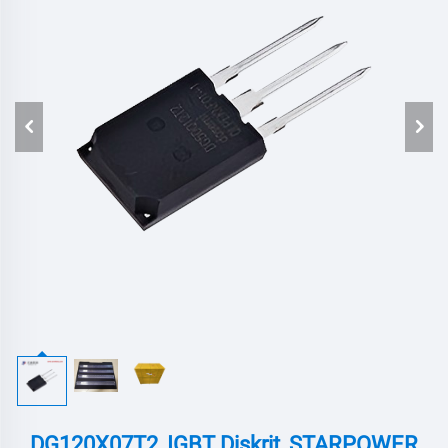
DG120X07T2, IGBT Diskrit, STARPOWER