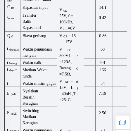
Gint
C
Kapasitas input
14.1
ies
V
=
CE
Transfer
25V, f =
C
0.42
res
Balik
100kHz,
Kapasitansi
V
=0V
GE
Biaya gerbang
Q
V
=-15
0.86
G
GE
...+15V
t
Waktu penundaan
68
V
=
d
(
pada
)
CC
menyala
300V,I
C
=120A,
t
Waktu naik
201
batang
Batang
G
t
Matikan
Waktu
166
d ((off)
=7.5Ω,
tunda
V
= ±
GE
Waktu musim gugur
t
54
f
15V,
L
S
Nyalakan
E
7.19
=40
nH
,
T
pada
j
Beralih
o
=25
C
Kerugian
Switching
E
2.56
mATI
Matikan
Kerugian
t
Waktu penundaan
70
V
=
d
(
pada
)