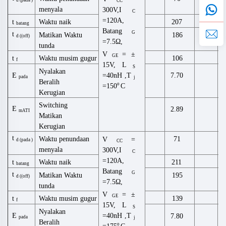
CC
menyala
300V,I
C
=120A,
Waktu naik
t
207
batang
Batang
G
t
Matikan
Waktu
186
d ((off)
=7.5Ω,
tunda
V
= ±
GE
t
Waktu musim gugur
106
f
15V,
L
S
Nyalakan
=40
nH
,
T
E
7.70
pada
j
Beralih
o
=150
C
Kerugian
Switching
E
2.89
mATI
Matikan
Kerugian
t
Waktu penundaan
71
V
=
d
(
pada
)
CC
menyala
300V,I
C
=120A,
Waktu naik
t
211
batang
Batang
G
t
Matikan
Waktu
195
d ((off)
=7.5Ω,
tunda
V
= ±
GE
t
Waktu musim gugur
139
f
15V,
L
S
Nyalakan
=40
nH
,
T
E
7.80
pada
j
Beralih
o