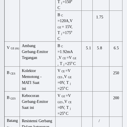
o
T
=150
j
C
B
C
1.75
=120A,V
= 15V,
GE
o
T
=175
j
C
Ambang
B
C
V
5.1
5.8
6.5
GE
(
th
)
Gerbang-Emitor
=1.92
mA
Tegangan
,
V
=
V
CE
GE
o
T
=25
C
,
j
Kolektor
V
=
V
CE
B
250
CES
Memotong
-
,
V
CES
GE
MATI
Saat
=0V,
T
j
o
ini
=25
C
Kebocoran
V
=
V
GE
B
200
GES
Gerbang-Emitor
,
V
GES
CE
Saat ini
=0V,
T
j
o
=25
C
Batang
Resistensi Gerbang
/
Dalam
keturunan