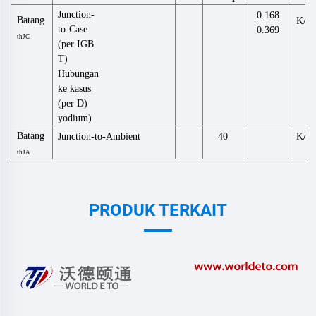
Junction-
0.168
Batang
K/W
to-Case
0.369
thJC
(per IGB
T)
Hubungan
ke kasus
(per D)
yodium)
Batang
Junction-to-Ambient
K/W
40
thJA
PRODUK TERKAIT