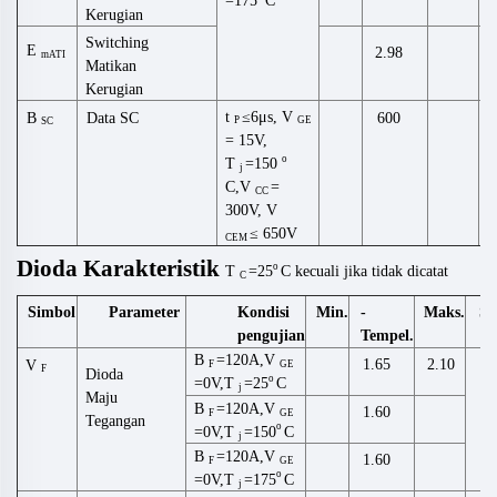
=175
C
Kerugian
Switching
E
2.98
mATI
Matikan
Kerugian
t
≤6μs,
V
Data SC
600
B
P
GE
SC
= 15V,
o
T
=150
j
C,V
=
CC
300V,
V
≤ 650V
CEM
Dioda
Karakteristik
o
T
=25
C
kecuali
jika tidak
dicatat
C
Simbol
Kondisi
Min.
-
Maks.
Sa
Parameter
pengujian
Tempel.
B
=120A,V
1.65
2.10
V
F
GE
F
Dioda
o
=0V,T
=25
C
j
Maju
B
=120A,V
1.60
F
GE
Tegangan
o
=0V,T
=1
50
C
j
B
=120A,V
1.60
F
GE
o
=0V,T
=1
75
C
j