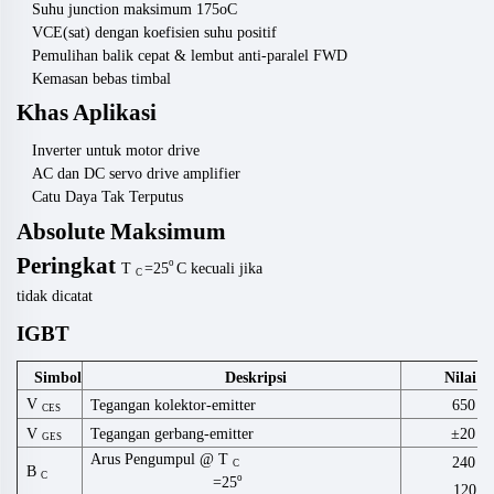
Suhu junction maksimum 175oC
VCE(sat) dengan koefisien suhu positif
Pemulihan balik cepat & lembut anti-paralel FWD
Kemasan bebas timbal
Khas
Aplikasi
Inverter untuk motor drive
AC dan DC servo drive amplifier
Catu Daya Tak Terputus
Absolute
Maksimum
Peringkat
o
T
=25
C
kecuali
jika
C
tidak
dicatat
IGBT
Simbol
Deskripsi
Nilai
V
Tegangan kolektor-emitter
650
CES
V
Tegangan gerbang-emitter
±20
GES
Arus Pengumpul @ T
240
C
B
C
o
=25
120