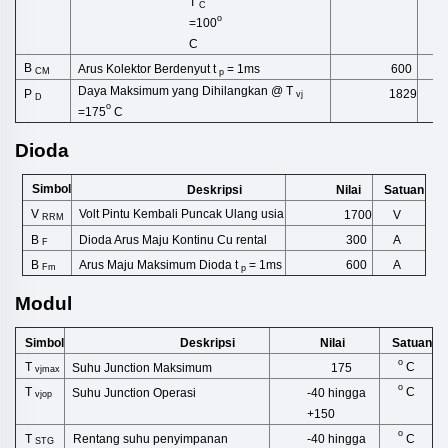
T
C
o
=100
C
B
Arus Kolektor Berdenyut t
= 1ms
600
A
CM
p
Daya Maksimum yang Dihilangkan @ T
1829
P
S
vj
D
o
=175
C
Dioda
Simbol
Deskripsi
Satuan
Nilai
V
Volt Pintu Kembali Puncak Ulang
usia
1700
V
RRM
Dioda Arus Maju Kontinu Cu
rental
B
A
300
F
Arus Maju Maksimum Dioda t
= 1ms
B
600
A
Fm
p
Modul
Simbol
Deskripsi
Satuan
Nilai
o
T
C
Suhu Junction Maksimum
175
vjmax
o
T
C
Suhu Junction Operasi
-40 hingga
vjop
+150
o
T
C
Rentang suhu penyimpanan
-40 hingga
STG