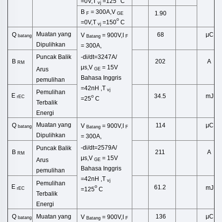
=0V,T
=125
C
vj
B
= 300A,V
1.90
F
GE
o
=0V,T
=150
C
vj
Muatan yang
μC
Q
68
V
= 900V,I
batang
Batang
F
Dipulihkan
= 300A,
-di/dt=3247A/
Puncak Balik
B
202
A
RM
μs,V
= 15V
Arus
GE
Bahasa Inggris
pemulihan
=42
nH
,
T
vj
Pemulihan
E
34.5
mJ
o
rEC
=25
C
Terbalik
Energi
Muatan yang
μC
Q
114
V
= 900V,I
batang
Batang
F
Dipulihkan
= 300A,
-di/dt=2579A/
Puncak Balik
B
211
A
RM
μs,V
= 15V
Arus
GE
Bahasa Inggris
pemulihan
=42
nH
,
T
vj
Pemulihan
E
61.2
o
mJ
rEC
=125
C
Terbalik
Energi
Muatan yang
Q
μC
136
V
= 900V,I
batang
Batang
F