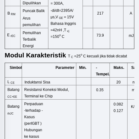
Dipulihkan
= 300A,
-di/dt=2395A/
Puncak Balik
B
217
A
RM
μs,V
= 15V
Arus
GE
Bahasa Inggris
pemulihan
=42
nH
,
T
vj
Pemulihan
E
73.9
mJ
o
rEC
=150
C
Terbalik
Energi
Modul
Karakteristik
o
T
=25
C
kecuali
jika tidak
dicatat
C
Simbol
Min.
-
Maks.
Sat
Parameter
Tempel.
L
Induktansi Sisa
20
nH
CE
Batang
Resistansi Koneksi Modul,
mΩ
0.35
Terminal ke Chip
CC+EE
Perpaduan
0.082
Batang
K/W
-
terhadap
-
0.127
thJC
Kasus
(
perIGBT
)
Hubungan
ke kasus