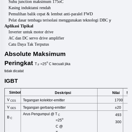
Suhu junction maksimum 175oC
Kasing induktansi rendah
Pemulihan balik cepat & lembut anti-paralel FWD
y
Pelat dasar tembaga terisolasi menggunakan teknologi DBC
Aplikasi Tipikal
Inverter untuk motor drive
AC dan DC servo drive amplifier
Catu Daya Tak Terputus
Absolute
Maksimum
Peringkat
o
T
=25
C
kecuali
jika
F
tidak
dicatat
IGBT
Simbol
Deskripsi
Sa
Nilai
V
Tegangan kolektor-emitter
1700
V
CES
V
Tegangan gerbang-emitter
±20
V
GES
Arus Pengumpul @ T
493
C
B
A
C
o
=25
300
C @