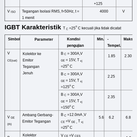
+125
V
Tegangan Isolasi RMS, f=50Hz, t
=
4000
V
ISO
1 menit
IGBT
Karakteristik
o
T
=25
C
kecuali
jika tidak
dicatat
C
Simbol
Kondisi
Min.
-
Maks.
Parameter
pengujian
Tempel.
V
B
= 300A,V
Kolektor ke
C
1.85
2.30
= 15V,
T
Emitor
CE(sat)
GE
vj
o
=25
C
Tegangan
Jenuh
B
= 300A,V
C
2.25
= 15V,
T
GE
vj
o
=125
C
B
= 300A,V
C
2.35
= 15V,
T
GE
vj
o
=150
C
B
=12.0
mA
,
V
Ambang Gerbang-
C
V
5.6
6.2
6.8
GE
=
V
T
Emitor
Tegangan
,
CE
GE
vj
(
th
)
o
=25
C
Kolektor
V
=
V
CE
CES