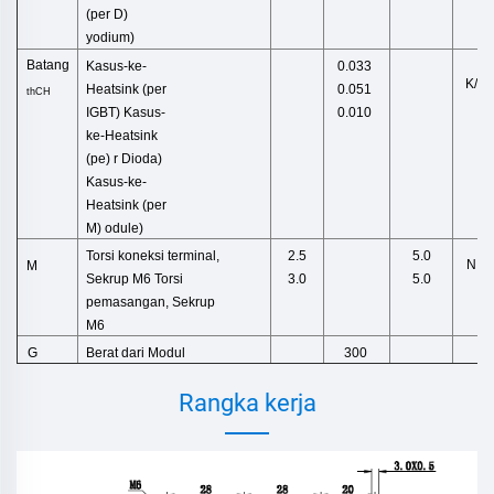
(per D)
yodium)
Batang
Kasus-ke-
0.033
K/W
Heatsink (per
0.051
thCH
IGBT)
Kasus-
0.010
ke-Heatsink
(pe)
r Dioda)
Kasus-ke-
Heatsink (per
M)
odule)
Torsi koneksi terminal,
2.5
5.0
N.M
M
Sekrup M6
Torsi
3.0
5.0
pemasangan,
Sekrup
M6
Berat
dari
Modul
g
G
300
Rangka kerja