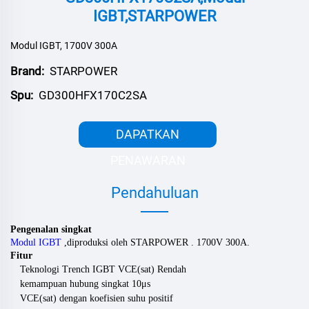
IGBT,STARPOWER
Modul IGBT, 1700V 300A
Brand:
STARPOWER
Spu:
GD300HFX170C2SA
DAPATKAN
PENAWARAN
Pendahuluan
Pengenalan singkat
Modul IGBT
,
diproduksi oleh
STARPOWER
.
170
0V
300
A.
Fitur
Teknologi Trench IGBT VCE(sat) Rendah
kemampuan hubung singkat 10μs
VCE(sat) dengan koefisien suhu positif