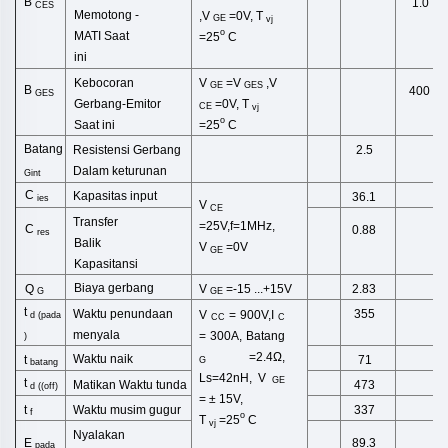
B
1.0
CES
Memotong
-
,
V
=0V,
T
GE
vj
o
MATI
Saat
=25
C
ini
Kebocoran
V
=
V
,
V
GE
GES
B
400
GES
Gerbang-Emitor
=0V,
T
CE
vj
o
Saat ini
=25
C
Batang
Resistensi Gerbang
2.5
Dalam
keturunan
Gint
C
Kapasitas input
36.1
ies
V
CE
Transfer
=25V,f=1MHz,
C
0.88
res
Balik
V
=0V
GE
Kapasitansi
Biaya gerbang
Q
V
=-15
...+15V
2.83
G
GE
t
Waktu penundaan
355
V
= 900V,I
d
(
pada
CC
C
menyala
= 300A,
Batang
)
=2.4Ω,
Waktu naik
t
71
G
batang
Ls=42nH,
V
GE
t
Matikan
Waktu tunda
473
d ((off)
= ± 15V,
Waktu musim gugur
t
337
f
o
T
=25
C
vj
Nyalakan
E
89.3
pada