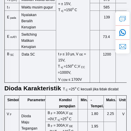
= ± 15V,
Waktu musim gugur
t
585
f
o
T
=150
C
vj
Nyalakan
E
139
pada
Beralih
Kerugian
Switching
E
73.4
mATI
Matikan
Kerugian
t
≤ 10 μs,
V
=
B
Data SC
1200
P
GE
SC
15V,
o
T
=150
C,V
vj
CC
=1000V,
V
≤ 1700V
CEM
Dioda
Karakteristik
o
T
=25
C
kecuali
jika tidak
dicatat
C
Simbol
Kondisi
Min.
-
Maks.
Unit
Parameter
pengujian
Tempel.
B
= 300A,V
1.80
2.25
V
V
F
GE
F
Dioda
o
=0V,T
=2
5
C
vj
Maju
B
= 300A,V
1.95
F
GE
Tegangan
o