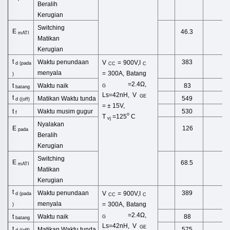
Beralih
Kerugian
Switching
E
46.3
mATI
Matikan
Kerugian
t
Waktu penundaan
383
V
= 900V,I
d
(
pada
CC
C
menyala
= 300A,
Batang
)
=2.4Ω,
Waktu naik
t
83
G
batang
Ls=42nH,
V
GE
t
Matikan
Waktu tunda
549
d ((off)
= ± 15V,
Waktu musim gugur
t
530
f
o
T
=125
C
vj
Nyalakan
E
126
pada
Beralih
Kerugian
Switching
E
68.5
mATI
Matikan
Kerugian
t
Waktu penundaan
389
V
= 900V,I
d
(
pada
CC
C
menyala
= 300A,
Batang
)
=2.4Ω,
Waktu naik
t
88
G
batang
Ls=42nH,
V
GE
t
Matikan
Waktu tunda
575
d ((off)