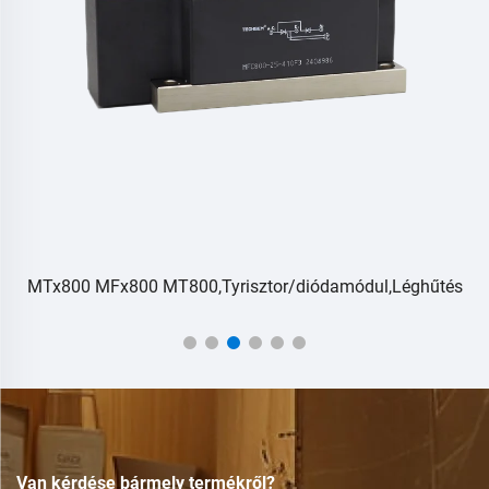
MTx800 MFx800 MT800,Tyrisztor/diódamódul,Léghűtés
Van kérdése bármely termékről?