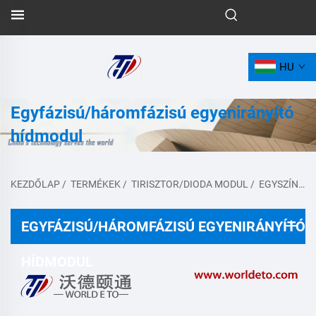
HU
Egyfázisú/háromfázisú egyenirányító
hídmodul
KEZDŐLAP
/
TERMÉKEK
/
TIRISZTOR/DIODA MODUL
/
EGYSZÍNŰ/HÁROMSZÍNŰ TÉTELES ÁRAMVÁLTÓ MODUL
EGYFÁZISÚ/HÁROMFÁZISÚ EGYENIRÁNYÍTÓ
HÍDMODUL