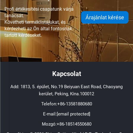
Profi értékesítési csapatunk várja
tanácsát.
Árajánlat kérése
Követheti terméklistájukat, és
kérdezheti az Ön által fontosnak
tartott kérdéseket.
Kapcsolat
Add: 1813, 5. épület, No.19 Beiyuan East Road, Chaoyang
kerület, Peking, Kína.100012
Telefon:
+86-13581880680
E-mail:
[email protected]
Mozgó:
+86-18514550680