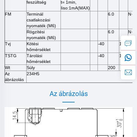
feszültség
t= 1min,
Iiso:1mA(MAX)
FM
Terminál
6.0
N·m
csatlakozási
nyomaték (M6)
Rögzítési
6.0
N·m
nyomaték (M6)
Tvj
Kötési
-40
150
℃
hőmérséklet
TSTG
Tárolási
-40
125
℃
hőmérséklet
Wt
Súly
200
g
Az
234H5
ábrázolás
Az ábrázolás