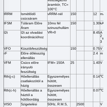
áramkör, TC=
100°C
IRRM
Ismétlődő
vRRM-nél
150
12
mA
csúcsáram
IFSM
Túláram Előre
10ms fél
150
1.30
kA
Áram
szinuszhullám
VR=0
I2t
I2t az olvadási
8.45
A
2
koordinációhoz
s*1
3
VFO
Küszöbfeszültség
150
0.75
V
rF
Előre dőlésszög
2.4
m
ellenállás
VFM
Csúcs előre
IFM= 150A
25
1.40
V
irányuló
feszültség
Rth(j-c)
Hőellenállás
Egyszemélyes
0.14
/
℃
csatlakozótól a
hűtött,
házig
összesen
Rth(c-h)
Hőellenállás a
Egyszemélyes
0.07
/
℃
háztól a
hűtött,
hűtőbordáig
összesen
VISO
Szigetelési
50Hz, R.M.S,
2500
V