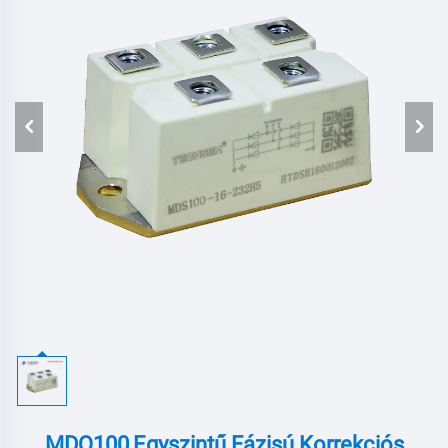
MDQ100,egyszintű Fázisú Korrekciós