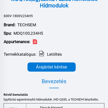
Hídmodulok
600V-1800V,234H5
Brand:
TECHSEM
Spu:
MDQ100,234H5
Appurtenance:
Termékkatalógus:
Letöltés
Árajánlat kérése
Bevezetés
Rövid bemutatás
Egyfázisú egyenirányító hídmodulok
,
MD
Q100,
a TECHSEM készítette.
Típus és körvonal