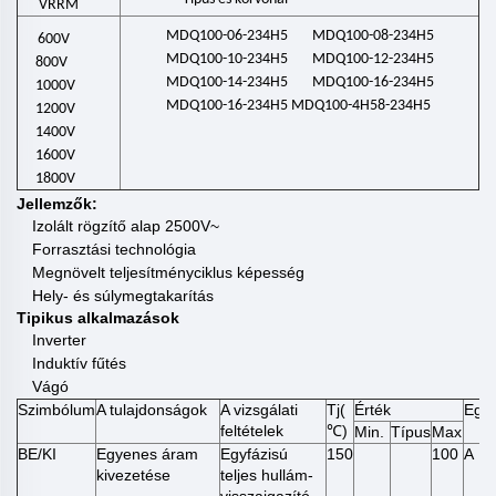
VRRM
MDQ100-06-234H5 MDQ100-08-234H5
600V
MDQ100-10-234H5 MDQ100-12-234H5
800V
MDQ100-14-234H5 MDQ100-16-234H5
1000V
MDQ100-16-234H5 MDQ100-4H58-234H5
1200V
1400V
1600V
1800V
Jellemzők:
Izolált rögzítő alap 2500V~
Forrasztási technológia
Megnövelt teljesítményciklus képesség
Hely- és súlymegtakarítás
Tipikus alkalmazások
Inverter
Induktív fűtés
Vágó
Szimbólum
A tulajdonságok
A vizsgálati
Tj(
Érték
Egy
feltételek
)
℃
Min.
Típus
Max
BE/KI
Egyenes áram
Egyfázisú
150
100
A
kivezetése
teljes hullám-
visszaigazító