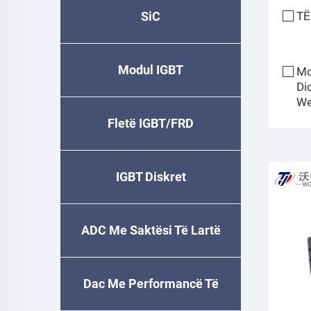
SiC
TË
Modul IGBT
Mo
Di
We
Fletë IGBT/FRD
IGBT Diskret
ADC Me Saktësi Të Lartë
Dac Me Performancë Të