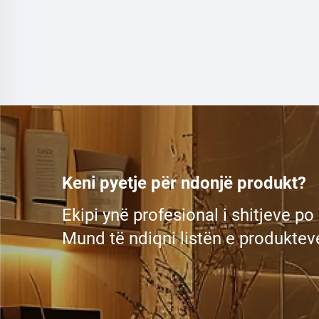
Keni pyetje për ndonjë produkt?
Ekipi ynë profesional i shitjeve po
Mund të ndiqni listën e produkteve