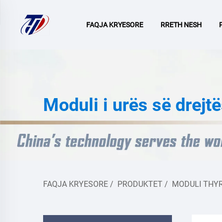
FAQJA KRYESORE
RRETH NESH
Moduli i urës së drejt
FAQJA KRYESORE
/
PRODUKTET
/
MODULI THYR