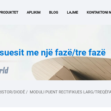
PRODUKTET
APLIKIM
BLOG
LAJME
KONTAKTONI 
ësuesit me një fazë/tre fazë
ISTOR/DIODË
/
MODULI PUENT RECTIFIKUES LARG/TREQËF