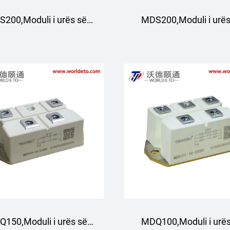
200,Moduli i urës së
MDS200,Moduli i urës
rejtimit me tre faza
drejtimit me tre faz
150,Moduli i urës së
MDQ100,Moduli i urës