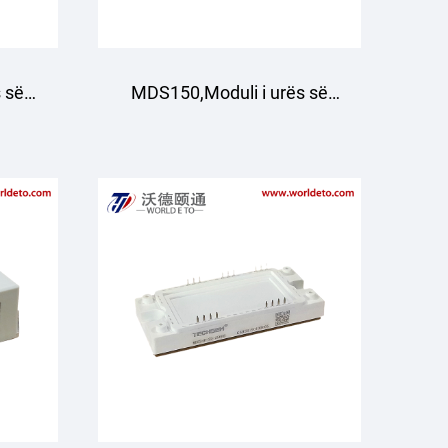
 së
MDS150,Moduli i urës së
a
drejtimit me tre faza