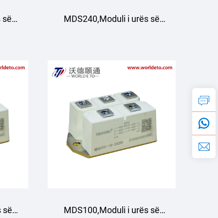
 së
MDS240,Moduli i urës së
a
drejtimit me tre faza
 së
MDS100,Moduli i urës së