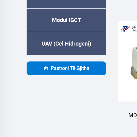
dr
Modul IGCT
UAV (Cel Hidrogeni)
Pastroni Të Gjitha
MDS
d