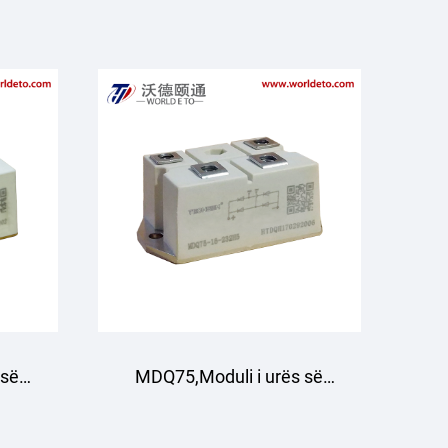
të
drejtimit me tre faza
 së
MDQ75,Moduli i urës së
a
drejtësimit me fazë të