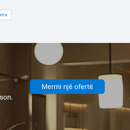
vetme
jetra
Merrni një ofertë
eson.