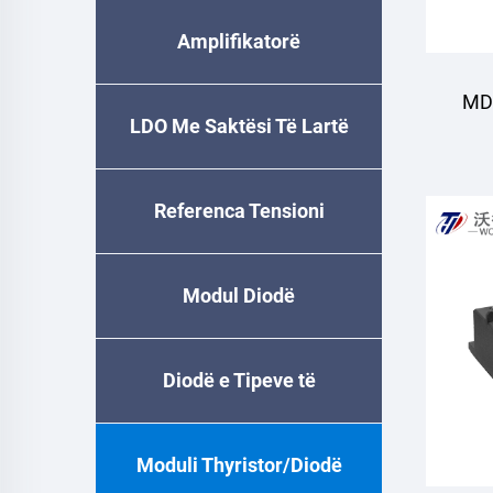
Lartë
Amplifikatorë
MDS
Instrumetesh
LDO Me Saktësi Të Lartë
d
Referenca Tensioni
Modul Diodë
Diodë e Tipeve të
Kapsulave
Moduli Thyristor/Diodë