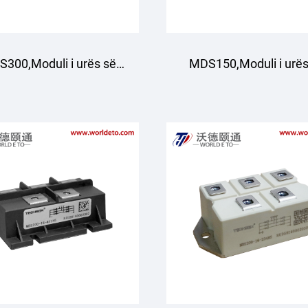
300,Moduli i urës së
MDS150,Moduli i urës
rejtimit me tre faza
drejtimit me tre faz