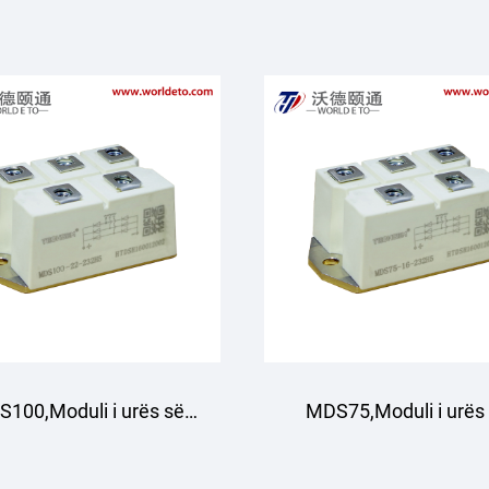
ejtësimit me fazë të
drejtësimit me fazë 
vetme
vetme
100,Moduli i urës së
MDS75,Moduli i urës
rejtimit me tre faza
drejtimit me tre faz