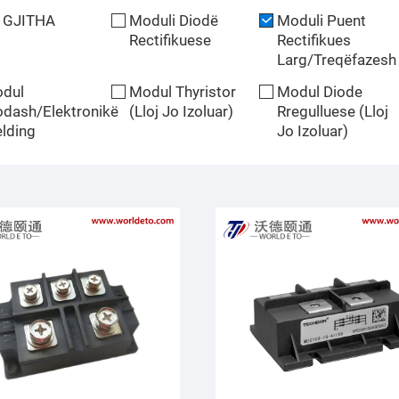
 GJITHA
Moduli Diodë
Moduli Puent
Rectifikuese
Rectifikues
Larg/Treqëfazesh
dul
Modul Thyristor
Modul Diode
odash/Elektronikë
(Lloj Jo Izoluar)
Rregulluese (Lloj
lding
Jo Izoluar)