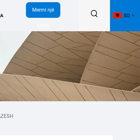
Merrni një
SQ
NA
ofertë
AZESH