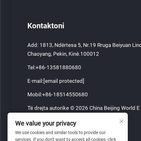
Kontaktoni
Add: 1813, Ndërtesa 5, Nr.19 Rruga Beiyuan Lindo
Chaoyang, Pekin, Kinë.100012
Tel:
+86-13581880680
E-mail:
[email protected]
Mobil:
+86-18514550680
Të drejta autorike © 2026 China Beijing World 
Co., Ltd. Të gjitha të drejtat të rezervuara.
We value your privacy
Politika e Privatësisë
We use cookies and similar tools to provide our
services. If you don't want to accept all cookies, click