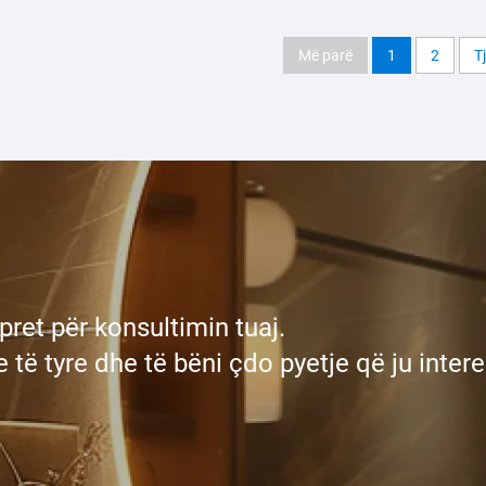
Më parë
1
2
T
 pret për konsultimin tuaj.
 të tyre dhe të bëni çdo pyetje që ju inter