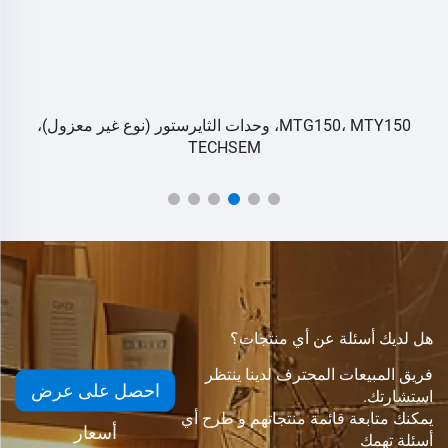
MTG150، MTY150، وحدات الثايرستور (نوع غير معزول)،
TECHSEM
هل لديك أسئلة عن أي منتجات؟
فريق المبيعات المحترف لدينا ينتظر
احصل على عرض
استشارتك.
يمكنك متابعة قائمة منتجاتهم و طرح أي
أسعار
أسئلة تهمك