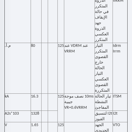
VRRM
الذروة
المتكرر
في حالة
الإيقاف
جهد
الذروة
العكسي
المتكرر
Idrm
التيار
عند VDRM عند
125
80
م.أ.
Irrm
المتكرر
VRRM
القصوى
خارج
الحالة
التيار
العكسي
القصوى
المتكررة
ITSM
تيار الحالة
10ms نصف موجة
125
16.3
kA
النشطة
جيبية
المفاجئ
VR=0.6VRRM
I2t
I2t لتنسيق
1328
A2s*103
الفيوز
VTO
الجهد
125
1.65
V
الحدودي