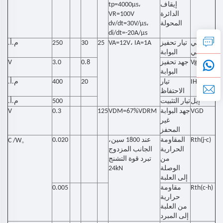
إيقاف
tp=4000μs،
الدائرة
VR=100V
المحولة
dv/dt=30V/μs،
di/dt=-20A/μs
إيه جي
تيار تحفيز
VA=12V، IA=1A
25
30
250
م.أ.
تي
البوابة
Vgt
جهد تحفيز
0.8
3.0
V
البوابة
IH
تيار
20
400
م.أ.
الاحتفاظ
إيل
تيار التثبيت
500
م.أ.
VGD
جهد البوابة
VDM=67%VDRM
125
0.3
V
غير
المحفز
Rth(j-c)
المقاومة
عند 1800 سين،
0.020
。
C /W
الحرارية
الجانب المزدوج
من
تبرد قوة التشنج
الوصلة
24kN
إلى العلبة
Rth(c-h)
مقاومة
0.005
حرارية
من العلبة
إلى المبرد