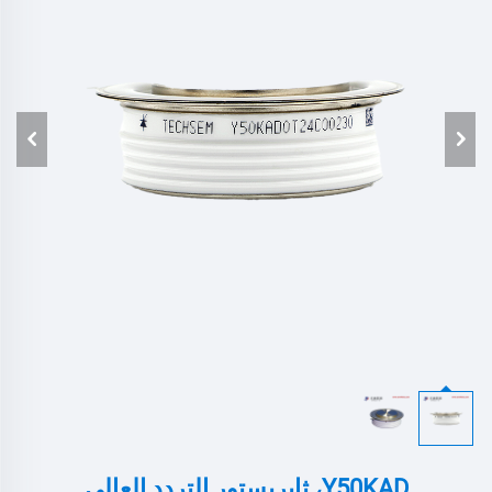
Y50KAD، ثايريستور التردد العالي