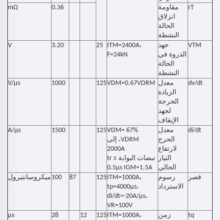
rT
مقاومة
0.36
mΩ
انزلاق
الحالة
النشطة
VTM
جهد
ITM=2400A،
25
3.20
V
الذروة في
F=24kN
الحالة
النشطة
dv/dt
معدل
VDM=0.67VDRM
125
1000
V/μs
الزيادة
الحرجة
لجهد
الإيقاف
di/dt
معدل
VDM= 67%
125
1500
A/μs
الحرج
VDRM، إلى
لارتفاع
2000A
التيار
نبضات البوابة tr ≤
الحالي
0.5μs IGM=1.5A
قصر
رسوم
ITM=1000A،
125
87
100
ميكروسانتيرول
الاسترداد
tp=4000µs،
di/dt=-20A/µs،
VR=100V
tq
زمن
ITM=1000A،
125
12
28
μs