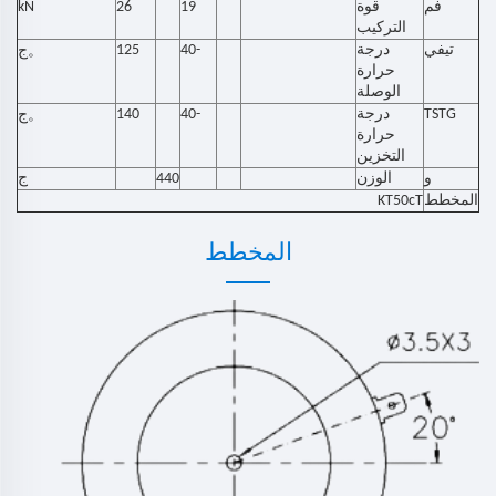
فم
قوة
19
26
kN
التركيب
تيفي
درجة
-40
125
。
ج
حرارة
الوصلة
TSTG
درجة
-40
140
。
ج
حرارة
التخزين
و
الوزن
440
ج
المخطط
KT50cT
المخطط