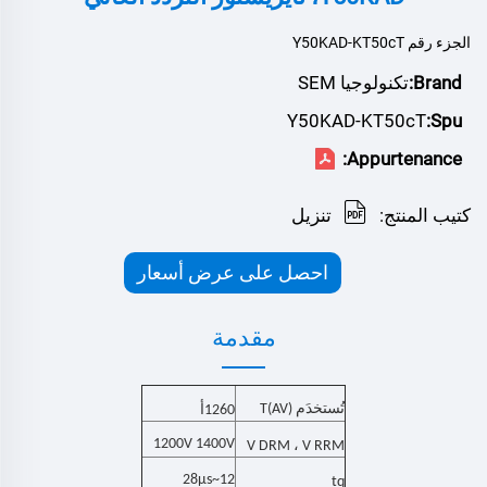
الجزء رقم Y50KAD-KT50cT
Brand:
تكنولوجيا SEM
Y50KAD-KT50cT
Spu:
Appurtenance:
كتيب المنتج:
تنزيل
احصل على عرض أسعار
مقدمة
تُستخدَم
T(AV)
260
1
أ
1200V 1400V
V
، V
DRM
RRM
12~28μs
tq